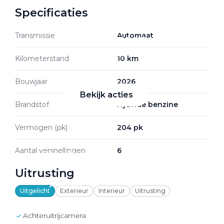
Specificaties
Transmissie
Automaat
Zakelijke Lease acties
Profiteer van zakelijk
Kilometerstand
10 km
voordeel
Bouwjaar
2026
Bekijk acties
Brandstof
Hybride benzine
Vermogen (pk)
204 pk
Aantal versnellingen
6
Zakelijk
Uitrusting
Terug
Uitgelicht
Exterieur
Interieur
Uitrusting
Achteruitrijcamera