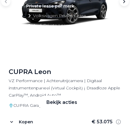
Private lease per merk
Volkswagen Private Lease
Audi Private Lease
SEAT Private Lease
Škoda Private Lease
CUPRA Leon
Private Lease acties
VZ Performance | Achteruitrijcamera | Digitaal
Bekijk alle aanbiedingen
instrumentenpaneel (Virtual Cockpit) | Draadloze Apple
CarPlay™, Android Auto™
Bekijk acties
CUPRA Garage Utrecht
€ 53.075
Kopen