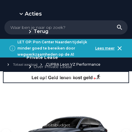
Acties
Terug
LET OP: Pon Center Naarden tijdelijk
minder goed te bereiken door
Lees meer
wegwerkzaamheden op de A1
Private Lease
Totaal aanbod
CUPRA Leon VZ Performance
Over Private Lease
Private Lease aanbod
Private Lease acties
Private Lease elektrisch
Private Lease occasions
Private Lease calculator
Mobiliteitsbudget