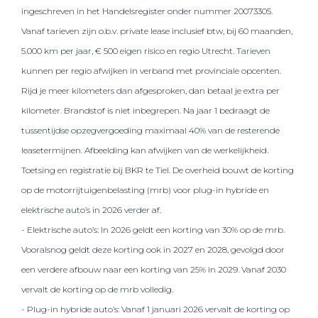
ingeschreven in het Handelsregister onder nummer 20073305.
Vanaf tarieven zijn o.b.v. private lease inclusief btw, bij 60 maanden,
5.000 km per jaar, € 500 eigen risico en regio Utrecht. Tarieven
kunnen per regio afwijken in verband met provinciale opcenten.
Rijd je meer kilometers dan afgesproken, dan betaal je extra per
kilometer. Brandstof is niet inbegrepen. Na jaar 1 bedraagt de
tussentijdse opzegvergoeding maximaal 40% van de resterende
leasetermijnen. Afbeelding kan afwijken van de werkelijkheid.
Toetsing en registratie bij BKR te Tiel. De overheid bouwt de korting
op de motorrijtuigenbelasting (mrb) voor plug-in hybride en
elektrische auto’s in 2026 verder af.
- Elektrische auto’s: In 2026 geldt een korting van 30% op de mrb.
Vooralsnog geldt deze korting ook in 2027 en 2028, gevolgd door
een verdere afbouw naar een korting van 25% in 2029. Vanaf 2030
vervalt de korting op de mrb volledig.
- Plug-in hybride auto’s: Vanaf 1 januari 2026 vervalt de korting op