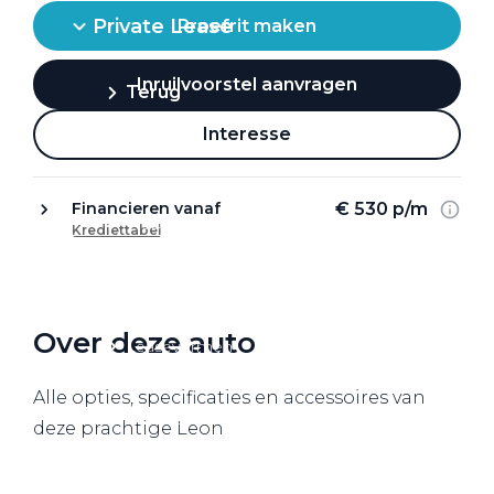
Private Lease
Proefrit maken
Inruilvoorstel aanvragen
Terug
Interesse
Direct naar
€ 530 p/m
Financieren vanaf
Website Pon Center Zakelijk
Krediettabel
Zakelijke oplossingen
Lease aanbod
Over deze auto
Leasevormen
Berijdersinfo
Alle opties, specificaties en accessoires van
Lease acties
deze prachtige Leon
Lease a Bike