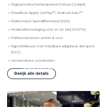
Over elektrisch rijden
Digitaal instrumentenpaneel (Virtual Cockpit)
Over elektrisch rijden
Draadloze Apple CarPlay™, Android Auto™
Bijtelling en belastingvoordelen
Elektronisch Sperdifferentieel (XDS)
Onderhoud en kosten
Kinderzitbevestiging vóór en 2e zitrij (ISOFIX)
Shuttel laadoplossingen
Parkeersensoren achter & voor
Duurzaamheid
Rijprofielkeuze met instelbare adaptieve dempers
Voordelen
(DCC)
Veelgestelde vragen
Verwarmbare voorstoelen
Aanbod elektrisch
Bekijk alle details
Volkswagen
Audi
Škoda
CUPRA
VW Bedrijfswagens