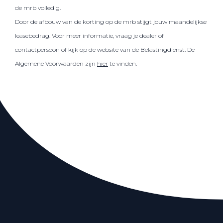
de mrb volledig.
Door de afbouw van de korting op de mrb stijgt jouw maandelijkse
leasebedrag. Voor meer informatie, vraag je dealer of
contactpersoon of kijk op de website van de Belastingdienst. De
Algemene Voorwaarden zijn
hier
te vinden.