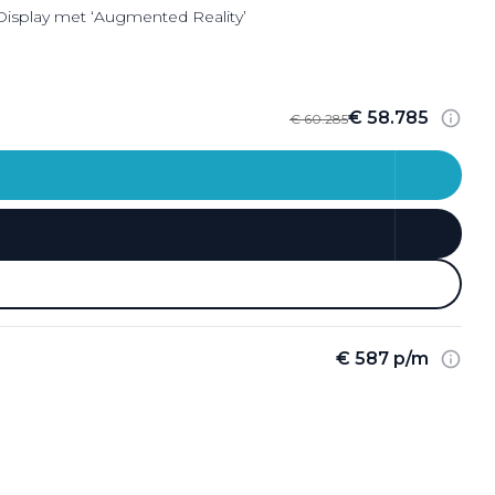
Display met ‘Augmented Reality’
€ 58.785
€ 60.285
€ 587 p/m