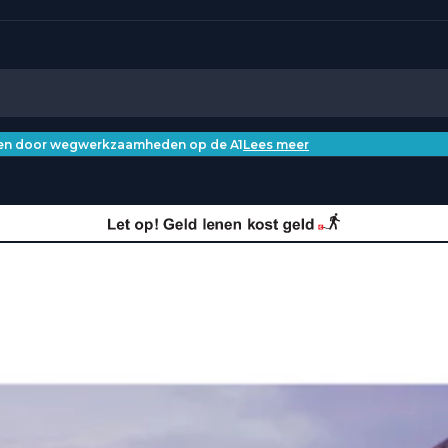
iken door wegwerkzaamheden op de A1
Lees meer