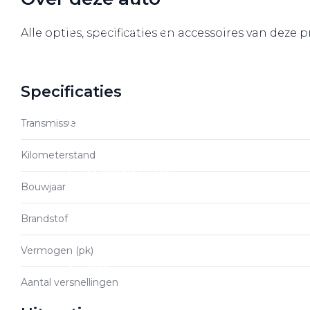
Over elektrisch rijden
Over elektrisch rijden
Alle opties, specificaties en accessoires van deze
Bijtelling en belastingvoordelen
Onderhoud en kosten
Specificaties
Shuttel laadoplossingen
Duurzaamheid
Transmissie
Voordelen
Kilometerstand
Veelgestelde vragen
Bouwjaar
Aanbod elektrisch
Brandstof
Volkswagen
Audi
Vermogen (pk)
Škoda
Aantal versnellingen
CUPRA