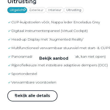
Uitrusting
VW Bedrijfswagens
Alle elektrische auto's
Uitgelicht
Exterieur
Interieur
Uitrusting
CUP-kuipstoelen vóór, Nappa leder Enceladus Grey
Digitaal instrumentenpaneel (Virtual Cockpit)
Elektrisch rijden
Head-up Display met ‘Augmented Reality’
Bekijk ons aanbod
Multifunctioneel verwarmbaar stuurwiel met start- & CU
Panoramadak (panoramisch glazen dak, kan niet open)
Bekijk aanbod
Rijprofielkeuze met instelbare adaptieve dempers (DCC)
Sportonderstel
Verwarmbare voorstoelen
Elektrisch rijden
Bekijk alle details
Verhuur
Vestigingen