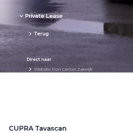
Private Lease
Terug
Direct naar
Website Pon Center Zakelijk
Zakelijke oplossingen
Lease aanbod
Leasevormen
Berijdersinfo
Lease acties
CUPRA Tavascan
Lease a Bike