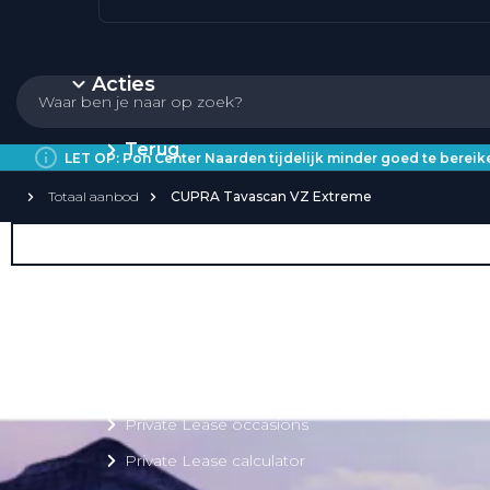
Acties
Terug
LET OP: Pon Center Naarden tijdelijk minder goed te bere
Totaal aanbod
CUPRA Tavascan VZ Extreme
Private Lease
Over Private Lease
Private Lease aanbod
Private Lease acties
Private Lease elektrisch
Private Lease occasions
Private Lease calculator