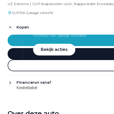
VZ Extreme | CUP-kuipstoelen vóór, Nappa leder Enceladus 
CUPRA Garage Utrecht
Kopen
Zakelijke Lease acties
Profiteer van zakelijk voordeel
Bekijk acties
Zakelijk
Financieren vanaf
Krediettabel
Terug
Over deze auto