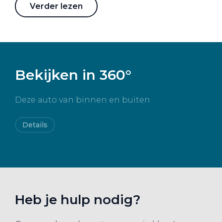
staan ook voor je klaar als het gaat om onderhoud,
Verder lezen
leaseproducten, financieringen, verhuur en schade.
Dagelijks zetten meer dan 750 medewerkers zich 100%
in om jou optimaal mobiel te houden, met plezier en
trots voor onze merken.
Bekijken in 360°
Deze auto van binnen en buiten
Details
Heb je hulp nodig?