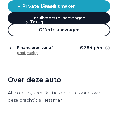
Private Lease
Proefrit maken
Inruilvoorstel aanvragen
Terug
Offerte aanvragen
Direct naar
€ 384 p/m
Financieren vanaf
Krediettabel
Website Pon Center Zakelijk
Zakelijke oplossingen
Lease aanbod
Over deze auto
Leasevormen
Berijdersinfo
Alle opties, specificaties en accessoires van
deze prachtige Terramar
Lease acties
Lease a Bike