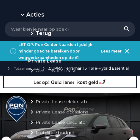
Acties
Terug
LET OP: Pon Center Naarden tijdelijk
minder goed te bereiken door
Lees meer
wegwerkzaamheden op de A1
Private Lease
Totaal aanbod
CUPRA Terramar 1.5 TSI e-Hybrid Essential
Over Private Lease
Private Lease aanbod
Private Lease acties
Private Lease elektrisch
Private Lease occasions
Private Lease calculator
Mobiliteitsbudget