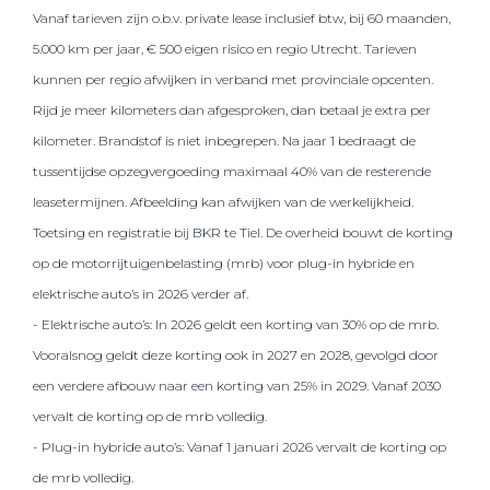
Vanaf tarieven zijn o.b.v. private lease inclusief btw, bij 60 maanden,
5.000 km per jaar, € 500 eigen risico en regio Utrecht. Tarieven
kunnen per regio afwijken in verband met provinciale opcenten.
Rijd je meer kilometers dan afgesproken, dan betaal je extra per
kilometer. Brandstof is niet inbegrepen. Na jaar 1 bedraagt de
tussentijdse opzegvergoeding maximaal 40% van de resterende
leasetermijnen. Afbeelding kan afwijken van de werkelijkheid.
Toetsing en registratie bij BKR te Tiel. De overheid bouwt de korting
op de motorrijtuigenbelasting (mrb) voor plug-in hybride en
elektrische auto’s in 2026 verder af.
- Elektrische auto’s: In 2026 geldt een korting van 30% op de mrb.
Vooralsnog geldt deze korting ook in 2027 en 2028, gevolgd door
een verdere afbouw naar een korting van 25% in 2029. Vanaf 2030
vervalt de korting op de mrb volledig.
- Plug-in hybride auto’s: Vanaf 1 januari 2026 vervalt de korting op
de mrb volledig.