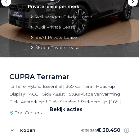
Private lease per merk
Volkswagen Private Lease
Audi Private Lease
SEAT Private Lease
Škoda Private Lease
CUPRA Terramar
Private Lease acties
1.5 TSI e-Hybrid Essential | 360 Camera | Head-up
Bekijk alle aanbiedingen
Display | ACC | Side Assist | Stuur-/Stoelverwarming |
Elek. Achterklep | Elek. Stoelen | Parkeerhulp | 18'' |
Bekijk acties
Pon Center Barneveld
€ 38.450
Kopen
€ 39.350