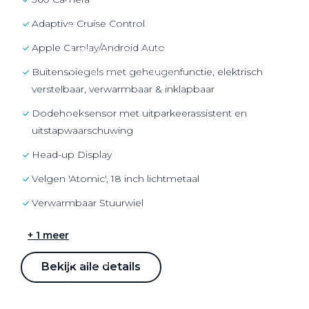
Over elektrisch rijden
Adaptive Cruise Control
Over elektrisch rijden
Apple Carplay/Android Auto
Bijtelling en belastingvoordelen
Buitenspiegels met geheugenfunctie, elektrisch
Onderhoud en kosten
verstelbaar, verwarmbaar & inklapbaar
Shuttel laadoplossingen
Dodehoeksensor met uitparkeerassistent en
Duurzaamheid
uitstapwaarschuwing
Voordelen
Head-up Display
Veelgestelde vragen
Velgen 'Atomic', 18 inch lichtmetaal
Aanbod elektrisch
Verwarmbaar Stuurwiel
Volkswagen
+ 1 meer
Audi
Škoda
Bekijk alle details
CUPRA
VW Bedrijfswagens