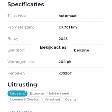
Specificaties
Transmissie
Automaat
Zakelijke Lease acties
Kilometerstand
23.701 km
Profiteer van zakelijk
voordeel
Bouwjaar
2025
Bekijk acties
Brandstof
Hybride benzine
Vermogen (pk)
204 pk
Kenteken
KJS26T
Zakelijk
Uitrusting
Terug
Uitgelicht
Exterieur
Infotainment
Interieur & Comfort
Veiligheid
Overig
360 Camera