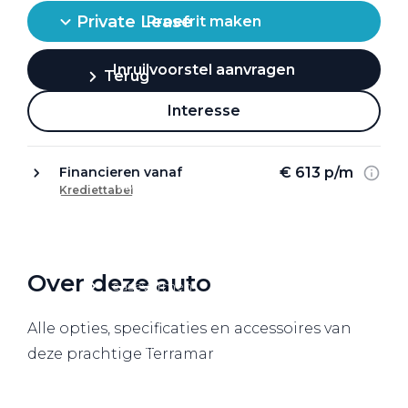
Private Lease
Proefrit maken
Inruilvoorstel aanvragen
Terug
Interesse
Direct naar
€ 613 p/m
Financieren vanaf
Website Pon Center Zakelijk
Krediettabel
Zakelijke oplossingen
Lease aanbod
Over deze auto
Leasevormen
Berijdersinfo
Alle opties, specificaties en accessoires van
Lease acties
deze prachtige Terramar
Lease a Bike