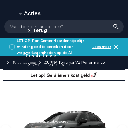
Acties
Terug
LET OP: Pon Center Naarden tijdelijk
minder goed te bereiken door
Lees meer
wegwerkzaamheden op de A1
Private Lease
Totaal aanbod
CUPRA Terramar VZ Performance
Over Private Lease
Private Lease aanbod
Private Lease acties
Private Lease elektrisch
Private Lease occasions
Private Lease calculator
Mobiliteitsbudget