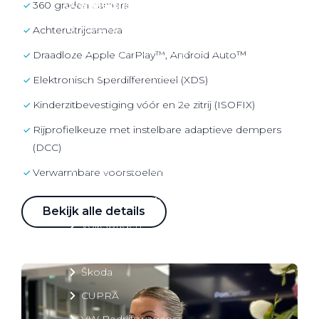
360 graden camera
Over elektrisch rijden
Over elektrisch rijden
Achteruitrijcamera
Bijtelling en belastingvoordelen
Draadloze Apple CarPlay™, Android Auto™
Onderhoud en kosten
Elektronisch Sperdifferentieel (XDS)
Shuttel laadoplossingen
Kinderzitbevestiging vóór en 2e zitrij (ISOFIX)
Duurzaamheid
Rijprofielkeuze met instelbare adaptieve dempers
Voordelen
(DCC)
Veelgestelde vragen
Verwarmbare voorstoelen
Aanbod elektrisch
Bekijk alle details
Volkswagen
Audi
Škoda
CUPRA
VW Bedrijfswagens