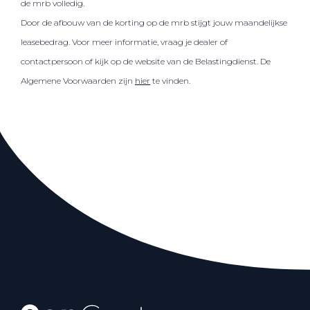
de mrb volledig.
Door de afbouw van de korting op de mrb stijgt jouw maandelijkse
leasebedrag. Voor meer informatie, vraag je dealer of
contactpersoon of kijk op de website van de Belastingdienst. De
Algemene Voorwaarden zijn
hier
te vinden.