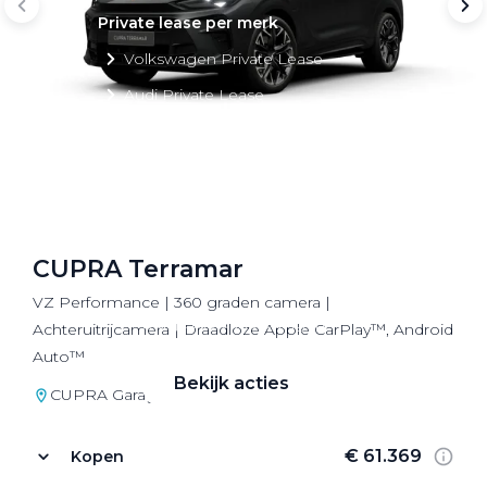
Private lease per merk
Volkswagen Private Lease
Audi Private Lease
SEAT Private Lease
Škoda Private Lease
CUPRA Terramar
Private Lease acties
VZ Performance | 360 graden camera |
Bekijk alle aanbiedingen
Achteruitrijcamera | Draadloze Apple CarPlay™, Android
Auto™
Bekijk acties
CUPRA Garage Utrecht
€ 61.369
Kopen