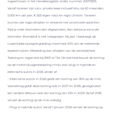
ingeschreven in het Handelsregister onder nummer 20073305.
Vanaf tarieven zijn o.b.v. private lease inclusief btw, bij 60 maanden,
5.000 km per jaar, € 500 eigen risico en regio Utrecht. Tarieven
kunnen per regio afwijken in verband met provinciale opcenten.
Rijd je meer kilometers dan afgesproken, dan betaal je extra per
kilometer. Brandstof is niet inbegrepen. Na jaar 1 bedraagt de
tussentijdse opzegvergoeding maximaal 40% van de resterende
leasetermijnen. Afbeelding kan afwijken van de werkelijkheid.
Toetsing en registratie bij BKR te Tiel. De overheid bouwt de korting
op de motorrijtuigenbelasting (mrb) voor plug-in hybride en
elektrische auto’s in 2026 verder af.
- Elektrische auto’s: In 2026 geldt een korting van 30% op de mrb.
Vooralsnog geldt deze korting ook in 2027 en 2028, gevolgd door
een verdere afbouw naar een korting van 25% in 2029. Vanaf 2030
vervalt de korting op de mrb volledig.
- Plug-in hybride auto’s: Vanaf 1 januari 2026 vervalt de korting op