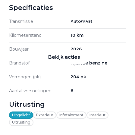
Specificaties
Transmissie
Automaat
Zakelijke Lease acties
Profiteer van zakelijk
Kilometerstand
10 km
voordeel
Bouwjaar
2026
Bekijk acties
Brandstof
Hybride benzine
Vermogen (pk)
204 pk
Aantal versnellingen
6
Zakelijk
Uitrusting
Terug
Uitgelicht
Exterieur
Infotainment
Interieur
Uitrusting