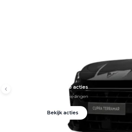
Mobiliteitsbudget
Private lease per merk
Volkswagen Private Lease
Audi Private Lease
SEAT Private Lease
Škoda Private Lease
Private Lease acties
Bekijk alle aanbiedingen
Bekijk acties