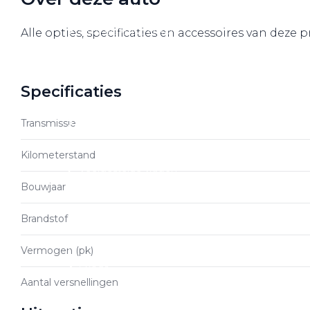
Over elektrisch rijden
Over elektrisch rijden
Alle opties, specificaties en accessoires van deze 
Bijtelling en belastingvoordelen
Onderhoud en kosten
Specificaties
Shuttel laadoplossingen
Duurzaamheid
Transmissie
Voordelen
Kilometerstand
Veelgestelde vragen
Bouwjaar
Aanbod elektrisch
Brandstof
Volkswagen
Audi
Vermogen (pk)
Škoda
Aantal versnellingen
CUPRA