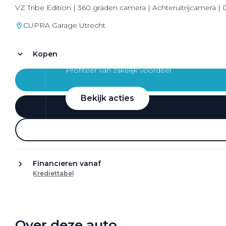
VZ Tribe Edition | 360 graden camera | Achteruitrijcamera 
CUPRA Garage Utrecht
Kopen
Zakelijke Lease acties
Profiteer van zakelijk voordeel
Bekijk acties
Zakelijk
Financieren vanaf
Krediettabel
Terug
Over deze auto