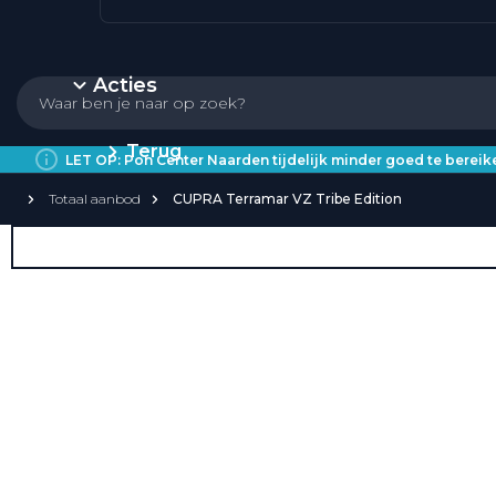
Acties
Terug
LET OP: Pon Center Naarden tijdelijk minder goed te bere
Totaal aanbod
CUPRA Terramar VZ Tribe Edition
Private Lease
Over Private Lease
Private Lease aanbod
Private Lease acties
Private Lease elektrisch
Private Lease occasions
Private Lease calculator