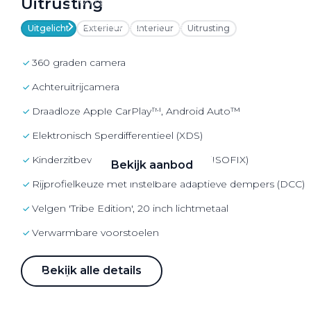
Uitrusting
VW Bedrijfswagens
Alle elektrische auto's
Uitgelicht
Exterieur
Interieur
Uitrusting
360 graden camera
Achteruitrijcamera
Elektrisch rijden
Draadloze Apple CarPlay™, Android Auto™
Bekijk ons aanbod
Elektronisch Sperdifferentieel (XDS)
Kinderzitbevestiging vóór en 2e zitrij (ISOFIX)
Bekijk aanbod
Rijprofielkeuze met instelbare adaptieve dempers (DCC)
Velgen 'Tribe Edition', 20 inch lichtmetaal
Verwarmbare voorstoelen
Elektrisch rijden
Bekijk alle details
Verhuur
Vestigingen