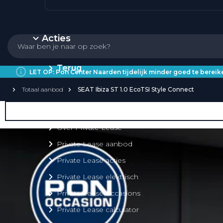
Acties
Terug
LET OP: Pon Center Naarden tijdelijk minder goed te bere
Totaal aanbod
SEAT Ibiza ST 1.0 EcoTSI Style Connect
Private Lease
Over Private Lease
Private Lease aanbod
Private Lease acties
Private Lease elektrisch
Private Lease occasions
Private Lease calculator