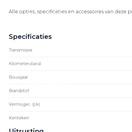
Over elektrisch rijden
Alle opties, specificaties en accessoires van deze p
Over elektrisch rijden
Bijtelling en belastingvoordelen
Onderhoud en kosten
Specificaties
Shuttel laadoplossingen
Transmissie
Duurzaamheid
Voordelen
Kilometerstand
Veelgestelde vragen
Bouwjaar
Aanbod elektrisch
Brandstof
Volkswagen
Vermogen (pk)
Audi
Škoda
Kenteken
CUPRA
Uitrusting