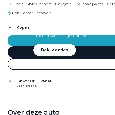
1.0 EcoTSI Style Connect | Navigatie | Trekhaak | Airco | Crui
Pon Center Barneveld
Kopen
Zakelijke Lease acties
Profiteer van zakelijk voordeel
Bekijk acties
Zakelijk
Financieren vanaf
Krediettabel
Terug
Over deze auto