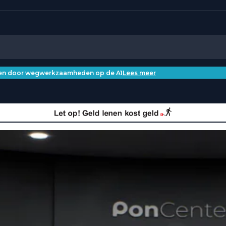
iken door wegwerkzaamheden op de A1
Lees meer