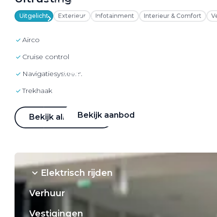
VW Bedrijfswagens
Uitgelicht
Exterieur
Infotainment
Interieur & Comfort
V
Alle elektrische auto's
airco
cruise control
Elektrisch rijden
navigatiesysteem
Bekijk ons aanbod
Trekhaak
Bekijk aanbod
Bekijk alle details
Elektrisch rijden
Verhuur
Vestigingen