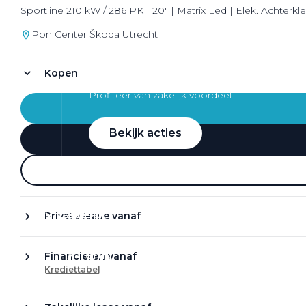
Sportline 210 kW / 286 PK | 20" | Matrix Led | Elek. Achterkl
Pon Center Škoda Utrecht
Kopen
Zakelijke Lease acties
Profiteer van zakelijk voordeel
Bekijk acties
Zakelijk
Private lease vanaf
Terug
Financieren vanaf
Krediettabel