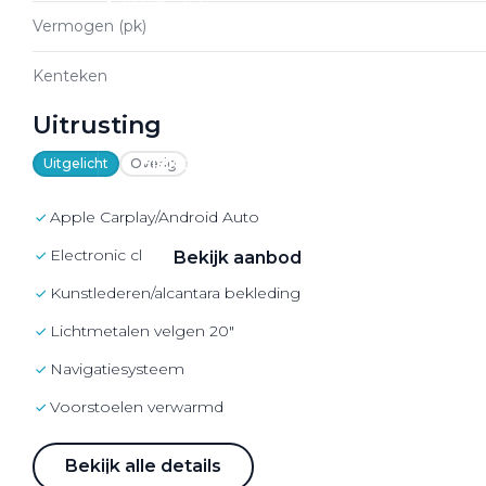
VW Bedrijfswagens
Vermogen (pk)
Alle elektrische auto's
Kenteken
Uitrusting
Elektrisch rijden
Uitgelicht
Overig
Bekijk ons aanbod
Apple Carplay/Android Auto
electronic climate controle
Bekijk aanbod
kunstlederen/alcantara bekleding
lichtmetalen velgen 20"
navigatiesysteem
Elektrisch rijden
voorstoelen verwarmd
Verhuur
Bekijk alle details
Vestigingen