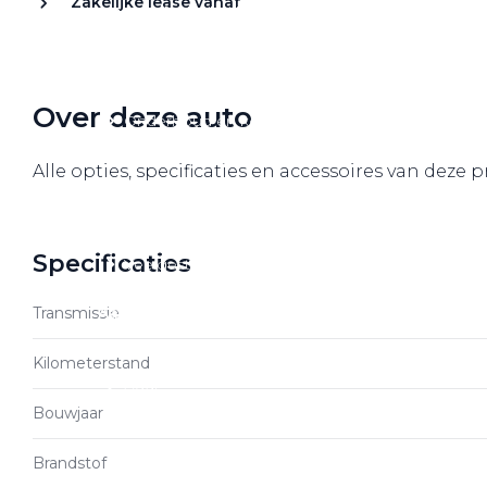
Zakelijke lease vanaf
Over elektrisch rijden
Over elektrisch rijden
Bijtelling en belastingvoordelen
Over deze auto
Onderhoud en kosten
Shuttel laadoplossingen
Alle opties, specificaties en accessoires van deze 
Duurzaamheid
Voordelen
Specificaties
Veelgestelde vragen
Transmissie
Aanbod elektrisch
Volkswagen
Kilometerstand
Audi
Bouwjaar
Škoda
CUPRA
Brandstof