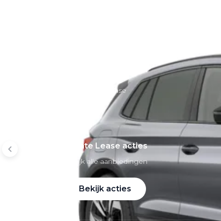
Mobiliteitsbudget
Private lease per merk
Volkswagen Private Lease
Audi Private Lease
SEAT Private Lease
Škoda Private Lease
Private Lease acties
Bekijk alle aanbiedingen
Bekijk acties