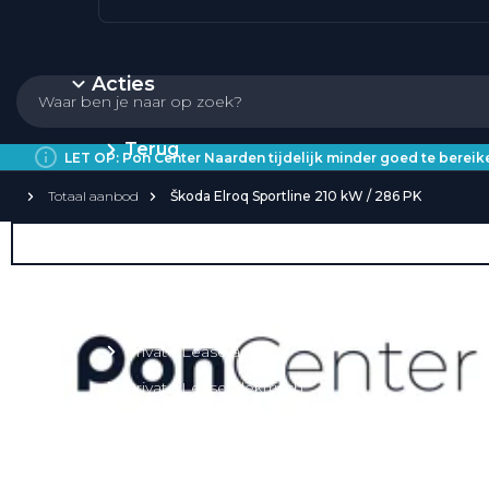
Acties
Terug
LET OP: Pon Center Naarden tijdelijk minder goed te bere
Totaal aanbod
Škoda Elroq Sportline 210 kW / 286 PK
Private Lease
Over Private Lease
Private Lease aanbod
Private Lease acties
Private Lease elektrisch
Private Lease occasions
Private Lease calculator