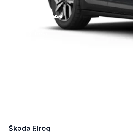
Private Lease
Terug
Direct naar
Website Pon Center Zakelijk
Zakelijke oplossingen
Lease aanbod
Leasevormen
Berijdersinfo
Lease acties
Škoda Elroq
Lease a Bike