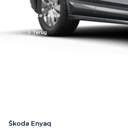
Private Lease
Terug
Direct naar
Website Pon Center Zakelijk
Zakelijke oplossingen
Lease aanbod
Leasevormen
Berijdersinfo
Lease acties
Škoda Enyaq
Lease a Bike