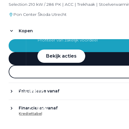
Selection 210 kW / 286 PK | ACC | Trekhaak | Stoelverwarmin
Pon Center Škoda Utrecht
Kopen
Zakelijke Lease acties
Profiteer van zakelijk voordeel
Bekijk acties
Zakelijk
Private lease vanaf
Terug
Financieren vanaf
Krediettabel