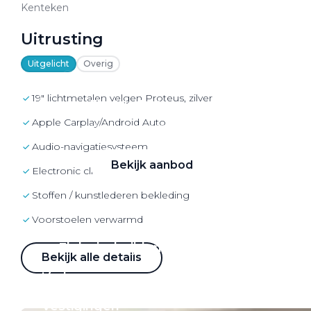
VW Bedrijfswagens
Kenteken
Alle elektrische auto's
Uitrusting
Uitgelicht
Overig
19" lichtmetalen velgen Proteus, zilver
Elektrisch rijden
Apple Carplay/Android Auto
Bekijk ons aanbod
audio-navigatiesysteem
Bekijk aanbod
electronic climate controle
Stoffen / kunstlederen bekleding
voorstoelen verwarmd
Elektrisch rijden
Bekijk alle details
Verhuur
Vestigingen