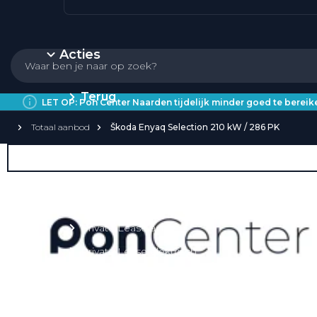
Acties
Terug
LET OP: Pon Center Naarden tijdelijk minder goed te bere
Totaal aanbod
Škoda Enyaq Selection 210 kW / 286 PK
Private Lease
Over Private Lease
Private Lease aanbod
Private Lease acties
Private Lease elektrisch
Private Lease occasions
Private Lease calculator