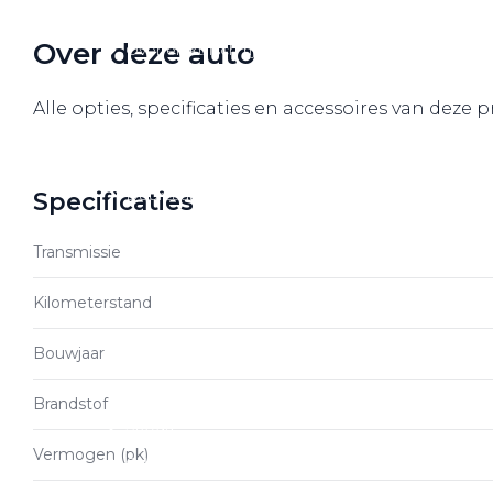
Over elektrisch rijden
Over deze auto
Over elektrisch rijden
Bijtelling en belastingvoordelen
Alle opties, specificaties en accessoires van deze
Onderhoud en kosten
Shuttel laadoplossingen
Duurzaamheid
Specificaties
Voordelen
Transmissie
Veelgestelde vragen
Kilometerstand
Aanbod elektrisch
Bouwjaar
Volkswagen
Audi
Brandstof
Škoda
Vermogen (pk)
CUPRA