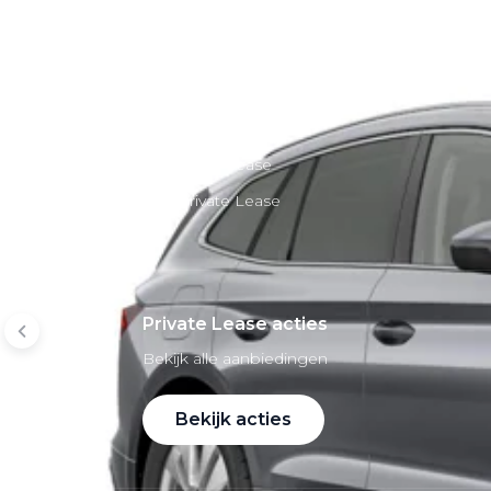
Mobiliteitsbudget
Private lease per merk
Volkswagen Private Lease
Audi Private Lease
SEAT Private Lease
Škoda Private Lease
Private Lease acties
Bekijk alle aanbiedingen
Bekijk acties