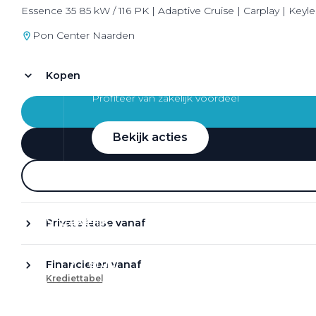
Essence 35 85 kW / 116 PK | Adaptive Cruise | Carplay | Keyle
Pon Center Naarden
Kopen
Zakelijke Lease acties
Profiteer van zakelijk voordeel
Bekijk acties
Zakelijk
Private lease vanaf
Terug
Financieren vanaf
Krediettabel