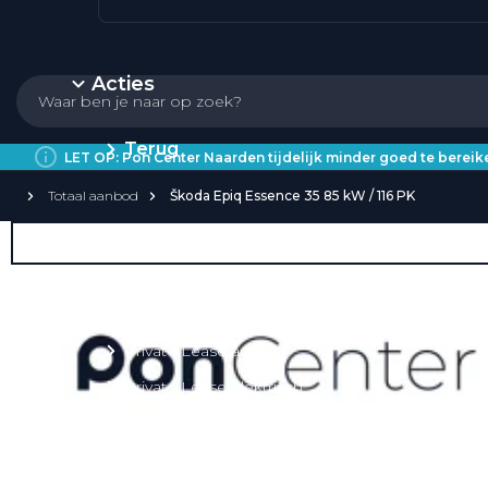
Acties
Terug
LET OP: Pon Center Naarden tijdelijk minder goed te bere
Totaal aanbod
Škoda Epiq Essence 35 85 kW / 116 PK
Private Lease
Over Private Lease
Private Lease aanbod
Private Lease acties
Private Lease elektrisch
Private Lease occasions
Private Lease calculator