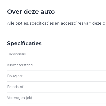
Over elektrisch rijden
Over deze auto
Over elektrisch rijden
Bijtelling en belastingvoordelen
Alle opties, specificaties en accessoires van deze 
Onderhoud en kosten
Shuttel laadoplossingen
Duurzaamheid
Specificaties
Voordelen
Transmissie
Veelgestelde vragen
Kilometerstand
Aanbod elektrisch
Bouwjaar
Volkswagen
Audi
Brandstof
Škoda
Vermogen (pk)
CUPRA