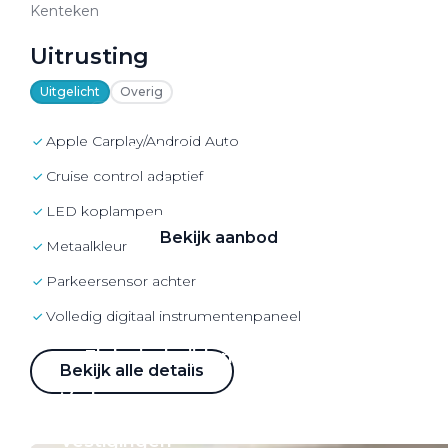
VW Bedrijfswagens
Kenteken
Alle elektrische auto's
Uitrusting
Uitgelicht
Overig
Apple Carplay/Android Auto
Elektrisch rijden
cruise control adaptief
Bekijk ons aanbod
LED koplampen
Bekijk aanbod
metaalkleur
parkeersensor achter
volledig digitaal instrumentenpaneel
Elektrisch rijden
Bekijk alle details
Verhuur
Vestigingen