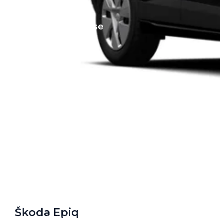
Private Lease
Terug
Direct naar
Website Pon Center Zakelijk
Zakelijke oplossingen
Lease aanbod
Leasevormen
Berijdersinfo
Lease acties
Škoda Epiq
Lease a Bike