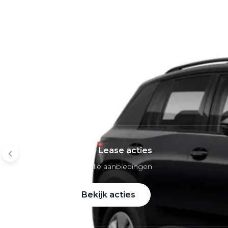
Mobiliteitsbudget
Private lease per merk
Volkswagen Private Lease
Audi Private Lease
SEAT Private Lease
Škoda Private Lease
Private Lease acties
Bekijk alle aanbiedingen
Bekijk acties