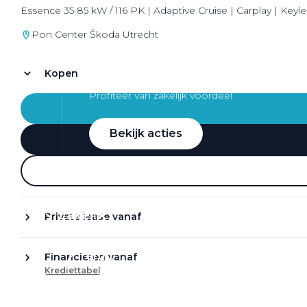
Essence 35 85 kW / 116 PK | Adaptive Cruise | Carplay | Keyle
Pon Center Škoda Utrecht
Kopen
Zakelijke Lease acties
Profiteer van zakelijk voordeel
Bekijk acties
Zakelijk
Private lease vanaf
Terug
Financieren vanaf
Krediettabel