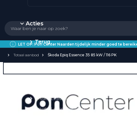
Acties
Terug
LET OP: Pon Center Naarden tijdelijk minder goed te bere
Totaal aanbod
Škoda Epiq Essence 35 85 kW / 116 PK
Private Lease
Over Private Lease
Private Lease aanbod
Private Lease acties
Private Lease elektrisch
Private Lease occasions
Private Lease calculator