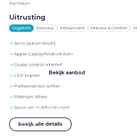
VW Bedrijfswagens
Kenteken
Alle elektrische auto's
Uitrusting
Uitgelicht
Exterieur
Infotainment
Interieur & Comfort
V
airco (automatisch)
Elektrisch rijden
Apple Carplay/Android Auto
Bekijk ons aanbod
cruise control adaptief
Bekijk aanbod
LED koplampen
parkeersensor achter
Platinum White
stuurwiel multifunctioneel
Elektrisch rijden
Verhuur
Bekijk alle details
Vestigingen