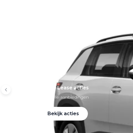
Mobiliteitsbudget
Private lease per merk
Volkswagen Private Lease
Audi Private Lease
SEAT Private Lease
Škoda Private Lease
Private Lease acties
Bekijk alle aanbiedingen
Bekijk acties