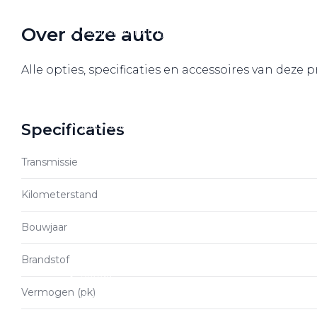
Over elektrisch rijden
Over deze auto
Over elektrisch rijden
Bijtelling en belastingvoordelen
Alle opties, specificaties en accessoires van deze 
Onderhoud en kosten
Shuttel laadoplossingen
Duurzaamheid
Specificaties
Voordelen
Transmissie
Veelgestelde vragen
Kilometerstand
Aanbod elektrisch
Bouwjaar
Volkswagen
Audi
Brandstof
Škoda
Vermogen (pk)
CUPRA