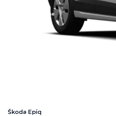
Private Lease
Terug
Direct naar
Website Pon Center Zakelijk
Zakelijke oplossingen
Lease aanbod
Leasevormen
Berijdersinfo
Lease acties
Škoda Epiq
Lease a Bike