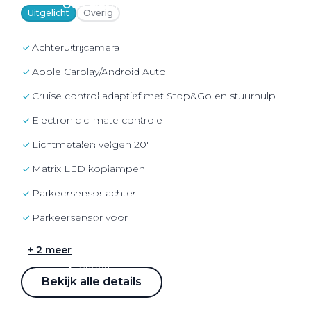
Over elektrisch rijden
Uitgelicht
Overig
Over elektrisch rijden
achteruitrijcamera
Bijtelling en belastingvoordelen
Apple Carplay/Android Auto
Onderhoud en kosten
cruise control adaptief met Stop&Go en stuurhulp
Shuttel laadoplossingen
Duurzaamheid
electronic climate controle
Voordelen
lichtmetalen velgen 20"
Veelgestelde vragen
matrix LED koplampen
parkeersensor achter
Aanbod elektrisch
parkeersensor voor
Volkswagen
Audi
+ 2 meer
Škoda
Bekijk alle details
CUPRA
VW Bedrijfswagens