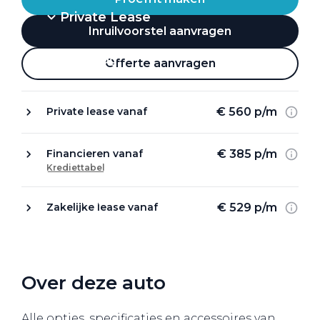
Private Lease
Inruilvoorstel aanvragen
Terug
Offerte aanvragen
€ 560 p/m
Private lease vanaf
Direct naar
Website Pon Center Zakelijk
€ 385 p/m
Financieren vanaf
Krediettabel
Zakelijke oplossingen
Lease aanbod
€ 529 p/m
Zakelijke lease vanaf
Leasevormen
Berijdersinfo
Lease acties
Over deze auto
Lease a Bike
Alle opties, specificaties en accessoires van