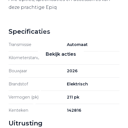
deze prachtige Epiq
Zakelijke Lease acties
Specificaties
Profiteer van zakelijk
voordeel
Transmissie
Automaat
Bekijk acties
Kilometerstand
50 km
Bouwjaar
2026
Brandstof
Elektrisch
Zakelijk
Vermogen (pk)
211 pk
Terug
Kenteken
142816
Uitrusting