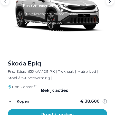
Private lease per merk
Volkswagen Private Lease
Audi Private Lease
SEAT Private Lease
Škoda Private Lease
Škoda Epiq
Private Lease acties
First Edition155 kW / 211 PK | Trekhaak | Matrix Led |
Bekijk alle aanbiedingen
Stoel-/Stuurverwarming |
Pon Center Škoda Amersfoort
Bekijk acties
€ 38.600
Kopen
Proefrit maken