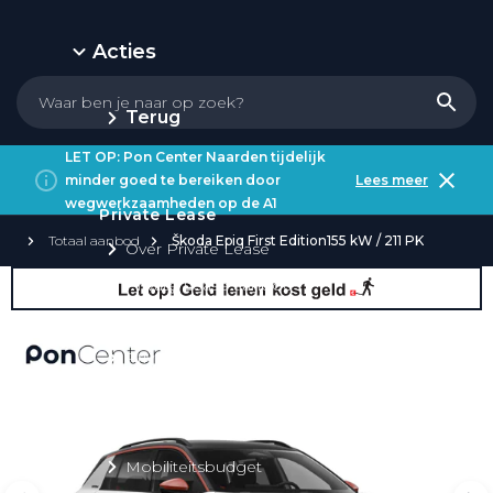
Acties
Terug
LET OP: Pon Center Naarden tijdelijk
minder goed te bereiken door
Lees meer
wegwerkzaamheden op de A1
Private Lease
Totaal aanbod
Škoda Epiq First Edition155 kW / 211 PK
Over Private Lease
Private Lease aanbod
Private Lease acties
Private Lease elektrisch
Private Lease occasions
Private Lease calculator
Mobiliteitsbudget