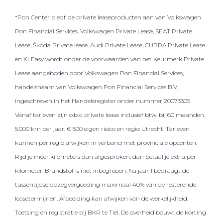
*Pon Center biedt de private leaseproducten aan van Volkswagen
Pon Financial Services. Volkswagen Private Lease, SEAT Private
Lease, Škoda Private lease. Audi Private Lease, CUPRA Private Lease
en XLEasy wordt onder de voorwaarden van het Keurmerk Private
Lease aangeboden door Volkswagen Pon Financial Services,
handelsnaam van Volkswagen Pon Financial Services B.V.,
ingeschreven in het Handelsregister onder nummer 20073305.
Vanaf tarieven zijn o.b.v. private lease inclusief btw, bij 60 maanden,
5.000 km per jaar, € 500 eigen risico en regio Utrecht. Tarieven
kunnen per regio afwijken in verband met provinciale opcenten.
Rijd je meer kilometers dan afgesproken, dan betaal je extra per
kilometer. Brandstof is niet inbegrepen. Na jaar 1 bedraagt de
tussentijdse opzegvergoeding maximaal 40% van de resterende
leasetermijnen. Afbeelding kan afwijken van de werkelijkheid.
Toetsing en registratie bij BKR te Tiel. De overheid bouwt de korting