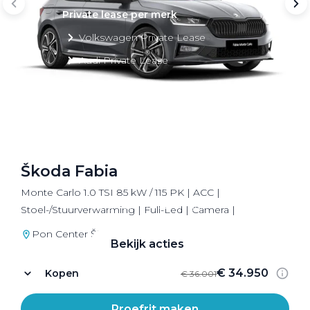
Private lease per merk
Volkswagen Private Lease
Audi Private Lease
SEAT Private Lease
Škoda Private Lease
Škoda Fabia
Private Lease acties
Monte Carlo 1.0 TSI 85 kW / 115 PK | ACC |
Bekijk alle aanbiedingen
Stoel-/Stuurverwarming | Full-Led | Camera |
Pon Center Škoda Utrecht
Bekijk acties
€ 34.950
Kopen
€ 36.001
Proefrit maken