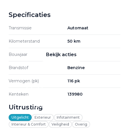
Specificaties
Zakelijke Lease acties
Transmissie
Automaat
Profiteer van zakelijk
voordeel
Kilometerstand
50 km
Bouwjaar
2026
Bekijk acties
Brandstof
Benzine
Vermogen (pk)
116 pk
Zakelijk
Kenteken
139980
Uitrusting
Terug
Uitgelicht
Exterieur
Infotainment
Interieur & Comfort
Veiligheid
Overig