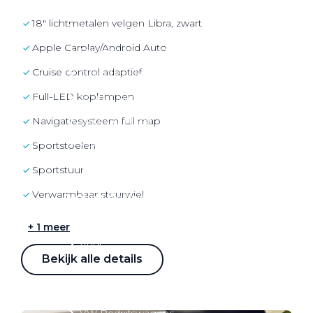
Over elektrisch rijden
18" lichtmetalen velgen Libra, zwart
Over elektrisch rijden
Apple Carplay/Android Auto
Bijtelling en belastingvoordelen
cruise control adaptief
Onderhoud en kosten
full-LED koplampen
Shuttel laadoplossingen
Duurzaamheid
navigatiesysteem full map
Voordelen
sportstoelen
Veelgestelde vragen
sportstuur
Verwarmbaar stuurwiel
Aanbod elektrisch
Volkswagen
+ 1 meer
Audi
Bekijk alle details
Škoda
CUPRA
VW Bedrijfswagens