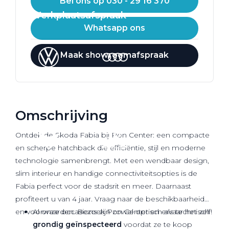
Bel ons op 030 - 29 16 370
Werkplaatsafspraak
Whatsapp ons
Maak showroomafspraak
Omschrijving
Ontdek de Skoda Fabia bij Pon Center: een compacte
en scherpe hatchback die efficiëntie, stijl en moderne
technologie samenbrengt. Met een wendbaar design,
slim interieur en handige connectiviteitsopties is de
Fabia perfect voor de stadsrit en meer. Daarnaast
profiteert u van 4 jaar. Vraag naar de beschikbaarheid
en voorwaarden. Bezoek Pon Center en ervaar het zelf!
Al onze occasions zijn zowel optisch als technisch
grondig geïnspecteerd
voordat ze te koop