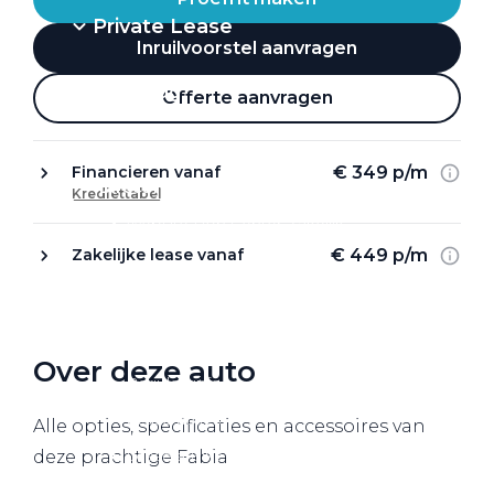
Private Lease
Inruilvoorstel aanvragen
Terug
Offerte aanvragen
€ 349 p/m
Financieren vanaf
Direct naar
Krediettabel
Website Pon Center Zakelijk
€ 449 p/m
Zakelijke lease vanaf
Zakelijke oplossingen
Lease aanbod
Leasevormen
Over deze auto
Berijdersinfo
Lease acties
Alle opties, specificaties en accessoires van
Lease a Bike
deze prachtige Fabia