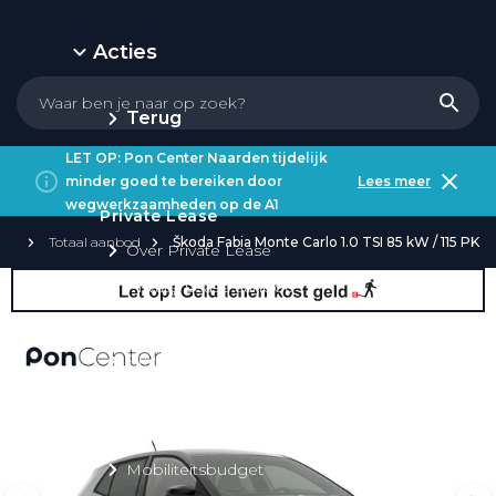
Acties
Terug
LET OP: Pon Center Naarden tijdelijk
minder goed te bereiken door
Lees meer
wegwerkzaamheden op de A1
Private Lease
Totaal aanbod
Škoda Fabia Monte Carlo 1.0 TSI 85 kW / 115 PK
Over Private Lease
Private Lease aanbod
Private Lease acties
Private Lease elektrisch
Private Lease occasions
Private Lease calculator
Mobiliteitsbudget