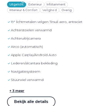
Over elektrisch rijden
Uitgelicht
Exterieur
Infotainment
Over elektrisch rijden
Interieur & Comfort
Veiligheid
Overig
Bijtelling en belastingvoordelen
19" lichtmetalen velgen Tirsuli aero, antraciet
Onderhoud en kosten
achterstoelen verwarmd
Shuttel laadoplossingen
achteruitrijcamera
Duurzaamheid
airco (automatisch)
Voordelen
Apple Carplay/Android Auto
Veelgestelde vragen
lederen/alcantara bekleding
Aanbod elektrisch
navigatiesysteem
Volkswagen
stuurwiel verwarmd
Audi
Škoda
+ 3 meer
CUPRA
Bekijk alle details
VW Bedrijfswagens