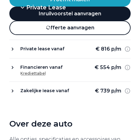
Private Lease
Inruilvoorstel aanvragen
Terug
Offerte aanvragen
€ 816 p/m
Private lease vanaf
Direct naar
Website Pon Center Zakelijk
€ 554 p/m
Financieren vanaf
Krediettabel
Zakelijke oplossingen
Lease aanbod
€ 739 p/m
Zakelijke lease vanaf
Leasevormen
Berijdersinfo
Lease acties
Over deze auto
Lease a Bike
Alle opties, specificaties en accessoires van