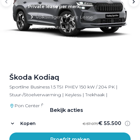
Private lease per merk
Volkswagen Private Lease
Audi Private Lease
SEAT Private Lease
Škoda Private Lease
Škoda Kodiaq
Private Lease acties
Sportline Business 1.5 TSI PHEV 150 kW / 204 PK |
Bekijk alle aanbiedingen
Stuur-/Stoelverwarming | Keyless | Trekhaak |
Pon Center Škoda Utrecht
Bekijk acties
€ 55.500
Kopen
€ 57.079
Proefrit maken