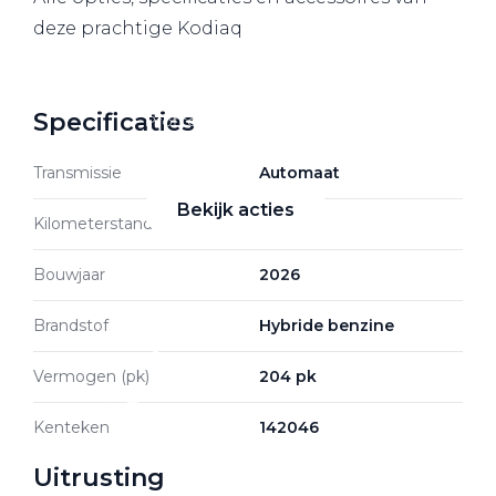
deze prachtige Kodiaq
Zakelijke Lease acties
Specificaties
Profiteer van zakelijk
voordeel
Transmissie
Automaat
Bekijk acties
Kilometerstand
50 km
Bouwjaar
2026
Brandstof
Hybride benzine
Zakelijk
Vermogen (pk)
204 pk
Terug
Kenteken
142046
Uitrusting