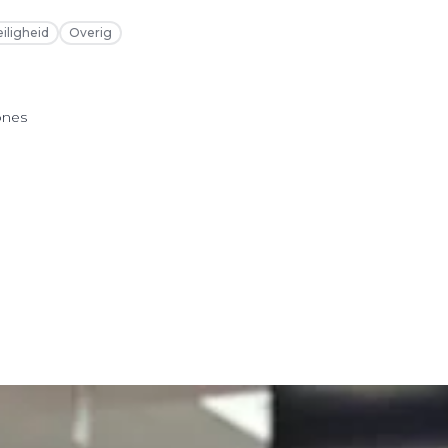
eiligheid
Overig
ones