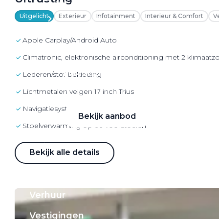
VW Bedrijfswagens
Uitgelicht
Exterieur
Infotainment
Interieur & Comfort
V
Alle elektrische auto's
Apple Carplay/Android Auto
Climatronic, elektronische airconditioning met 2 klimaatz
Elektrisch rijden
lederen/stof bekleding
Bekijk ons aanbod
Lichtmetalen velgen 17 inch Trius
navigatiesysteem full map
Bekijk aanbod
Stoelverwarming op de voorstoelen
Bekijk alle details
Elektrisch rijden
Verhuur
Vestigingen