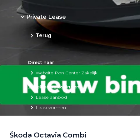
Private Lease
Terug
Direct naar
Website Pon Center Zakelijk
Zakelijke oplossingen
Lease aanbod
Leasevormen
Berijdersinfo
Lease acties
Škoda Octavia Combi
Lease a Bike