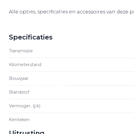
Over elektrisch rijden
Alle opties, specificaties en accessoires van deze
Over elektrisch rijden
Bijtelling en belastingvoordelen
Onderhoud en kosten
Specificaties
Shuttel laadoplossingen
Transmissie
Duurzaamheid
Voordelen
Kilometerstand
Veelgestelde vragen
Bouwjaar
Aanbod elektrisch
Brandstof
Volkswagen
Vermogen (pk)
Audi
Škoda
Kenteken
CUPRA
Uitrusting