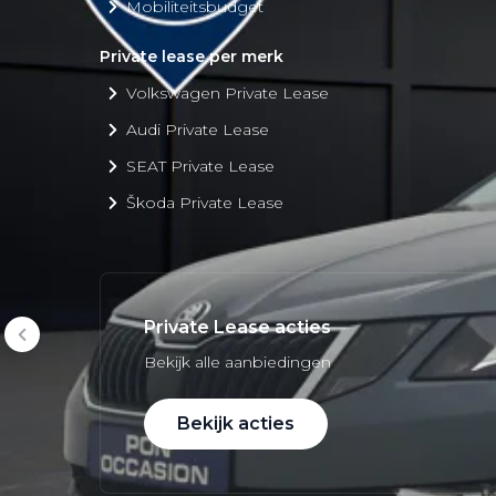
Mobiliteitsbudget
Private lease per merk
Volkswagen Private Lease
Audi Private Lease
SEAT Private Lease
Škoda Private Lease
Private Lease acties
Bekijk alle aanbiedingen
Bekijk acties