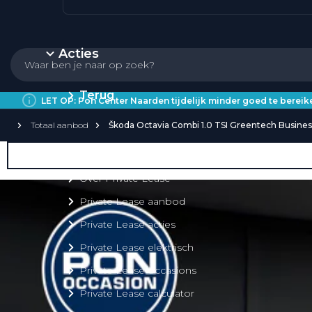
Acties
Terug
LET OP: Pon Center Naarden tijdelijk minder goed te bere
Totaal aanbod
Škoda Octavia Combi 1.0 TSI Greentech Busines
Private Lease
Over Private Lease
Private Lease aanbod
Private Lease acties
Private Lease elektrisch
Private Lease occasions
Private Lease calculator