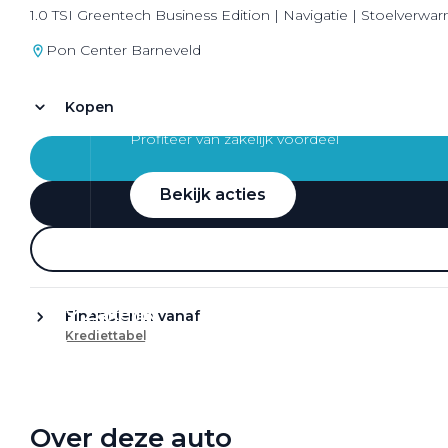
1.0 TSI Greentech Business Edition | Navigatie | Stoelverwarm
Pon Center Barneveld
Kopen
Zakelijke Lease acties
Profiteer van zakelijk voordeel
Bekijk acties
Zakelijk
Financieren vanaf
Krediettabel
Terug
Over deze auto