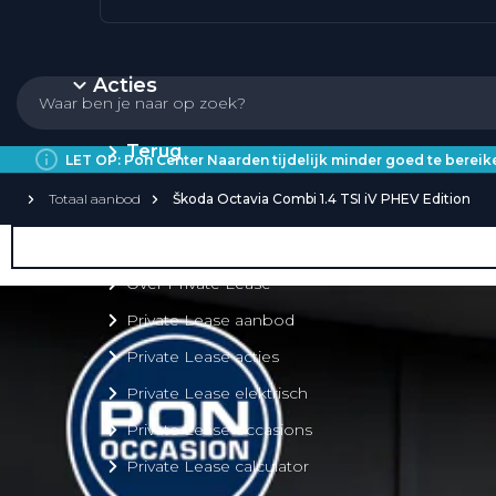
Acties
Terug
LET OP: Pon Center Naarden tijdelijk minder goed te bere
Totaal aanbod
Škoda Octavia Combi 1.4 TSI iV PHEV Edition
Private Lease
Over Private Lease
Private Lease aanbod
Private Lease acties
Private Lease elektrisch
Private Lease occasions
Private Lease calculator