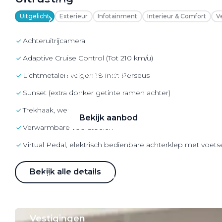
VW Bedrijfswagens
Uitgelicht
Exterieur
Infotainment
Interieur & Comfort
V
Alle elektrische auto's
Achteruitrijcamera
Adaptive Cruise Control (Tot 210 km/u)
Elektrisch rijden
Lichtmetalen velgen 18 inch Perseus
Bekijk ons aanbod
Sunset (extra donker getinte ramen achter)
Trekhaak, wegklapbaar
Bekijk aanbod
Verwarmbare voorstoelen
Virtual Pedal, elektrisch bedienbare achterklep met voet
Bekijk alle details
Elektrisch rijden
Verhuur
Vestigingen