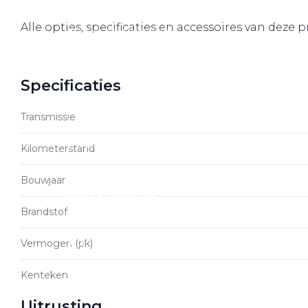
Over elektrisch rijden
Alle opties, specificaties en accessoires van deze
Over elektrisch rijden
Bijtelling en belastingvoordelen
Onderhoud en kosten
Specificaties
Shuttel laadoplossingen
Transmissie
Duurzaamheid
Voordelen
Kilometerstand
Veelgestelde vragen
Bouwjaar
Aanbod elektrisch
Brandstof
Volkswagen
Vermogen (pk)
Audi
Škoda
Kenteken
CUPRA
Uitrusting