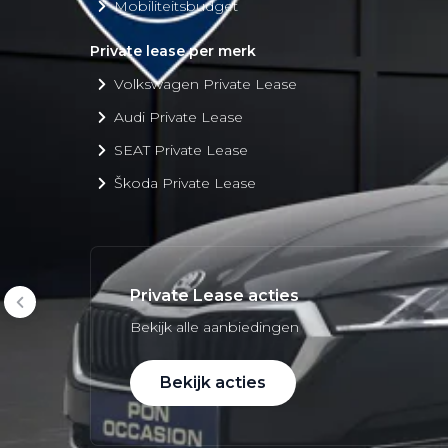
Mobiliteitsbudget
Private lease per merk
Volkswagen Private Lease
Audi Private Lease
SEAT Private Lease
Škoda Private Lease
Private Lease acties
Bekijk alle aanbiedingen
Bekijk acties