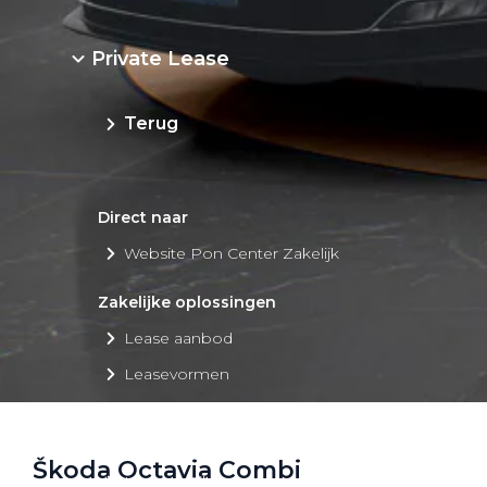
Private Lease
Terug
Direct naar
Website Pon Center Zakelijk
Zakelijke oplossingen
Lease aanbod
Leasevormen
Berijdersinfo
Lease acties
Škoda Octavia Combi
Lease a Bike