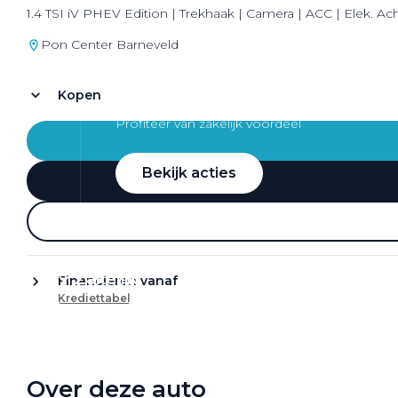
1.4 TSI iV PHEV Edition | Trekhaak | Camera | ACC | Elek. Acht
Pon Center Barneveld
Kopen
Zakelijke Lease acties
Profiteer van zakelijk voordeel
Bekijk acties
Zakelijk
Financieren vanaf
Krediettabel
Terug
Over deze auto