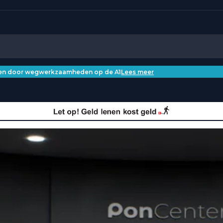
iken door wegwerkzaamheden op de A1
Lees meer