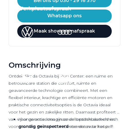
Bel ons op 030 - 29 16 370
Werkplaatsafspraak
Whatsapp ons
Maak showroomafspraak
Omschrijving
Ontdek Skoda Octavia bij Pon Center: een ruime en
betrouwbare station die comfort, ruimte en
geavanceerde technologie combineert. Met een
flexibel interieur, krachtige en efficiënte motoren en
praktische connectiviteitsopties is de Octavia ideaal
voor het gezin en zakelijke ritten. Daarnaast profiteert u
van 4 jaar garantie. Vraag naar de beschikbaarheid en
Al onze occasions zijn zowel optisch als technisch
voorwaarden. Bezoek Pon Center en ervaar het zelf!
grondig geïnspecteerd
voordat ze te koop