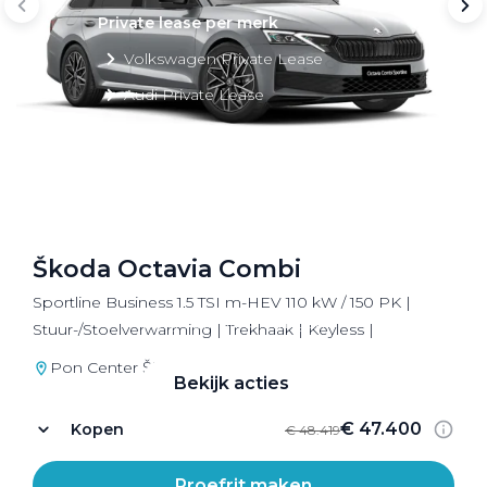
Private lease per merk
Volkswagen Private Lease
Audi Private Lease
SEAT Private Lease
Škoda Private Lease
Škoda Octavia Combi
Private Lease acties
Sportline Business 1.5 TSI m-HEV 110 kW / 150 PK |
Bekijk alle aanbiedingen
Stuur-/Stoelverwarming | Trekhaak | Keyless |
Pon Center Škoda Utrecht
Bekijk acties
€ 47.400
Kopen
€ 48.419
Proefrit maken