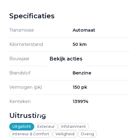
Specificaties
Zakelijke Lease acties
Transmissie
Automaat
Profiteer van zakelijk
voordeel
Kilometerstand
50 km
Bouwjaar
2026
Bekijk acties
Brandstof
Benzine
Vermogen (pk)
150 pk
Zakelijk
Kenteken
139974
Uitrusting
Terug
Uitgelicht
Exterieur
Infotainment
Interieur & Comfort
Veiligheid
Overig