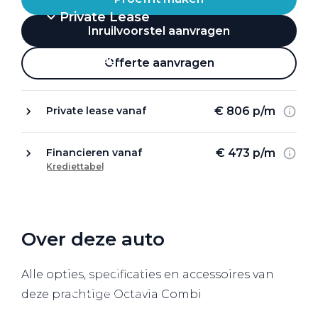
Private Lease
Inruilvoorstel aanvragen
Terug
Offerte aanvragen
€ 806 p/m
Private lease vanaf
Direct naar
Website Pon Center Zakelijk
€ 473 p/m
Financieren vanaf
Krediettabel
Zakelijke oplossingen
Lease aanbod
Leasevormen
Over deze auto
Berijdersinfo
Lease acties
Alle opties, specificaties en accessoires van
Lease a Bike
deze prachtige Octavia Combi