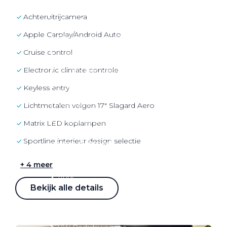
Over elektrisch rijden
achteruitrijcamera
Over elektrisch rijden
Apple Carplay/Android Auto
Bijtelling en belastingvoordelen
cruise control
Onderhoud en kosten
electronic climate controle
Shuttel laadoplossingen
Duurzaamheid
keyless entry
Voordelen
Lichtmetalen velgen 17" Slagard Aero
Veelgestelde vragen
matrix LED koplampen
Sportline interieur design selectie
Aanbod elektrisch
Volkswagen
+ 4 meer
Audi
Bekijk alle details
Škoda
CUPRA
VW Bedrijfswagens