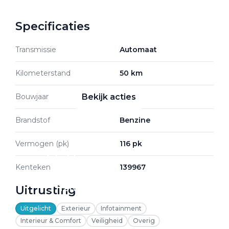
Specificaties
Zakelijke Lease acties
Transmissie
Automaat
Profiteer van zakelijk
voordeel
Kilometerstand
50 km
Bouwjaar
2026
Bekijk acties
Brandstof
Benzine
Vermogen (pk)
116 pk
Zakelijk
Kenteken
139967
Uitrusting
Terug
Uitgelicht
Exterieur
Infotainment
Interieur & Comfort
Veiligheid
Overig