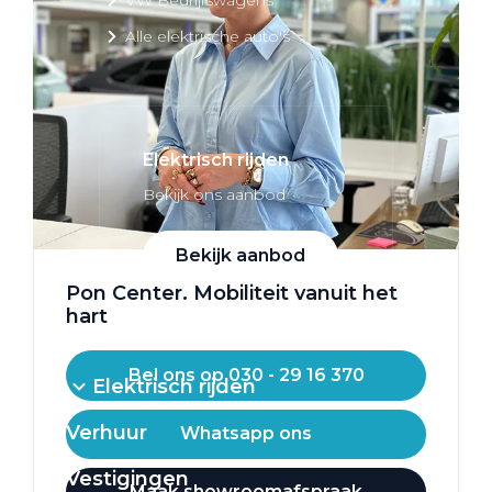
Alle elektrische auto's
Elektrisch rijden
Bekijk ons aanbod
Bekijk aanbod
Pon Center. Mobiliteit vanuit het
hart
Bel ons op 030 - 29 16 370
Elektrisch rijden
Verhuur
Whatsapp ons
Vestigingen
Maak showroomafspraak