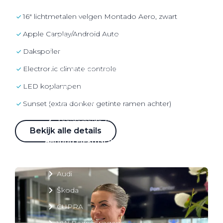
Over elektrisch rijden
16" lichtmetalen velgen Montado Aero, zwart
Over elektrisch rijden
Apple Carplay/Android Auto
Bijtelling en belastingvoordelen
dakspoiler
Onderhoud en kosten
electronic climate controle
Shuttel laadoplossingen
Duurzaamheid
LED koplampen
Voordelen
Sunset (extra donker getinte ramen achter)
Veelgestelde vragen
Bekijk alle details
Aanbod elektrisch
Volkswagen
Audi
Škoda
CUPRA
VW Bedrijfswagens