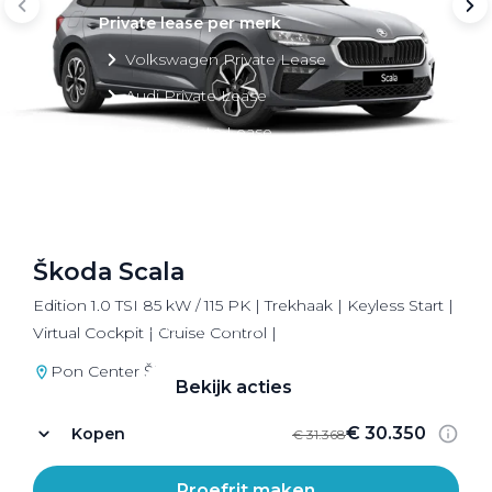
Private lease per merk
Volkswagen Private Lease
Audi Private Lease
SEAT Private Lease
Škoda Private Lease
Škoda Scala
Private Lease acties
Edition 1.0 TSI 85 kW / 115 PK | Trekhaak | Keyless Start |
Bekijk alle aanbiedingen
Virtual Cockpit | Cruise Control |
Pon Center Škoda Utrecht
Bekijk acties
€ 30.350
Kopen
€ 31.368
Proefrit maken