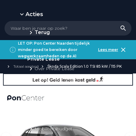
Acties
Terug
LET OP: Pon Center Naarden tijdelijk
minder goed te bereiken door
Lees meer
wegwerkzaamheden op de A1
Private Lease
Totaal aanbod
Škoda Scala Edition 1.0 TSI 85 kW / 115 PK
Over Private Lease
Private Lease aanbod
Private Lease acties
Private Lease elektrisch
Private Lease occasions
Private Lease calculator
Mobiliteitsbudget