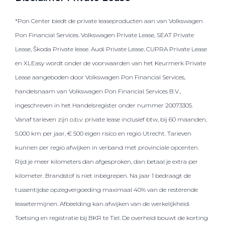
*Pon Center biedt de private leaseproducten aan van Volkswagen
Pon Financial Services. Volkswagen Private Lease, SEAT Private
Lease, Škoda Private lease. Audi Private Lease, CUPRA Private Lease
en XLEasy wordt onder de voorwaarden van het Keurmerk Private
Lease aangeboden door Volkswagen Pon Financial Services,
handelsnaam van Volkswagen Pon Financial Services B.V.,
ingeschreven in het Handelsregister onder nummer 20073305.
Vanaf tarieven zijn o.b.v. private lease inclusief btw, bij 60 maanden,
5.000 km per jaar, € 500 eigen risico en regio Utrecht. Tarieven
kunnen per regio afwijken in verband met provinciale opcenten.
Rijd je meer kilometers dan afgesproken, dan betaal je extra per
kilometer. Brandstof is niet inbegrepen. Na jaar 1 bedraagt de
tussentijdse opzegvergoeding maximaal 40% van de resterende
leasetermijnen. Afbeelding kan afwijken van de werkelijkheid.
Toetsing en registratie bij BKR te Tiel. De overheid bouwt de korting