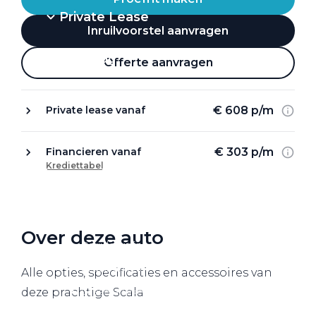
Private Lease
Inruilvoorstel aanvragen
Terug
Offerte aanvragen
€ 608 p/m
Private lease vanaf
Direct naar
Website Pon Center Zakelijk
€ 303 p/m
Financieren vanaf
Krediettabel
Zakelijke oplossingen
Lease aanbod
Leasevormen
Over deze auto
Berijdersinfo
Lease acties
Alle opties, specificaties en accessoires van
Lease a Bike
deze prachtige Scala