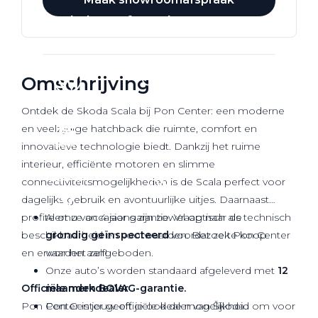
Werkplaatsafspraak
Omschrijving
Ontdek de Skoda Scala bij Pon Center: een moderne
en veelzijdige hatchback die ruimte, comfort en
innovatieve technologie biedt. Dankzij het ruime
interieur, efficiënte motoren en slimme
connectiviteitsmogelijkheden is de Scala perfect voor
dagelijks gebruik en avontuurlijke uitjes. Daarnaast
profiteert u van 4 jaar garantie. Vraag naar de
Al onze occasions zijn zowel optisch als technisch
beschikbaarheid en voorwaarden. Bezoek Pon Center
grondig geïnspecteerd
voordat ze te koop
en ervaar het zelf!
worden aangeboden.
Onze auto’s worden standaard afgeleverd met
12
Officiële
maanden BOVAG-garantie.
merkdealer
Pon Center is jouw officiële dealer van Škoda.
Pon Center geeft je ook de mogelijkheid om voor