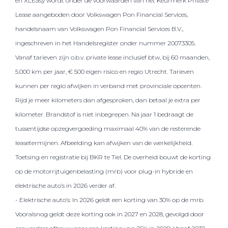
en XLEasy wordt onder de voorwaarden van het Keurmerk Private
Lease aangeboden door Volkswagen Pon Financial Services,
handelsnaam van Volkswagen Pon Financial Services B.V.,
ingeschreven in het Handelsregister onder nummer 20073305.
Vanaf tarieven zijn o.b.v. private lease inclusief btw, bij 60 maanden,
5.000 km per jaar, € 500 eigen risico en regio Utrecht. Tarieven
kunnen per regio afwijken in verband met provinciale opcenten.
Rijd je meer kilometers dan afgesproken, dan betaal je extra per
kilometer. Brandstof is niet inbegrepen. Na jaar 1 bedraagt de
tussentijdse opzegvergoeding maximaal 40% van de resterende
leasetermijnen. Afbeelding kan afwijken van de werkelijkheid.
Toetsing en registratie bij BKR te Tiel. De overheid bouwt de korting
op de motorrijtuigenbelasting (mrb) voor plug-in hybride en
elektrische auto’s in 2026 verder af.
- Elektrische auto’s: In 2026 geldt een korting van 30% op de mrb.
Vooralsnog geldt deze korting ook in 2027 en 2028, gevolgd door