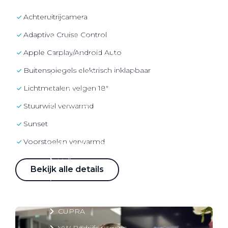
Over elektrisch rijden
Achteruitrijcamera
Over elektrisch rijden
Adaptive Cruise Control
Bijtelling en belastingvoordelen
Apple Carplay/Android Auto
Onderhoud en kosten
buitenspiegels elektrisch inklapbaar
Shuttel laadoplossingen
Duurzaamheid
lichtmetalen velgen 18"
Voordelen
stuurwiel verwarmd
Veelgestelde vragen
Sunset
voorstoelen verwarmd
Aanbod elektrisch
Volkswagen
Bekijk alle details
Audi
Škoda
CUPRA
VW Bedrijfswagens