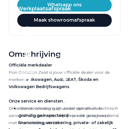
Whatsapp ons
Werkplaatsafspraak
Maak showroomafspraak
Omschrijving
Officiële
merkdealer
Pon Occasion Zeist is jouw officiële dealer voor de
merken
Volkswagen, Audi, SEAT, Škoda en
Volkswagen Bedrijfswagens
.
Onze service en diensten
Onze dienstverlening gaat verder dan alleen de
Al onze occasions zijn zowel optisch als technisch
aanschaf van jouw auto. Wij zijn je ook graag van dienst
grondig geïnspecteerd
voordat ze te koop
met
financiering, verzekering, private- of zakelijk
worden aangeboden.