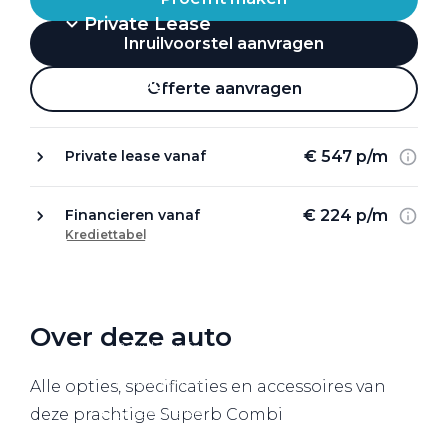
Private Lease
Inruilvoorstel aanvragen
Terug
Offerte aanvragen
€ 547 p/m
Private lease vanaf
Direct naar
Website Pon Center Zakelijk
€ 224 p/m
Financieren vanaf
Krediettabel
Zakelijke oplossingen
Lease aanbod
Leasevormen
Over deze auto
Berijdersinfo
Lease acties
Alle opties, specificaties en accessoires van
Lease a Bike
deze prachtige Superb Combi