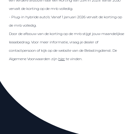
een verdere afbouw naar een korting van 25% in 2029. Vanaf 2030
vervalt de korting op de mrb volledig.
- Plug-in hybride auto’s: Vanaf 1 januari 2026 vervalt de korting op
de mrb volledig.
Door de afbouw van de korting op de mrb stijgt jouw maandelijkse
leasebedrag. Voor meer informatie, vraag je dealer of
contactpersoon of kijk op de website van de Belastingdienst. De
Algemene Voorwaarden zijn
hier
te vinden.