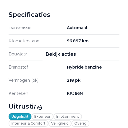
Specificaties
Zakelijke Lease acties
Transmissie
Automaat
Profiteer van zakelijk
voordeel
Kilometerstand
96.897 km
Bouwjaar
2022
Bekijk acties
Brandstof
Hybride benzine
Vermogen (pk)
218 pk
Zakelijk
Kenteken
KPJ66N
Uitrusting
Terug
Uitgelicht
Exterieur
Infotainment
Interieur & Comfort
Veiligheid
Overig