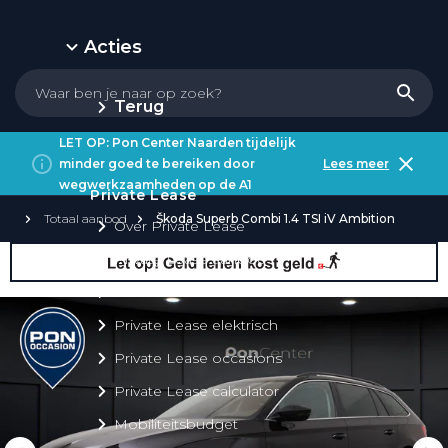
Acties
Terug
LET OP: Pon Center Naarden tijdelijk
minder goed te bereiken door
Lees meer
wegwerkzaamheden op de A1
Private Lease
Totaal aanbod
Škoda Superb Combi 1.4 TSI iV Ambition
Over Private Lease
Private Lease aanbod
Private Lease acties
Private Lease elektrisch
Private Lease occasions
Private Lease calculator
Mobiliteitsbudget