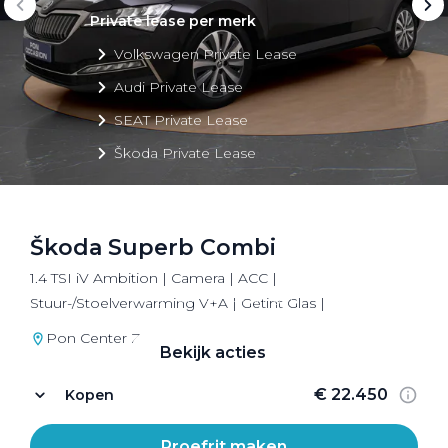
Private lease per merk
Volkswagen Private Lease
Audi Private Lease
SEAT Private Lease
Škoda Private Lease
Škoda Superb Combi
Private Lease acties
1.4 TSI iV Ambition | Camera | ACC |
Bekijk alle aanbiedingen
Stuur-/Stoelverwarming V+A | Getint Glas |
Pon Center Zeist
Bekijk acties
€ 22.450
Kopen
Proefrit maken