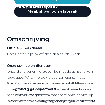
Werkplaatsafspraak
Maak showroomafspraak
Omschrijving
Officiële
merkdealer
Pon Center is jouw officiële dealer van Škoda.
Onze service en diensten
Onze dienstverlening stopt niet met de aanschaf van
jouw auto. Wij zijn je ook graag van dienst met
financiering, verzekering, private- of zakelijk lease. In
Al onze occasions zijn zowel optisch als technisch
onze 9 werkplaatsen kan je terecht voor service- en
grondig geïnspecteerd
voordat ze te koop
reparatiewerkzaamheden, maar met onze service op
worden aangeboden.
locatie komen we ook graag naar jou toe. Daarnaast
Onze auto’s worden standaard afgeleverd met
12