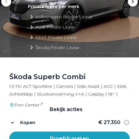
Private lease per merk
Volkswagen Private Lease
Audi Private Lease
SEAT Private Lease
Škoda Private Lease
Škoda Superb Combi
Private Lease acties
1.5 TSI ACT Sportline | Camera | Side Assist | ACC | Elek.
Bekijk alle aanbiedingen
Achterklep | Stoelverwarming V+A | Carplay | 18'' |
Pon Center Škoda Utrecht
Bekijk acties
€ 27.350
Kopen
Proefrit maken