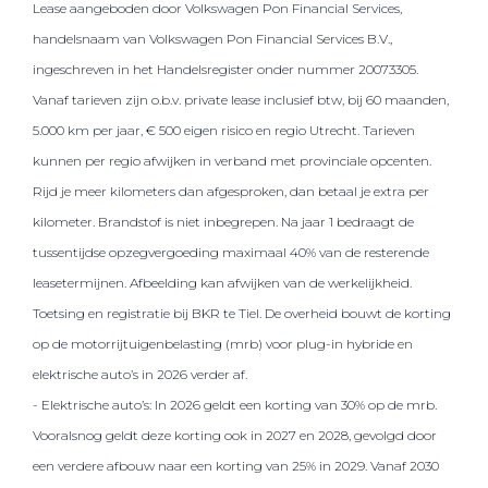
Lease aangeboden door Volkswagen Pon Financial Services,
handelsnaam van Volkswagen Pon Financial Services B.V.,
ingeschreven in het Handelsregister onder nummer 20073305.
Vanaf tarieven zijn o.b.v. private lease inclusief btw, bij 60 maanden,
5.000 km per jaar, € 500 eigen risico en regio Utrecht. Tarieven
kunnen per regio afwijken in verband met provinciale opcenten.
Rijd je meer kilometers dan afgesproken, dan betaal je extra per
kilometer. Brandstof is niet inbegrepen. Na jaar 1 bedraagt de
tussentijdse opzegvergoeding maximaal 40% van de resterende
leasetermijnen. Afbeelding kan afwijken van de werkelijkheid.
Toetsing en registratie bij BKR te Tiel. De overheid bouwt de korting
op de motorrijtuigenbelasting (mrb) voor plug-in hybride en
elektrische auto’s in 2026 verder af.
- Elektrische auto’s: In 2026 geldt een korting van 30% op de mrb.
Vooralsnog geldt deze korting ook in 2027 en 2028, gevolgd door
een verdere afbouw naar een korting van 25% in 2029. Vanaf 2030