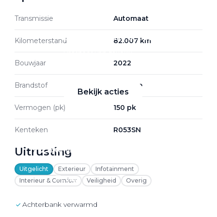
Transmissie
Automaat
Zakelijke Lease acties
Kilometerstand
82.007 km
Profiteer van zakelijk
Bouwjaar
2022
voordeel
Brandstof
Benzine
Bekijk acties
Vermogen (pk)
150 pk
Kenteken
R053SN
Zakelijk
Uitrusting
Uitgelicht
Exterieur
Infotainment
Terug
Interieur & Comfort
Veiligheid
Overig
achterbank verwarmd