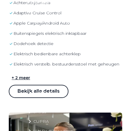
Over elektrisch rijden
Achteruitrijcamera
Over elektrisch rijden
Adaptive Cruise Control
Bijtelling en belastingvoordelen
Apple Carplay/Android Auto
Onderhoud en kosten
buitenspiegels elektrisch inklapbaar
Shuttel laadoplossingen
dodehoek detectie
Duurzaamheid
elektrisch bedienbare achterklep
Voordelen
elektrisch verstelb. bestuurdersstoel met geheugen
Veelgestelde vragen
+ 2 meer
Aanbod elektrisch
Bekijk alle details
Volkswagen
Audi
Škoda
CUPRA
VW Bedrijfswagens