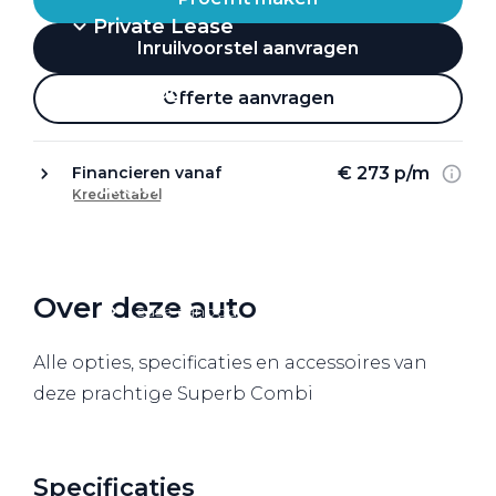
Private Lease
Inruilvoorstel aanvragen
Terug
Offerte aanvragen
€ 273 p/m
Financieren vanaf
Direct naar
Krediettabel
Website Pon Center Zakelijk
Zakelijke oplossingen
Over deze auto
Lease aanbod
Leasevormen
Alle opties, specificaties en accessoires van
Berijdersinfo
deze prachtige Superb Combi
Lease acties
Lease a Bike
Specificaties