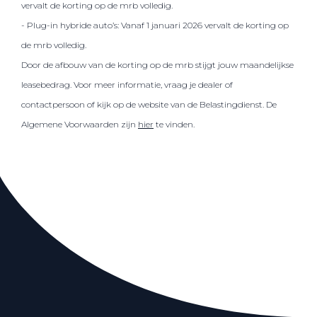
vervalt de korting op de mrb volledig.
- Plug-in hybride auto’s: Vanaf 1 januari 2026 vervalt de korting op
de mrb volledig.
Door de afbouw van de korting op de mrb stijgt jouw maandelijkse
leasebedrag. Voor meer informatie, vraag je dealer of
contactpersoon of kijk op de website van de Belastingdienst. De
Algemene Voorwaarden zijn
hier
te vinden.