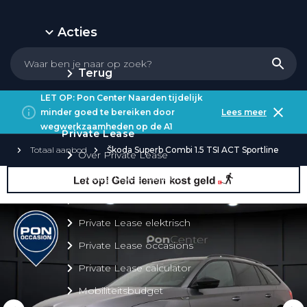
Acties
Terug
LET OP: Pon Center Naarden tijdelijk
minder goed te bereiken door
Lees meer
wegwerkzaamheden op de A1
Private Lease
Totaal aanbod
Škoda Superb Combi 1.5 TSI ACT Sportline
Over Private Lease
Private Lease aanbod
Private Lease acties
Private Lease elektrisch
Private Lease occasions
Private Lease calculator
Mobiliteitsbudget