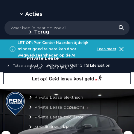
Acties
Terug
LET OP: Pon Center Naarden tijdelijk
minder goed te bereiken door
Lees meer
wegwerkzaamheden op de A1
Private Lease
Totaal aanbod
Volkswagen Golf 1.5 TSI Life Edition
Over Private Lease
Private Lease aanbod
Private Lease acties
Private Lease elektrisch
Private Lease occasions
Private Lease calculator
Mobiliteitsbudget