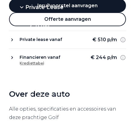
Inruilvoorstel aanvragen
Private Lease
Offerte aanvragen
Terug
€ 510 p/m
Private lease vanaf
Direct naar
€ 244 p/m
Financieren vanaf
Website Pon Center Zakelijk
Krediettabel
Zakelijke oplossingen
Lease aanbod
Over deze auto
Leasevormen
Berijdersinfo
Alle opties, specificaties en accessoires van
Lease acties
deze prachtige Golf
Lease a Bike