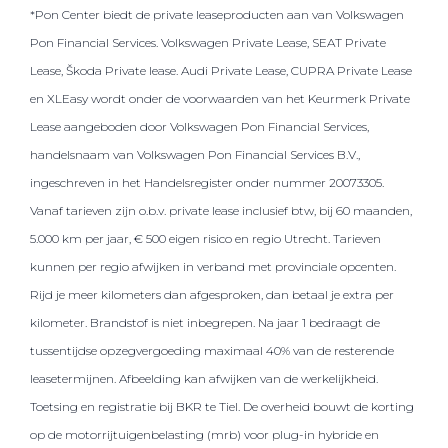
*Pon Center biedt de private leaseproducten aan van Volkswagen
Pon Financial Services. Volkswagen Private Lease, SEAT Private
Lease, Škoda Private lease. Audi Private Lease, CUPRA Private Lease
en XLEasy wordt onder de voorwaarden van het Keurmerk Private
Lease aangeboden door Volkswagen Pon Financial Services,
handelsnaam van Volkswagen Pon Financial Services B.V.,
ingeschreven in het Handelsregister onder nummer 20073305.
Vanaf tarieven zijn o.b.v. private lease inclusief btw, bij 60 maanden,
5.000 km per jaar, € 500 eigen risico en regio Utrecht. Tarieven
kunnen per regio afwijken in verband met provinciale opcenten.
Rijd je meer kilometers dan afgesproken, dan betaal je extra per
kilometer. Brandstof is niet inbegrepen. Na jaar 1 bedraagt de
tussentijdse opzegvergoeding maximaal 40% van de resterende
leasetermijnen. Afbeelding kan afwijken van de werkelijkheid.
Toetsing en registratie bij BKR te Tiel. De overheid bouwt de korting
op de motorrijtuigenbelasting (mrb) voor plug-in hybride en