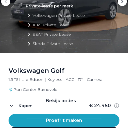
Private lease per merk
Volkswagen Private Lease
Audi Private Lease
SEAT Private Lease
Škoda Private Lease
Volkswagen Golf
Private Lease acties
1.5 TSI Life Edition | Keyless | ACC | 17" | Camera |
Bekijk alle aanbiedingen
Pon Center Barneveld
Bekijk acties
€ 24.450
Kopen
Proefrit maken