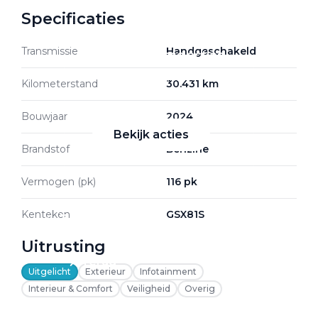
Specificaties
Transmissie
Handgeschakeld
Zakelijke Lease acties
Profiteer van zakelijk
Kilometerstand
30.431 km
voordeel
Bouwjaar
2024
Bekijk acties
Brandstof
Benzine
Vermogen (pk)
116 pk
Kenteken
GSX81S
Zakelijk
Uitrusting
Terug
Uitgelicht
Exterieur
Infotainment
Interieur & Comfort
Veiligheid
Overig