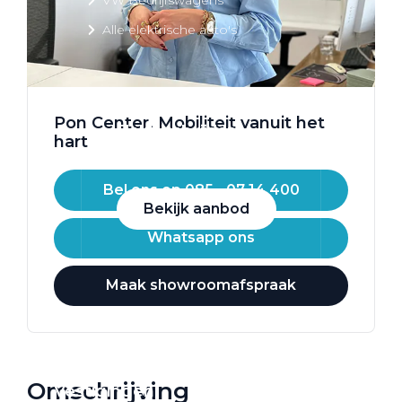
Alle elektrische auto's
Pon Center. Mobiliteit vanuit het
Elektrisch rijden
hart
Bekijk ons aanbod
Bel ons op 085 - 07 14 400
Bekijk aanbod
Whatsapp ons
Maak showroomafspraak
Elektrisch rijden
Verhuur
Omschrijving
Vestigingen