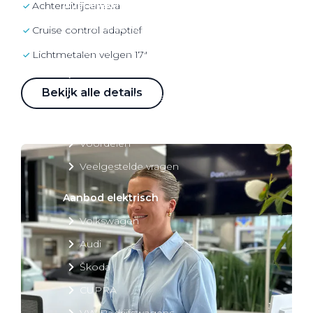
Over elektrisch rijden
achteruitrijcamera
Over elektrisch rijden
cruise control adaptief
Bijtelling en belastingvoordelen
lichtmetalen velgen 17"
Onderhoud en kosten
Bekijk alle details
Shuttel laadoplossingen
Duurzaamheid
Voordelen
Veelgestelde vragen
Aanbod elektrisch
Volkswagen
Audi
Škoda
CUPRA
VW Bedrijfswagens