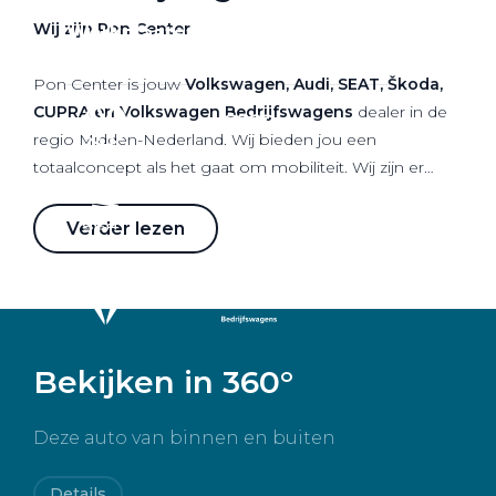
Wij zijn Pon Center
Werkplaatsafspraak
Pon Center is jouw
Volkswagen, Audi, SEAT, Škoda,
CUPRA en Volkswagen Bedrijfswagens
dealer in de
regio Midden-Nederland. Wij bieden jou een
totaalconcept als het gaat om mobiliteit. Wij zijn er
voor verkoop van nieuwe als gebruikte auto's maar
staan ook voor je klaar als het gaat om onderhoud,
Verder lezen
leaseproducten, financieringen, verhuur en schade.
Dagelijks zetten meer dan 750 medewerkers zich 100%
in om jou optimaal mobiel te houden, met plezier en
trots voor onze merken.
Bekijken in 360°
Deze auto van binnen en buiten
Details