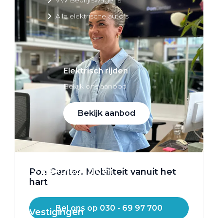
Alle elektrische auto's
Elektrisch rijden
Bekijk ons aanbod
Bekijk aanbod
Elektrisch rijden
Pon Center. Mobiliteit vanuit het
hart
Verhuur
Bel ons op 030 - 69 97 700
Vestigingen