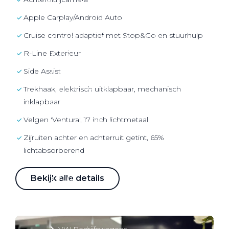
Over elektrisch rijden
Apple Carplay/Android Auto
Over elektrisch rijden
cruise control adaptief met Stop&Go en stuurhulp
Bijtelling en belastingvoordelen
R-Line Exterieur
Onderhoud en kosten
Side Assist
Shuttel laadoplossingen
Duurzaamheid
Trekhaak, elektrisch uitklapbaar, mechanisch
inklapbaar
Voordelen
Velgen 'Ventura', 17 inch lichtmetaal
Veelgestelde vragen
Zijruiten achter en achterruit getint, 65%
Aanbod elektrisch
lichtabsorberend
Volkswagen
Bekijk alle details
Audi
Škoda
CUPRA
VW Bedrijfswagens