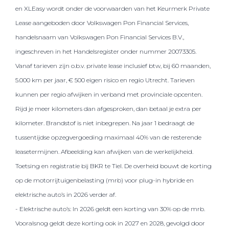
en XLEasy wordt onder de voorwaarden van het Keurmerk Private
Lease aangeboden door Volkswagen Pon Financial Services,
handelsnaam van Volkswagen Pon Financial Services B.V.,
ingeschreven in het Handelsregister onder nummer 20073305.
Vanaf tarieven zijn o.b.v. private lease inclusief btw, bij 60 maanden,
5.000 km per jaar, € 500 eigen risico en regio Utrecht. Tarieven
kunnen per regio afwijken in verband met provinciale opcenten.
Rijd je meer kilometers dan afgesproken, dan betaal je extra per
kilometer. Brandstof is niet inbegrepen. Na jaar 1 bedraagt de
tussentijdse opzegvergoeding maximaal 40% van de resterende
leasetermijnen. Afbeelding kan afwijken van de werkelijkheid.
Toetsing en registratie bij BKR te Tiel. De overheid bouwt de korting
op de motorrijtuigenbelasting (mrb) voor plug-in hybride en
elektrische auto’s in 2026 verder af.
- Elektrische auto’s: In 2026 geldt een korting van 30% op de mrb.
Vooralsnog geldt deze korting ook in 2027 en 2028, gevolgd door