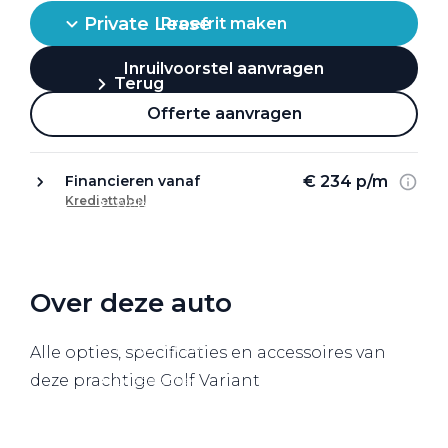
Private Lease
Proefrit maken
Inruilvoorstel aanvragen
Terug
Offerte aanvragen
Direct naar
€ 234 p/m
Financieren vanaf
Krediettabel
Website Pon Center Zakelijk
Zakelijke oplossingen
Lease aanbod
Over deze auto
Leasevormen
Berijdersinfo
Alle opties, specificaties en accessoires van
deze prachtige Golf Variant
Lease acties
Lease a Bike