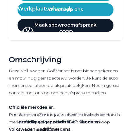
Werkplaatsafspraak
Whatsapp ons
Maak showroomafspraak
Omschrijving
Deze Volkswagen Golf Variant is net binnengekomen
en moet nog geïnspecteerd worden. Je kunt de auto
momenteel alleen op afspraak bekijken. Neem gerust
contact met ons op om een afspraak te maken.
Officiële
merkdealer
Pon Occasion Zeist is jouw officiële dealer voor de
Al onze occasions zijn zowel optisch als technisch
merken
grondig geïnspecteerd
Volkswagen, Audi, SEAT, Škoda en
voordat ze te koop
Volkswagen Bedrijfswagens
worden aangeboden.
.