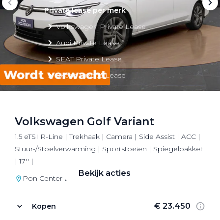
Private lease per merk
Volkswagen Private Lease
Audi Private Lease
SEAT Private Lease
Škoda Private Lease
Volkswagen Golf Variant
Private Lease acties
1.5 eTSI R-Line | Trekhaak | Camera | Side Assist | ACC |
Bekijk alle aanbiedingen
Stuur-/Stoelverwarming | Sportstoelen | Spiegelpakket
| 17'' |
Bekijk acties
Pon Center Zeist
€ 23.450
Kopen