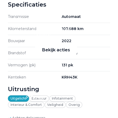
Specificaties
Transmissie
Automaat
Zakelijke Lease acties
Kilometerstand
107.688 km
Profiteer van zakelijk
voordeel
Bouwjaar
2022
Bekijk acties
Brandstof
Benzine
Vermogen (pk)
131 pk
Kenteken
KRH43K
Zakelijk
Uitrusting
Terug
Uitgelicht
Exterieur
Infotainment
Interieur & Comfort
Veiligheid
Overig
Achteruitrijcamera