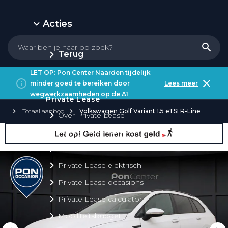
Acties
Terug
LET OP: Pon Center Naarden tijdelijk
minder goed te bereiken door
Lees meer
wegwerkzaamheden op de A1
Private Lease
Totaal aanbod
Volkswagen Golf Variant 1.5 eTSI R-Line
Over Private Lease
Private Lease aanbod
Private Lease acties
Private Lease elektrisch
Private Lease occasions
Private Lease calculator
Mobiliteitsbudget