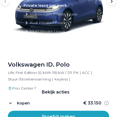
Private lease per merk
Volkswagen Private Lease
Audi Private Lease
SEAT Private Lease
Škoda Private Lease
Volkswagen ID. Polo
Private Lease acties
Life First Edition 52 kWh 155 kW / 211 PK | ACC |
Bekijk alle aanbiedingen
Stuur-/Stoelverwarming | Keyless |
Pon Center Barneveld
Bekijk acties
€ 33.150
Kopen
Proefrit maken