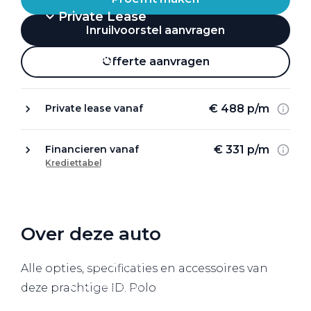
Private Lease
Inruilvoorstel aanvragen
Terug
Offerte aanvragen
€ 488 p/m
Private lease vanaf
Direct naar
Website Pon Center Zakelijk
€ 331 p/m
Financieren vanaf
Krediettabel
Zakelijke oplossingen
Lease aanbod
Leasevormen
Over deze auto
Berijdersinfo
Lease acties
Alle opties, specificaties en accessoires van
Lease a Bike
deze prachtige ID. Polo