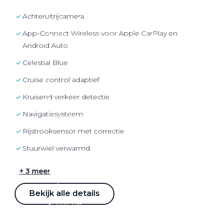
Over elektrisch rijden
achteruitrijcamera
Over elektrisch rijden
App-Connect Wireless voor Apple CarPlay en
Bijtelling en belastingvoordelen
Android Auto
Onderhoud en kosten
Celestial Blue
Shuttel laadoplossingen
cruise control adaptief
Duurzaamheid
kruisend verkeer detectie
Voordelen
navigatiesysteem
Veelgestelde vragen
rijstrooksensor met correctie
Aanbod elektrisch
stuurwiel verwarmd
Volkswagen
Audi
+ 3 meer
Škoda
Bekijk alle details
CUPRA
VW Bedrijfswagens