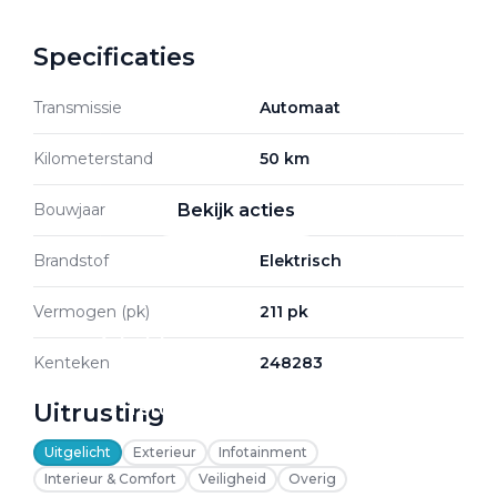
Specificaties
Zakelijke Lease acties
Transmissie
Automaat
Profiteer van zakelijk
voordeel
Kilometerstand
50 km
Bouwjaar
2026
Bekijk acties
Brandstof
Elektrisch
Vermogen (pk)
211 pk
Zakelijk
Kenteken
248283
Uitrusting
Terug
Uitgelicht
Exterieur
Infotainment
Interieur & Comfort
Veiligheid
Overig