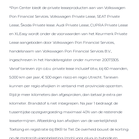
*Pon Center biedt de private leaseproducten aan van Volkswagen
Pon Financial Services. Volkswagen Private Lease, SEAT Private
Lease, Škoda Private lease. Audi Private Lease, CUPRA Private Lease
en XLEasy wordt onder de voorwaarden van het Keurmerk Private
Lease aangeboden door Volkswagen Pon Financial Services,
handelsnaam van Volkswagen Pon Financial Services B.V.,
ingeschreven in het Handelsregister onder nummer 20073305.
Vanaf tarieven zijn o.b.v. private lease inclusief btw, bij 60 maanden,
5.000 km per jaar, € 500 eigen risico en regio Utrecht. Tarieven
kunnen per regio afwijken in verband met provinciale opcenten.
Rijd je meer kilometers dan afgesproken, dan betaal je extra per
kilometer. Brandstof is niet inbegrepen. Na jaar 1 bedraagt de
tussentijdse opzegvergoeding maximaal 40% van de resterende
leasetermijnen. Afbeelding kan afwijken van de werkelijkheid.
Toetsing en registratie bij BKR te Tiel. De overheid bouwt de korting
op de motorrijtuigenbelasting (mrb) voor plug-in hybride en