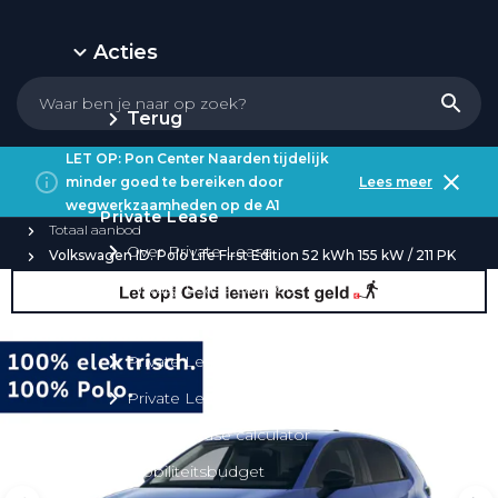
Acties
Terug
LET OP: Pon Center Naarden tijdelijk
minder goed te bereiken door
Lees meer
wegwerkzaamheden op de A1
Private Lease
Totaal aanbod
Over Private Lease
Volkswagen ID. Polo Life First Edition 52 kWh 155 kW / 211 PK
Private Lease aanbod
Private Lease acties
Private Lease elektrisch
Private Lease occasions
Private Lease calculator
Mobiliteitsbudget