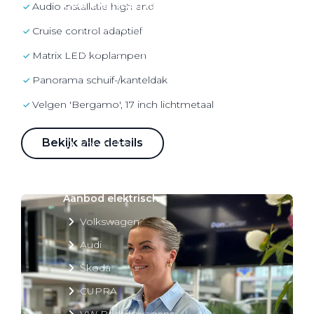
Over elektrisch rijden
audio installatie high end
Over elektrisch rijden
cruise control adaptief
Bijtelling en belastingvoordelen
matrix LED koplampen
Onderhoud en kosten
Panorama schuif-/kanteldak
Shuttel laadoplossingen
Velgen 'Bergamo', 17 inch lichtmetaal
Duurzaamheid
Bekijk alle details
Voordelen
Veelgestelde vragen
Aanbod elektrisch
Volkswagen
Audi
Škoda
CUPRA
VW Bedrijfswagens