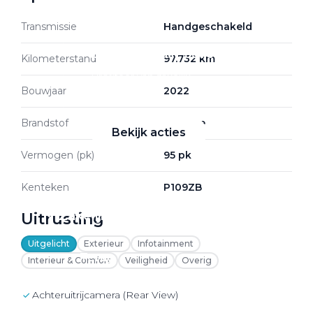
Transmissie
Handgeschakeld
Zakelijke Lease acties
Kilometerstand
97.732 km
Profiteer van zakelijk
Bouwjaar
2022
voordeel
Brandstof
Benzine
Bekijk acties
Vermogen (pk)
95 pk
Kenteken
P109ZB
Zakelijk
Uitrusting
Uitgelicht
Exterieur
Infotainment
Terug
Interieur & Comfort
Veiligheid
Overig
Achteruitrijcamera (Rear View)