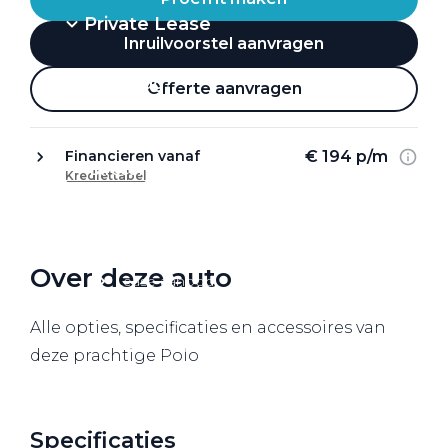
Private Lease
Inruilvoorstel aanvragen
Terug
Offerte aanvragen
€ 194 p/m
Financieren vanaf
Direct naar
Krediettabel
Website Pon Center Zakelijk
Zakelijke oplossingen
Over deze auto
Lease aanbod
Leasevormen
Alle opties, specificaties en accessoires van
Berijdersinfo
deze prachtige Polo
Lease acties
Lease a Bike
Specificaties