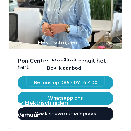
Alle elektrische auto's
Elektrisch rijden
Bekijk ons aanbod
Pon Center. Mobiliteit vanuit het
hart
Bekijk aanbod
Bel ons op 085 - 07 14 400
Whatsapp ons
Elektrisch rijden
Maak showroomafspraak
Verhuur
Vestigingen