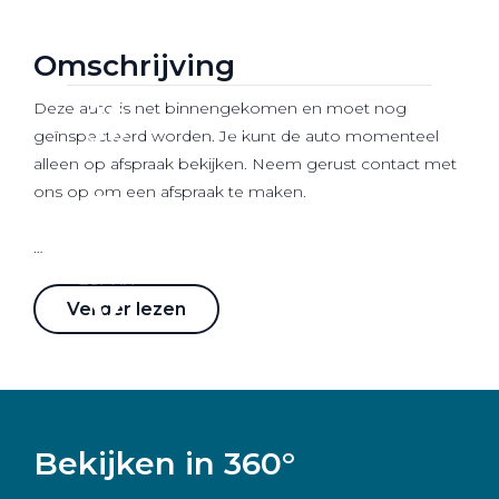
Werkplaatsafspraak
Omschrijving
Deze auto is net binnengekomen en moet nog
geïnspecteerd worden. Je kunt de auto momenteel
alleen op afspraak bekijken. Neem gerust contact met
ons op om een afspraak te maken.
Wij zijn Pon Center
Verder lezen
Pon Center is jouw
Volkswagen, Audi, SEAT, Škoda,
CUPRA en Volkswagen Bedrijfswagens
dealer in de
regio Midden-Nederland. Wij bieden jou een
totaalconcept als het gaat om mobiliteit. Wij zijn er
Bekijken in 360°
voor verkoop van nieuwe als gebruikte auto's maar
staan ook voor je klaar als het gaat om onderhoud,