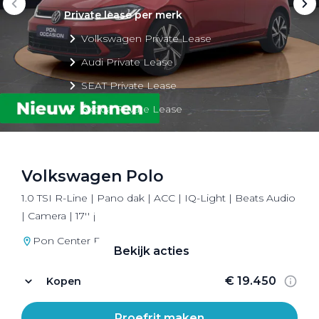
Private lease per merk
Volkswagen Private Lease
Audi Private Lease
SEAT Private Lease
Škoda Private Lease
Volkswagen Polo
Private Lease acties
1.0 TSI R-Line | Pano dak | ACC | IQ-Light | Beats Audio
Bekijk alle aanbiedingen
| Camera | 17'' |
Pon Center Barneveld
Bekijk acties
€ 19.450
Kopen
Proefrit maken