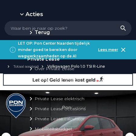
Acties
Terug
LET OP: Pon Center Naarden tijdelijk
minder goed te bereiken door
Lees meer
wegwerkzaamheden op de A1
Private Lease
Totaal aanbod
Volkswagen Polo 1.0 TSI R-Line
Over Private Lease
Private Lease aanbod
Private Lease acties
Private Lease elektrisch
Private Lease occasions
Private Lease calculator
Mobiliteitsbudget