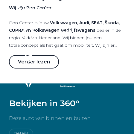
Wij zijn Pon Center
Werkplaatsafspraak
Pon Center is jouw
Volkswagen, Audi, SEAT, Škoda,
CUPRA en Volkswagen Bedrijfswagens
dealer in de
regio Midden-Nederland. Wij bieden jou een
totaalconcept als het gaat om mobiliteit. Wij zijn er
voor verkoop van nieuwe als gebruikte auto's maar
staan ook voor je klaar als het gaat om onderhoud,
Verder lezen
leaseproducten, financieringen, verhuur en schade.
Dagelijks zetten meer dan 750 medewerkers zich 100%
in om jou optimaal mobiel te houden, met plezier en
trots voor onze merken.
Bekijken in 360°
Deze auto van binnen en buiten
Details