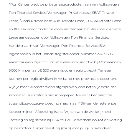
*Pon Center biedt de private leaseproducten aan van Volkswagen
Pon Financial Services. Volkswagen Private Lease, SEAT Private
Lease, Škoda Private lease. Audi Private Lease, CUPRA Private Lease
en XLEasy wordt onder de voorwaarden van het Keurmerk Private
Lease aangeboden door Volkswagen Pon Financial Services,
handelsnaam van Volkswagen Pon Financial Services B.V.,
ingeschreven in het Handelsregister onder nummer 20073305.
Vanaf tarieven zijn o.b.v. private lease inclusief btw, bij 60 maanden,
5.000 km per jaar, € 500 eigen risico en regio Utrecht. Tarieven
kunnen per regio afwijken in verband met provinciale opcenten.
Rijd je meer kilometers dan afgesproken, dan betaal je extra per
kilometer. Brandstof is niet inbegrepen. Na jaar 1 bedraagt de
tussentijdse opzegvergoeding maximaal 40% van de resterende
leasetermijnen. Afbeelding kan afwijken van de werkelijkheid.
Toetsing en registratie bij BKR te Tiel. De overheid bouwt de korting
op de motorrijtuigenbelasting (mrb) voor plug-in hybride en