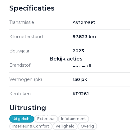
Specificaties
Transmissie
Automaat
Zakelijke Lease acties
Profiteer van zakelijk
Kilometerstand
97.823 km
voordeel
Bouwjaar
2023
Bekijk acties
Brandstof
Benzine
Vermogen (pk)
150 pk
Kenteken
KPJ26J
Zakelijk
Uitrusting
Terug
Uitgelicht
Exterieur
Infotainment
Interieur & Comfort
Veiligheid
Overig