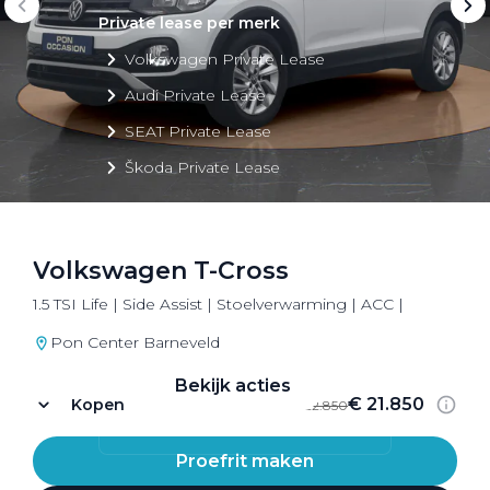
Private lease per merk
Volkswagen Private Lease
Audi Private Lease
SEAT Private Lease
Škoda Private Lease
Volkswagen T-Cross
Private Lease acties
1.5 TSI Life | Side Assist | Stoelverwarming | ACC |
Bekijk alle aanbiedingen
Pon Center Barneveld
Bekijk acties
€ 21.850
Kopen
€ 22.850
Proefrit maken