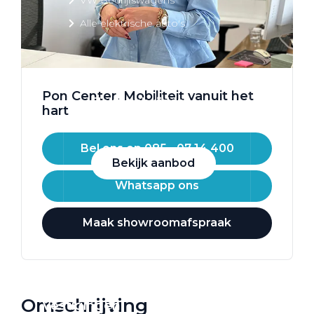
Alle elektrische auto's
Pon Center. Mobiliteit vanuit het
Elektrisch rijden
hart
Bekijk ons aanbod
Bel ons op 085 - 07 14 400
Bekijk aanbod
Whatsapp ons
Maak showroomafspraak
Elektrisch rijden
Verhuur
Omschrijving
Vestigingen