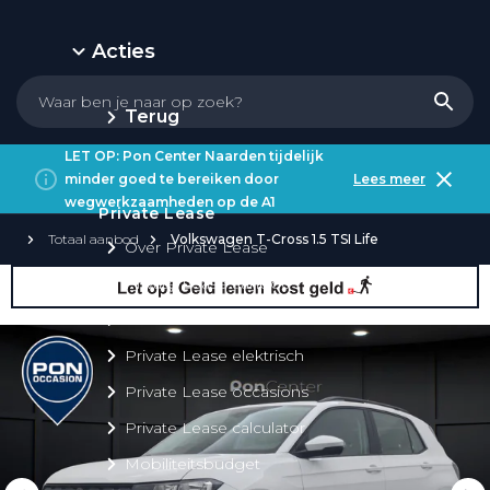
Acties
Terug
LET OP: Pon Center Naarden tijdelijk
minder goed te bereiken door
Lees meer
wegwerkzaamheden op de A1
Private Lease
Totaal aanbod
Volkswagen T-Cross 1.5 TSI Life
Over Private Lease
Private Lease aanbod
Private Lease acties
Private Lease elektrisch
Private Lease occasions
Private Lease calculator
Mobiliteitsbudget