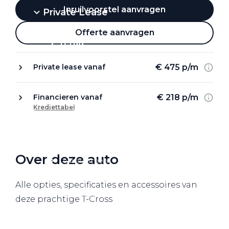
Inruilvoorstel aanvragen
Private Lease
Offerte aanvragen
Terug
€ 475 p/m
Private lease vanaf
Direct naar
€ 218 p/m
Financieren vanaf
Website Pon Center Zakelijk
Krediettabel
Zakelijke oplossingen
Lease aanbod
Over deze auto
Leasevormen
Berijdersinfo
Alle opties, specificaties en accessoires van
Lease acties
deze prachtige T-Cross
Lease a Bike