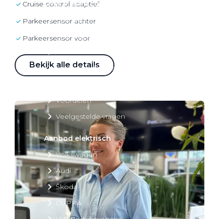
Over elektrisch rijden
cruise control adaptief
Over elektrisch rijden
parkeersensor achter
Bijtelling en belastingvoordelen
parkeersensor voor
Onderhoud en kosten
Bekijk alle details
Shuttel laadoplossingen
Duurzaamheid
Voordelen
Veelgestelde vragen
Aanbod elektrisch
Volkswagen
Audi
Škoda
CUPRA
VW Bedrijfswagens