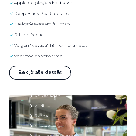
Over elektrisch rijden
Apple Carplay/Android Auto
Over elektrisch rijden
Deep Black Pearl metallic
Bijtelling en belastingvoordelen
navigatiesysteem full map
Onderhoud en kosten
R-Line Exterieur
Shuttel laadoplossingen
Velgen 'Nevada', 18 inch lichtmetaal
Duurzaamheid
voorstoelen verwarmd
Voordelen
Veelgestelde vragen
Bekijk alle details
Aanbod elektrisch
Volkswagen
Audi
Škoda
CUPRA
VW Bedrijfswagens