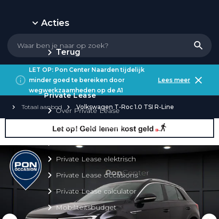
Acties
Terug
LET OP: Pon Center Naarden tijdelijk
minder goed te bereiken door
Lees meer
wegwerkzaamheden op de A1
Private Lease
Totaal aanbod
Volkswagen T-Roc 1.0 TSI R-Line
Over Private Lease
Private Lease aanbod
Private Lease acties
Private Lease elektrisch
Private Lease occasions
Private Lease calculator
Mobiliteitsbudget