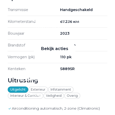
Transmissie
Handgeschakeld
Zakelijke Lease acties
Kilometerstand
67.236 km
Profiteer van zakelijk
Bouwjaar
2023
voordeel
Brandstof
Benzine
Bekijk acties
Vermogen (pk)
110 pk
Kenteken
S889SR
Zakelijk
Uitrusting
Uitgelicht
Exterieur
Infotainment
Terug
Interieur & Comfort
Veiligheid
Overig
Airconditioning automatisch, 2-zone (Climatronic)