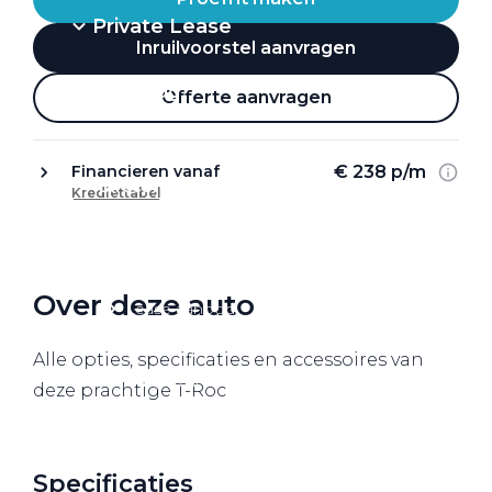
Private Lease
Inruilvoorstel aanvragen
Terug
Offerte aanvragen
€ 238 p/m
Financieren vanaf
Direct naar
Krediettabel
Website Pon Center Zakelijk
Zakelijke oplossingen
Over deze auto
Lease aanbod
Leasevormen
Alle opties, specificaties en accessoires van
Berijdersinfo
deze prachtige T-Roc
Lease acties
Lease a Bike
Specificaties