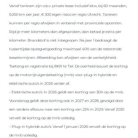
Vanaf tarieven zijn o.b.v. private lease inclusief btw, bij 60 maanden,
5.000 km per jaar, € 500 eigen risico en regio Utrecht. Tarieven
kunnen per regio afwijken in verband met provinciale opcenten.
Rijd je meer kilometers dan afgesproken, dan betaal je extra per
kilometer. Brandstof is niet inbegrepen. Na jaar 1 bedraagt de
tussentijdse opzegvergoeding maximaal 40% van de resterende
leasetermijnen. Afbeelding kan afwijken van de werkelijkheid.
Toetsing en registratie bij BKR te Tiel. De overheid bouwt de korting
op de motorrijtuigenbelasting (mrb) voor plug-in hybride en
elektrische auto’s in 2026 verder af.
- Elektrische auto’s: In 2026 geldt een korting van 30% op de mrb.
Vooralsnog geldt deze korting ook in 2027 en 2028, gevolgd door
een verdere afbouw naar een korting van 25% in 2029. Vanaf 2030
vervalt de korting op de mrb volledig.
- Plug-in hybride auto’s: Vanaf 1 januari 2026 vervalt de korting op
de mrb volledig.