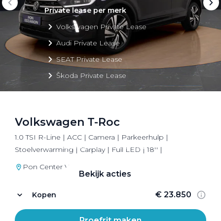
Private lease per merk
Volkswagen Private Lease
Audi Private Lease
SEAT Private Lease
Škoda Private Lease
Volkswagen T-Roc
Private Lease acties
1.0 TSI R-Line | ACC | Camera | Parkeerhulp |
Bekijk alle aanbiedingen
Stoelverwarming | Carplay | Full LED | 18'' |
Pon Center Volkswagen Utrecht
Bekijk acties
€ 23.850
Kopen
Proefrit maken