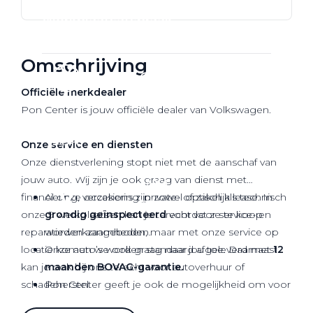
Werkplaatsafspraak
Omschrijving
Officiële
merkdealer
Pon Center is jouw officiële dealer van Volkswagen.
Onze service en diensten
Onze dienstverlening stopt niet met de aanschaf van
jouw auto. Wij zijn je ook graag van dienst met
financiering, verzekering, private- of zakelijk lease. In
Al onze occasions zijn zowel optisch als technisch
onze 9 werkplaatsen kan je terecht voor service- en
grondig geïnspecteerd
voordat ze te koop
reparatiewerkzaamheden, maar met onze service op
worden aangeboden.
locatie komen we ook graag naar jou toe. Daarnaast
Onze auto’s worden standaard afgeleverd met
12
kan je ook bij ons terecht voor autoverhuur of
maanden BOVAG-garantie.
schadeherstel.
Pon Center geeft je ook de mogelijkheid om voor
extra zekerheid te kiezen in de vorm van het Pon