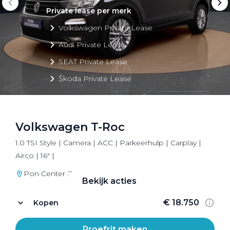
Private lease per merk
Volkswagen Private Lease
Audi Private Lease
SEAT Private Lease
Škoda Private Lease
Volkswagen T-Roc
Private Lease acties
1.0 TSI Style | Camera | ACC | Parkeerhulp | Carplay |
Bekijk alle aanbiedingen
Airco | 16" |
Pon Center Zeist
Bekijk acties
€ 18.750
Kopen
Proefrit maken