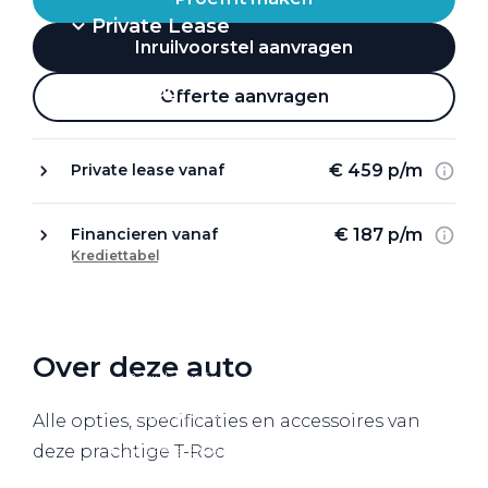
Private Lease
Inruilvoorstel aanvragen
Terug
Offerte aanvragen
€ 459 p/m
Private lease vanaf
Direct naar
Website Pon Center Zakelijk
€ 187 p/m
Financieren vanaf
Krediettabel
Zakelijke oplossingen
Lease aanbod
Leasevormen
Over deze auto
Berijdersinfo
Lease acties
Alle opties, specificaties en accessoires van
Lease a Bike
deze prachtige T-Roc