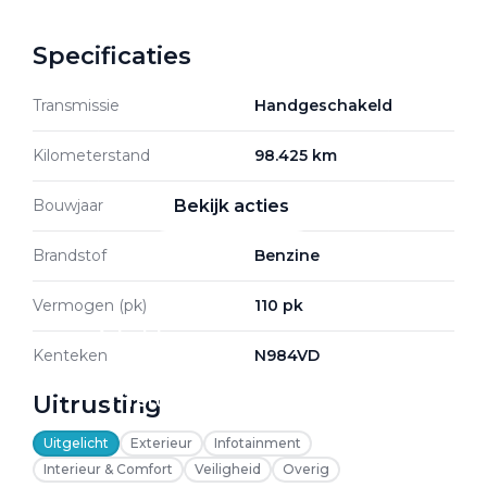
Specificaties
Zakelijke Lease acties
Transmissie
Handgeschakeld
Profiteer van zakelijk
voordeel
Kilometerstand
98.425 km
Bouwjaar
2022
Bekijk acties
Brandstof
Benzine
Vermogen (pk)
110 pk
Zakelijk
Kenteken
N984VD
Uitrusting
Terug
Uitgelicht
Exterieur
Infotainment
Interieur & Comfort
Veiligheid
Overig