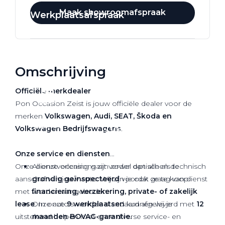
Maak showroomafspraak
Werkplaatsafspraak
Omschrijving
Officiële
merkdealer
Pon Occasion Zeist is jouw officiële dealer voor de
merken
Volkswagen, Audi, SEAT, Škoda en
Volkswagen Bedrijfswagens
.
Onze service en diensten
Onze dienstverlening gaat verder dan alleen de
Al onze occasions zijn zowel optisch als technisch
aanschaf van jouw auto. Wij zijn je ook graag van dienst
grondig geïnspecteerd
voordat ze te koop
met
financiering, verzekering, private- of zakelijk
worden aangeboden.
lease
Onze auto’s worden standaard afgeleverd met
. In onze
9 werkplaatsen
kunnen wij je
12
uitstekend helpen met onze diverse service- en
maanden BOVAG-garantie.