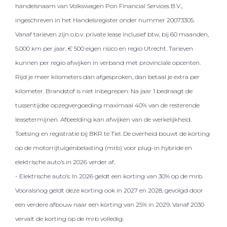
handelsnaam van Volkswagen Pon Financial Services B.V.,
ingeschreven in het Handelsregister onder nummer 20073305.
Vanaf tarieven zijn o.b.v. private lease inclusief btw, bij 60 maanden,
5.000 km per jaar, € 500 eigen risico en regio Utrecht. Tarieven
kunnen per regio afwijken in verband met provinciale opcenten.
Rijd je meer kilometers dan afgesproken, dan betaal je extra per
kilometer. Brandstof is niet inbegrepen. Na jaar 1 bedraagt de
tussentijdse opzegvergoeding maximaal 40% van de resterende
leasetermijnen. Afbeelding kan afwijken van de werkelijkheid.
Toetsing en registratie bij BKR te Tiel. De overheid bouwt de korting
op de motorrijtuigenbelasting (mrb) voor plug-in hybride en
elektrische auto’s in 2026 verder af.
- Elektrische auto’s: In 2026 geldt een korting van 30% op de mrb.
Vooralsnog geldt deze korting ook in 2027 en 2028, gevolgd door
een verdere afbouw naar een korting van 25% in 2029. Vanaf 2030
vervalt de korting op de mrb volledig.