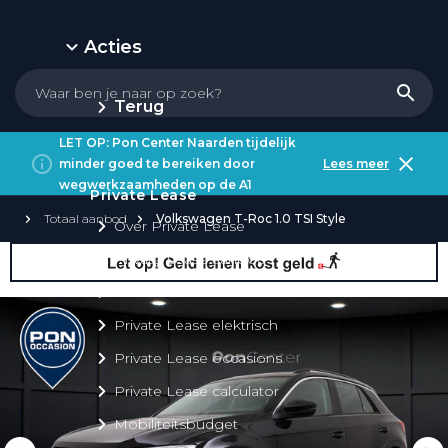
Acties
Terug
LET OP: Pon Center Naarden tijdelijk
minder goed te bereiken door
Lees meer
wegwerkzaamheden op de A1
Private Lease
Totaal aanbod
Volkswagen T-Roc 1.0 TSI Style
Over Private Lease
Private Lease aanbod
Private Lease acties
Private Lease elektrisch
Private Lease occasions
Private Lease calculator
Mobiliteitsbudget