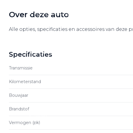
Over elektrisch rijden
Over deze auto
Over elektrisch rijden
Bijtelling en belastingvoordelen
Alle opties, specificaties en accessoires van deze 
Onderhoud en kosten
Shuttel laadoplossingen
Duurzaamheid
Specificaties
Voordelen
Transmissie
Veelgestelde vragen
Kilometerstand
Aanbod elektrisch
Bouwjaar
Volkswagen
Audi
Brandstof
Škoda
Vermogen (pk)
CUPRA