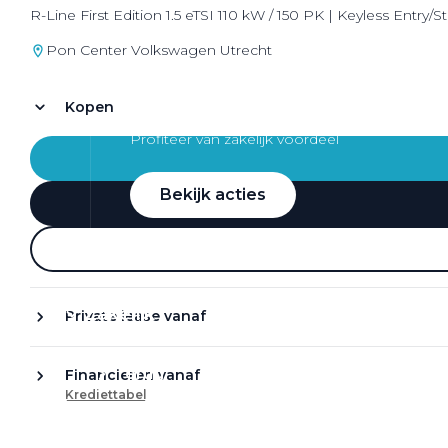
R-Line First Edition 1.5 eTSI 110 kW / 150 PK | Keyless Entry/
Pon Center Volkswagen Utrecht
Kopen
Zakelijke Lease acties
Profiteer van zakelijk voordeel
Bekijk acties
Zakelijk
Private lease vanaf
Terug
Financieren vanaf
Krediettabel