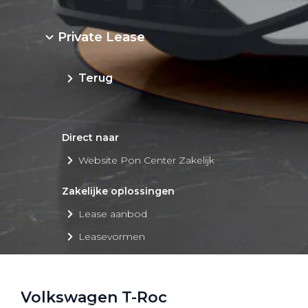
Private Lease
Terug
Direct naar
Website Pon Center Zakelijk
Zakelijke oplossingen
Lease aanbod
Leasevormen
Berijdersinfo
Lease acties
Volkswagen T-Roc
Lease a Bike