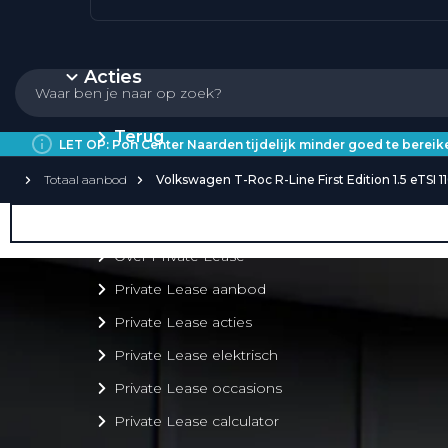
Acties
Terug
LET OP: Pon Center Naarden tijdelijk minder goed te bere
Totaal aanbod
Volkswagen T-Roc R-Line First Edition 1.5 eTSI 1
Private Lease
Over Private Lease
Private Lease aanbod
Private Lease acties
Private Lease elektrisch
Private Lease occasions
Private Lease calculator