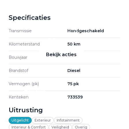
Specificaties
Zakelijke Lease acties
Transmissie
Handgeschakeld
Profiteer van zakelijk
voordeel
Kilometerstand
50 km
Bekijk acties
Bouwjaar
2026
Brandstof
Diesel
Vermogen (pk)
75 pk
Zakelijk
Kenteken
733539
Terug
Uitrusting
Uitgelicht
Exterieur
Infotainment
Interieur & Comfort
Veiligheid
Overig