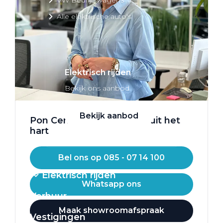
Alle elektrische auto's
Elektrisch rijden
Bekijk ons aanbod
Bekijk aanbod
Pon Center. Mobiliteit vanuit het
hart
Bel ons op 085 - 07 14 100
Elektrisch rijden
Whatsapp ons
Verhuur
Maak showroomafspraak
Vestigingen