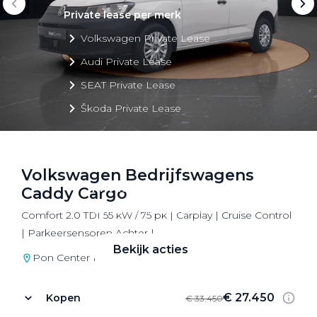
Private lease per merk
Volkswagen Private Lease
Audi Private Lease
SEAT Private Lease
Škoda Private Lease
Volkswagen Bedrijfswagens
Private Lease acties
Caddy Cargo
Bekijk alle aanbiedingen
Comfort 2.0 TDI 55 kW / 75 pk | Carplay | Cruise Control
| Parkeersensoren Achter |
Bekijk acties
Pon Center Naarden
€ 27.450
Kopen
€ 33.450