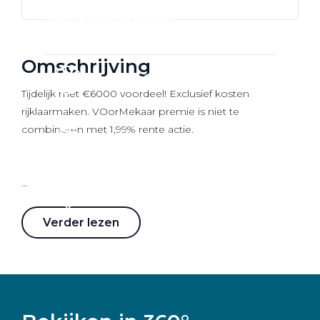
Werkplaatsafspraak
Omschrijving
Tijdelijk met €6000 voordeel! Exclusief kosten
rijklaarmaken. VOorMekaar premie is niet te
combineren met 1,99% rente actie.
Wij zijn Pon Center
Verder lezen
Pon Center is jouw
Volkswagen, Audi, SEAT, Škoda,
CUPRA en Volkswagen Bedrijfswagens
dealer in de
regio Midden-Nederland. Wij bieden jou een
totaalconcept als het gaat om mobiliteit. Wij zijn er
voor verkoop van nieuwe als gebruikte auto's maar