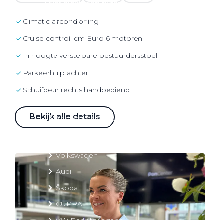
Over elektrisch rijden
Over elektrisch rijden
Climatic aircondioning
Bijtelling en belastingvoordelen
Cruise control icm Euro 6 motoren
Onderhoud en kosten
In hoogte verstelbare bestuurdersstoel
Shuttel laadoplossingen
Parkeerhulp achter
Duurzaamheid
schuifdeur rechts handbediend
Voordelen
Bekijk alle details
Veelgestelde vragen
Aanbod elektrisch
Volkswagen
Audi
Škoda
CUPRA
VW Bedrijfswagens