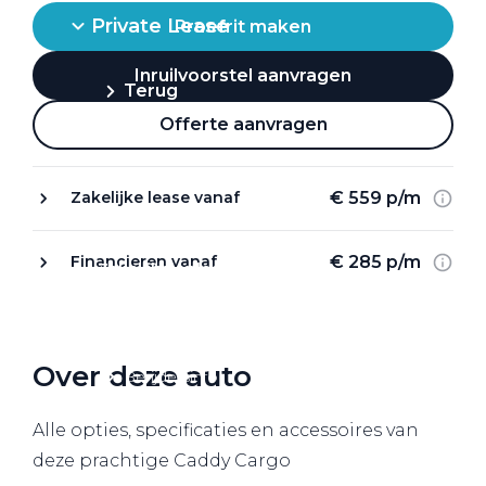
Private Lease
Proefrit maken
Inruilvoorstel aanvragen
Terug
Offerte aanvragen
Direct naar
€ 559 p/m
Zakelijke lease vanaf
Website Pon Center Zakelijk
€ 285 p/m
Financieren vanaf
Zakelijke oplossingen
Lease aanbod
Leasevormen
Over deze auto
Berijdersinfo
Lease acties
Alle opties, specificaties en accessoires van
Lease a Bike
deze prachtige Caddy Cargo