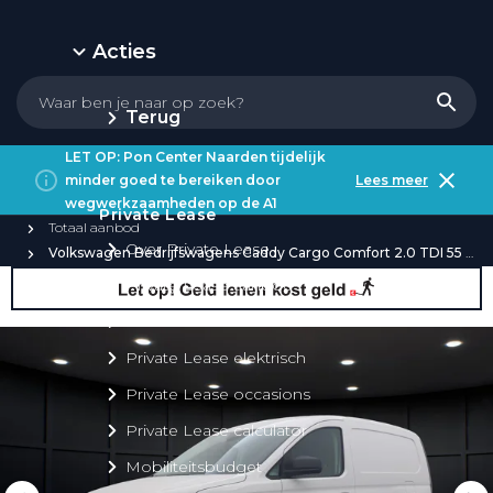
Acties
Terug
LET OP: Pon Center Naarden tijdelijk
minder goed te bereiken door
Lees meer
wegwerkzaamheden op de A1
Private Lease
Totaal aanbod
Over Private Lease
Volkswagen Bedrijfswagens Caddy Cargo Comfort 2.0 TDI 55 kW / 75 pk
Private Lease aanbod
Private Lease acties
Private Lease elektrisch
Private Lease occasions
Private Lease calculator
Mobiliteitsbudget