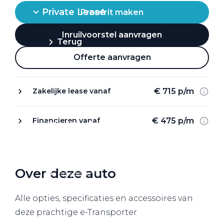
Private Lease
Proefrit maken
Inruilvoorstel aanvragen
Terug
Offerte aanvragen
Direct naar
€ 715 p/m
Zakelijke lease vanaf
Website Pon Center Zakelijk
€ 475 p/m
Financieren vanaf
Zakelijke oplossingen
Lease aanbod
Leasevormen
Over deze auto
Berijdersinfo
Lease acties
Alle opties, specificaties en accessoires van
Lease a Bike
deze prachtige e-Transporter