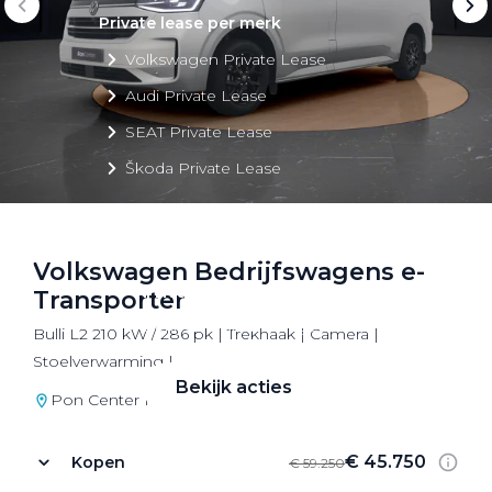
Private lease per merk
Volkswagen Private Lease
Audi Private Lease
SEAT Private Lease
Škoda Private Lease
Volkswagen Bedrijfswagens e-
Private Lease acties
Transporter
Bekijk alle aanbiedingen
Bulli L2 210 kW / 286 pk | Trekhaak | Camera |
Stoelverwarming |
Bekijk acties
Pon Center Naarden
€ 45.750
Kopen
€ 59.250