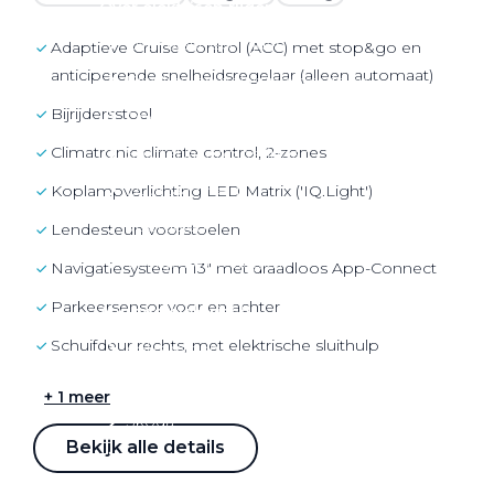
Over elektrisch rijden
Over elektrisch rijden
Adaptieve Cruise Control (ACC) met stop&go en
anticiperende snelheidsregelaar (alleen automaat)
Bijtelling en belastingvoordelen
Bijrijdersstoel
Onderhoud en kosten
Climatronic climate control, 2-zones
Shuttel laadoplossingen
Duurzaamheid
Koplampverlichting LED Matrix ('IQ.Light')
Voordelen
Lendesteun voorstoelen
Veelgestelde vragen
Navigatiesysteem 13" met draadloos App-Connect
parkeersensor voor en achter
Aanbod elektrisch
Schuifdeur rechts, met elektrische sluithulp
Volkswagen
Audi
+ 1 meer
Škoda
Bekijk alle details
CUPRA
VW Bedrijfswagens