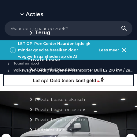
Acties
Terug
LET OP: Pon Center Naarden tijdelijk
minder goed te bereiken door
Lees meer
wegwerkzaamheden op de A1
Private Lease
Totaal aanbod
Over Private Lease
Volkswagen Bedrijfswagens e-Transporter Bulli L2 210 kW / 286 pk
Private Lease aanbod
Private Lease acties
Private Lease elektrisch
Private Lease occasions
Private Lease calculator
Mobiliteitsbudget