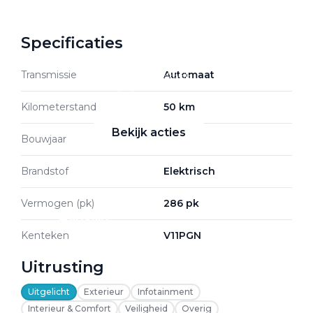
Specificaties
Zakelijke Lease acties
Transmissie
Automaat
Profiteer van zakelijk
voordeel
Kilometerstand
50 km
Bekijk acties
Bouwjaar
2026
Brandstof
Elektrisch
Vermogen (pk)
286 pk
Zakelijk
Kenteken
V11PGN
Terug
Uitrusting
Uitgelicht
Exterieur
Infotainment
Interieur & Comfort
Veiligheid
Overig