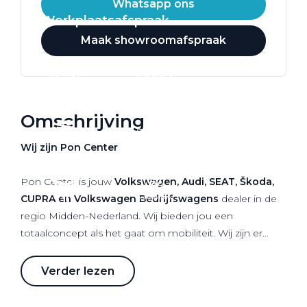
Whatsapp ons
Werkplaatsafspraak
Maak showroomafspraak
Omschrijving
Wij zijn Pon Center
Pon Center is jouw
Volkswagen, Audi, SEAT, Škoda,
CUPRA en Volkswagen Bedrijfswagens
dealer in de
regio Midden-Nederland. Wij bieden jou een
totaalconcept als het gaat om mobiliteit. Wij zijn er
voor verkoop van nieuwe als gebruikte auto's maar
staan ook voor je klaar als het gaat om onderhoud,
Verder lezen
leaseproducten, financieringen, verhuur en schade.
Dagelijks zetten meer dan 750 medewerkers zich 100%