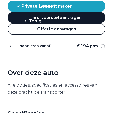
Private Lease
Proefrit maken
Inruilvoorstel aanvragen
Terug
Offerte aanvragen
Direct naar
€ 194 p/m
Financieren vanaf
Website Pon Center Zakelijk
Zakelijke oplossingen
Over deze auto
Lease aanbod
Leasevormen
Alle opties, specificaties en accessoires van
Berijdersinfo
deze prachtige Transporter
Lease acties
Lease a Bike