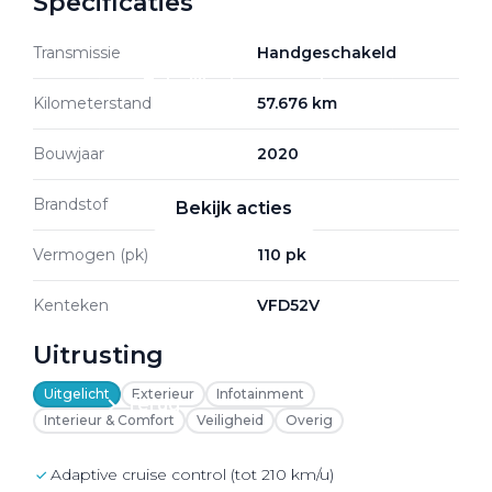
Specificaties
Transmissie
Handgeschakeld
Zakelijke Lease acties
Kilometerstand
57.676 km
Profiteer van zakelijk
voordeel
Bouwjaar
2020
Brandstof
Diesel
Bekijk acties
Vermogen (pk)
110 pk
Kenteken
VFD52V
Zakelijk
Uitrusting
Uitgelicht
Exterieur
Infotainment
Terug
Interieur & Comfort
Veiligheid
Overig
Adaptive cruise control (tot 210 km/u)