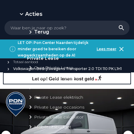
Acties
Terug
LET OP: Pon Center Naarden tijdelijk
minder goed te bereiken door
Lees meer
wegwerkzaamheden op de A1
Private Lease
Totaal aanbod
Over Private Lease
Volkswagen Bedrijfswagens Transporter 2.0 TDI 110 PK L1H1
Private Lease aanbod
Private Lease acties
Private Lease elektrisch
Private Lease occasions
Private Lease calculator
Mobiliteitsbudget