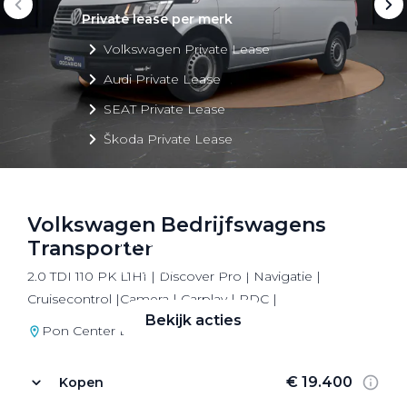
Private lease per merk
Volkswagen Private Lease
Audi Private Lease
SEAT Private Lease
Škoda Private Lease
Volkswagen Bedrijfswagens
Private Lease acties
Transporter
Bekijk alle aanbiedingen
2.0 TDI 110 PK L1H1 | Discover Pro | Navigatie |
Cruisecontrol |Camera | Carplay | PDC |
Bekijk acties
Pon Center Barneveld
€ 19.400
Kopen