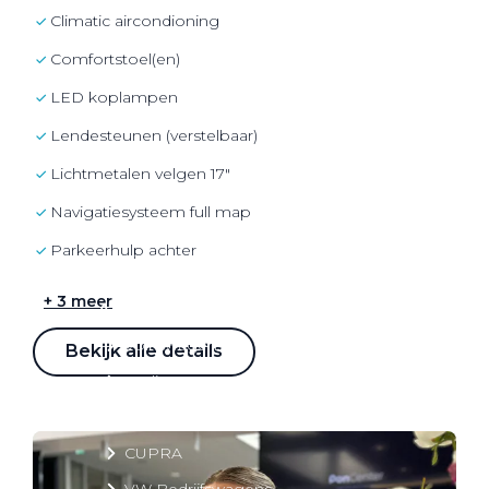
Over elektrisch rijden
Climatic aircondioning
Over elektrisch rijden
comfortstoel(en)
Bijtelling en belastingvoordelen
LED koplampen
Onderhoud en kosten
lendesteunen (verstelbaar)
Shuttel laadoplossingen
lichtmetalen velgen 17"
Duurzaamheid
navigatiesysteem full map
Voordelen
Parkeerhulp achter
Veelgestelde vragen
+ 3 meer
Aanbod elektrisch
Volkswagen
Bekijk alle details
Audi
Škoda
CUPRA
VW Bedrijfswagens