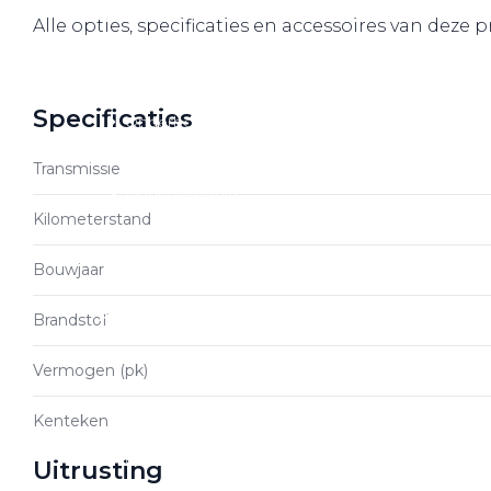
Over elektrisch rijden
Alle opties, specificaties en accessoires van deze 
Over elektrisch rijden
Bijtelling en belastingvoordelen
Specificaties
Onderhoud en kosten
Shuttel laadoplossingen
Transmissie
Duurzaamheid
Kilometerstand
Voordelen
Veelgestelde vragen
Bouwjaar
Aanbod elektrisch
Brandstof
Volkswagen
Vermogen (pk)
Audi
Kenteken
Škoda
CUPRA
Uitrusting