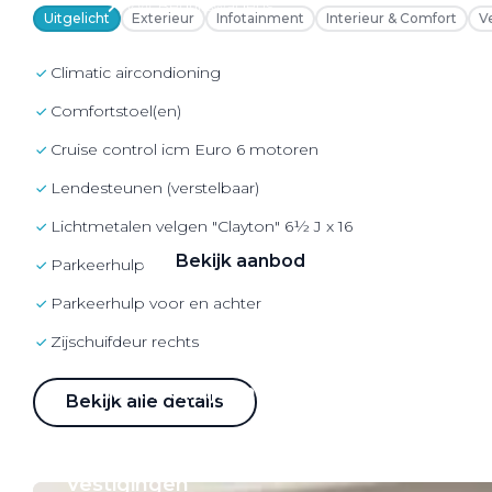
VW Bedrijfswagens
Uitgelicht
Exterieur
Infotainment
Interieur & Comfort
V
Alle elektrische auto's
Climatic aircondioning
comfortstoel(en)
Cruise control icm Euro 6 motoren
Elektrisch rijden
lendesteunen (verstelbaar)
Bekijk ons aanbod
Lichtmetalen velgen "Clayton" 6½ J x 16
Bekijk aanbod
Parkeerhulp achter
Parkeerhulp voor en achter
zijschuifdeur rechts
Elektrisch rijden
Bekijk alle details
Verhuur
Vestigingen