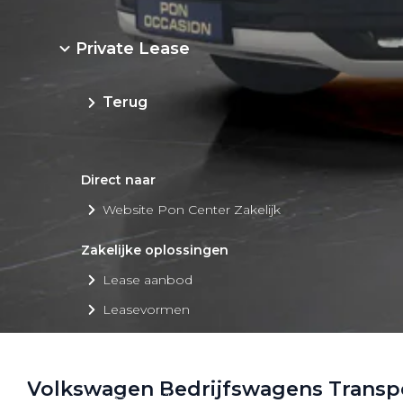
Private Lease
Terug
Direct naar
Website Pon Center Zakelijk
Zakelijke oplossingen
Lease aanbod
Leasevormen
Berijdersinfo
Lease acties
Volkswagen Bedrijfswagens Transp
Lease a Bike