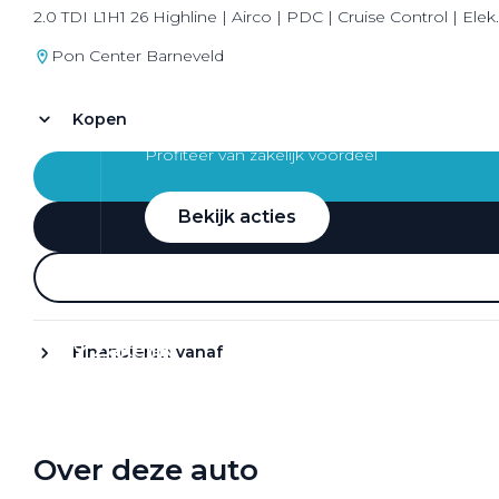
2.0 TDI L1H1 26 Highline | Airco | PDC | Cruise Control | Elek
Pon Center Barneveld
Kopen
Zakelijke Lease acties
Profiteer van zakelijk voordeel
Bekijk acties
Zakelijk
Financieren vanaf
Terug
Over deze auto