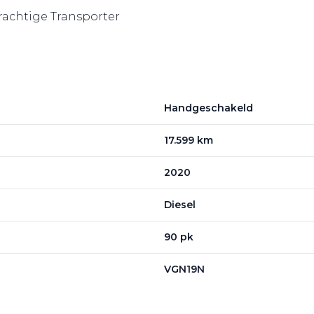
prachtige Transporter
Handgeschakeld
17.599 km
2020
Diesel
90 pk
VGN19N