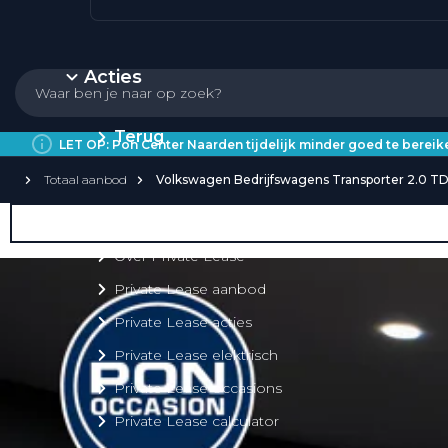
Acties
Terug
LET OP: Pon Center Naarden tijdelijk minder goed te bere
Totaal aanbod
Volkswagen Bedrijfswagens Transporter 2.0 TDI
Private Lease
Over Private Lease
Private Lease aanbod
Private Lease acties
Private Lease elektrisch
Private Lease occasions
Private Lease calculator