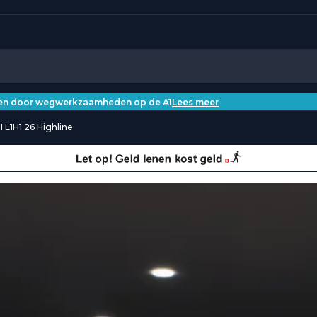
iken door wegwerkzaamheden op de A1
Lees meer
 L1H1 26 Highline