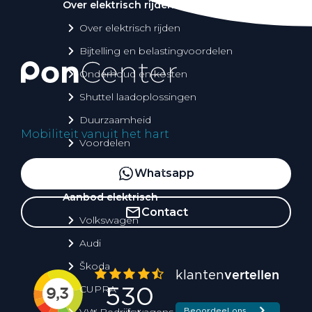
Over elektrisch rijden
Over elektrisch rijden
Bijtelling en belastingvoordelen
Onderhoud en kosten
Shuttel laadoplossingen
Duurzaamheid
Mobiliteit vanuit het hart
Voordelen
Veelgestelde vragen
Whatsapp
Aanbod elektrisch
Contact
Volkswagen
Audi
Škoda
CUPRA
VW Bedrijfswagens