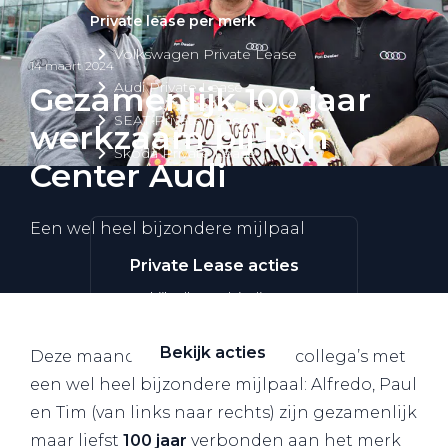
Private lease per merk
Volkswagen Private Lease
14 maart 2024
Audi Private Lease
Gezamenlijk 100 jaar
SEAT Private Lease
werkzaam bij Pon
Škoda Private Lease
Center Audi
Een wel heel bijzondere mijlpaal
Private Lease acties
Bekijk alle aanbiedingen
Bekijk acties
Deze maand feliciteren wij drie collega’s met
een wel heel bijzondere mijlpaal: Alfredo, Paul
en Tim (van links naar rechts) zijn gezamenlijk
maar liefst
100 jaar
verbonden aan het merk