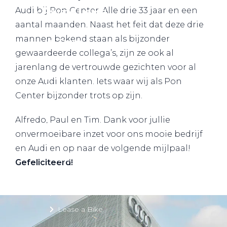
Audi bij Pon Center. Alle drie 33 jaar en een
Private Lease
aantal maanden. Naast het feit dat deze drie
mannen bekend staan als bijzonder
Terug
gewaardeerde collega’s, zijn ze ook al
jarenlang de vertrouwde gezichten voor al
onze Audi klanten. Iets waar wij als Pon
Direct naar
Center bijzonder trots op zijn.
Website Pon Center Zakelijk
Alfredo, Paul en Tim. Dank voor jullie
Zakelijke oplossingen
onvermoeibare inzet voor ons mooie bedrijf
Lease aanbod
en Audi en op naar de volgende mijlpaal!
Leasevormen
Gefeliciteerd!
Berijdersinfo
Lease acties
Lease a Bike