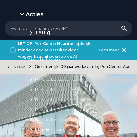
Acties
Terug
LET OP: Pon Center Naarden tijdelijk
minder goed te bereiken door
Lees meer
wegwerkzaamheden op de A1
Private Lease
Nieuws
Gezamenlijk 100 jaar werkzaam bij Pon Center Audi
Over Private Lease
Private Lease aanbod
Private Lease acties
Private Lease elektrisch
Private Lease occasions
Private Lease calculator
Mobiliteitsbudget