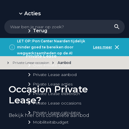
Acties
Terug
LET OP: Pon Center Naarden tijdelijk
minder goed te bereiken door
Lees meer
wegwerkzaamheden op de A1
Private Lease
Private Lease occasion
Aanbod
Over Private Lease
Private Lease aanbod
Private Lease acties
Occasion Private
Private Lease elektrisch
Lease?
Private Lease occasions
Private Lease calculator
Bekijk hier ons complete aanbod
Mobiliteitsbudget