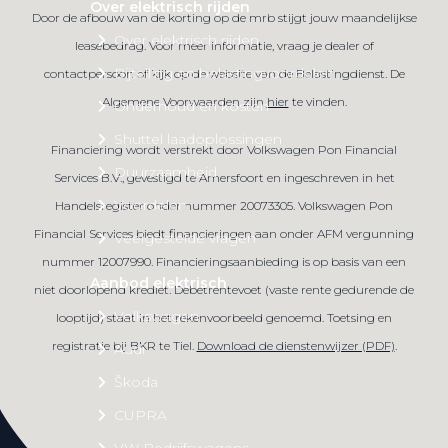
Over elektrisch rijden
Door de afbouw van de korting op de mrb stijgt jouw maandelijkse
Over elektrisch rijden
leasebedrag. Voor meer informatie, vraag je dealer of
Bijtelling en belastingvoordelen
contactpersoon of kijk op de website van de Belastingdienst. De
Algemene Voorwaarden zijn
hier
te vinden.
Onderhoud en kosten
Shuttel laadoplossingen
Financiering wordt verstrekt door Volkswagen Pon Financial
Duurzaamheid
Services B.V., gevestigd te Amersfoort en ingeschreven in het
Voordelen
Handelsregister onder nummer 20073305. Volkswagen Pon
Financial Services biedt financieringen aan onder AFM vergunning
Veelgestelde vragen
nummer 12007990. Financieringsaanbieding is op basis van een
Aanbod elektrisch
niet doorlopend krediet. Debetrentevoet (vaste rente gedurende de
Volkswagen
looptijd) staat in het rekenvoorbeeld genoemd. Toetsing en
registratie bij BKR te Tiel.
Download de dienstenwijzer (PDF)
.
Audi
Škoda
CUPRA
VW Bedrijfswagens