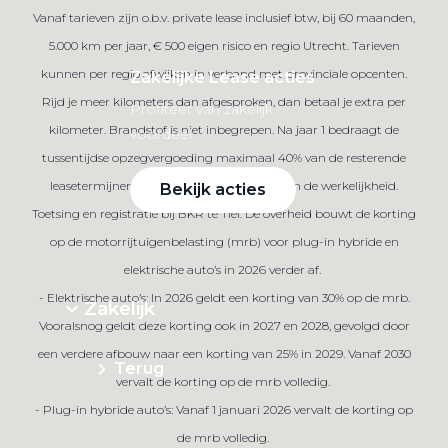
Vanaf tarieven zijn o.b.v. private lease inclusief btw, bij 60 maanden,
5.000 km per jaar, € 500 eigen risico en regio Utrecht. Tarieven
kunnen per regio afwijken in verband met provinciale opcenten.
Zakelijke Lease acties
Rijd je meer kilometers dan afgesproken, dan betaal je extra per
Profiteer van zakelijk
kilometer. Brandstof is niet inbegrepen. Na jaar 1 bedraagt de
voordeel
tussentijdse opzegvergoeding maximaal 40% van de resterende
leasetermijnen. Afbeelding kan afwijken van de werkelijkheid.
Bekijk acties
Toetsing en registratie bij BKR te Tiel. De overheid bouwt de korting
op de motorrijtuigenbelasting (mrb) voor plug-in hybride en
elektrische auto’s in 2026 verder af.
- Elektrische auto’s: In 2026 geldt een korting van 30% op de mrb.
Zakelijk
Vooralsnog geldt deze korting ook in 2027 en 2028, gevolgd door
een verdere afbouw naar een korting van 25% in 2029. Vanaf 2030
Terug
vervalt de korting op de mrb volledig.
- Plug-in hybride auto’s: Vanaf 1 januari 2026 vervalt de korting op
de mrb volledig.