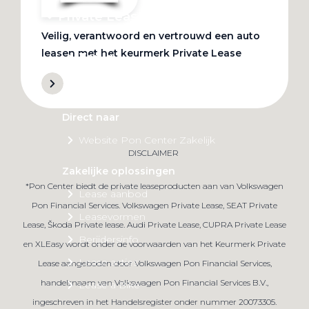
Private Lease
Veilig, verantwoord en vertrouwd een auto
leasen met het keurmerk Private Lease
Terug
Direct naar
Website Pon Center Zakelijk
DISCLAIMER
Zakelijke oplossingen
*Pon Center biedt de private leaseproducten aan van Volkswagen
Lease aanbod
Pon Financial Services. Volkswagen Private Lease, SEAT Private
Leasevormen
Lease, Škoda Private lease. Audi Private Lease, CUPRA Private Lease
Berijdersinfo
en XLEasy wordt onder de voorwaarden van het Keurmerk Private
Lease acties
Lease aangeboden door Volkswagen Pon Financial Services,
handelsnaam van Volkswagen Pon Financial Services B.V.,
Lease a Bike
ingeschreven in het Handelsregister onder nummer 20073305.