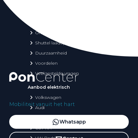
Over elektrisch rijden
Over elektrisch rijden
Bijtelling en belastingvoordelen
Onderhoud en kosten
Shuttel laadoplossingen
Duurzaamheid
Voordelen
Veelgestelde vragen
Aanbod elektrisch
Volkswagen
Mobiliteit vanuit het hart
Audi
Škoda
Whatsapp
CUPRA
VW Bedrijfswagens