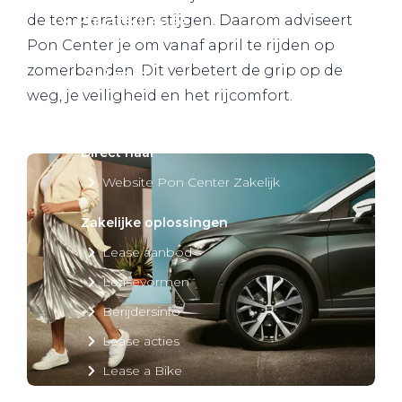
Private Lease
de temperaturen stijgen. Daarom adviseert
Pon Center je om vanaf april te rijden op
zomerbanden. Dit verbetert de grip op de
Terug
weg, je veiligheid en het rijcomfort.
Direct naar
Website Pon Center Zakelijk
Zakelijke oplossingen
Lease aanbod
Leasevormen
Berijdersinfo
Lease acties
Lease a Bike