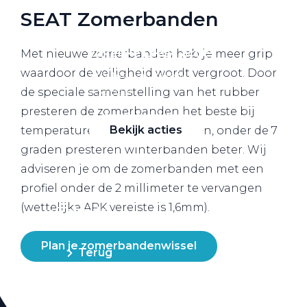
SEAT Zomerbanden
Zakelijke Lease acties
Met nieuwe zomerbanden heb je meer grip
waardoor de veiligheid wordt vergroot. Door
Profiteer van zakelijk
de speciale samenstelling van het rubber
voordeel
presteren de zomerbanden het beste bij
Bekijk acties
temperaturen boven de 7 graden, onder de 7
graden presteren winterbanden beter. Wij
adviseren je om de zomerbanden met een
profiel onder de 2 millimeter te vervangen
(wettelijke APK vereiste is 1,6mm).
Zakelijk
Plan je zomerbandenwissel
Terug