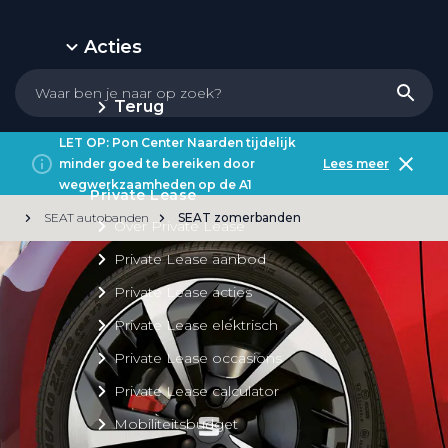
Acties
Terug
LET OP: Pon Center Naarden tijdelijk
minder goed te bereiken door
Lees meer
wegwerkzaamheden op de A1
Private Lease
SEAT autobanden
SEAT zomerbanden
Over Private Lease
Private Lease aanbod
Private Lease acties
Private Lease elektrisch
Private Lease occasions
Private Lease calculator
Mobiliteitsbudget