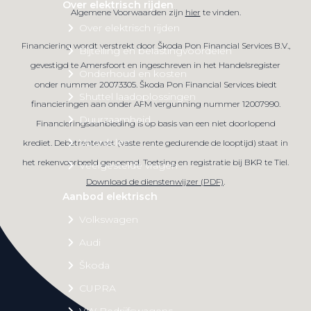
Over elektrisch rijden
Algemene Voorwaarden zijn
hier
te vinden.
Over elektrisch rijden
Financiering wordt verstrekt door Škoda Pon Financial Services B.V.,
Bijtelling en belastingvoordelen
gevestigd te Amersfoort en ingeschreven in het Handelsregister
Onderhoud en kosten
onder nummer 20073305. Škoda Pon Financial Services biedt
Shuttel laadoplossingen
financieringen aan onder AFM vergunning nummer 12007990.
Duurzaamheid
Financieringsaanbieding is op basis van een niet doorlopend
Voordelen
krediet. Debetrentevoet (vaste rente gedurende de looptijd) staat in
het rekenvoorbeeld genoemd. Toetsing en registratie bij BKR te Tiel.
Veelgestelde vragen
Download de dienstenwijzer (PDF)
.
Aanbod elektrisch
Volkswagen
Audi
Škoda
CUPRA
VW Bedrijfswagens