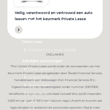
Private Lease
Veilig, verantwoord en vertrouwd een auto
leasen met het keurmerk Private Lease
Terug
Direct naar
Website Pon Center Zakelijk
DISCLAIMER
Zakelijke oplossingen
*Pon Center Private Lease wordt onder de voorwaarden van het
Lease aanbod
Keurmerk Private Lease aangeboden door Škoda Financial Services,
Leasevormen
handelsnaam van Volkswagen Pon Financial Services B.V.,
Berijdersinfo
ingeschreven in het Handelsregister onder nummer 20073305.
Lease acties
Vanaftarieven zijn o.b.v. private lease inclusief btw, bij 60 maanden,
5.000 km per jaar, € 500 eigen risico en regio Utrecht en kunnen per
Lease a Bike
regio afwijken in verband met provinciale opcenten. Rijd je meer