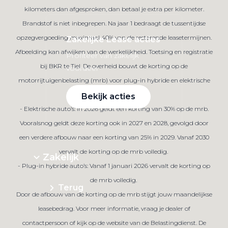
kilometers dan afgesproken, dan betaal je extra per kilometer.
Brandstof is niet inbegrepen. Na jaar 1 bedraagt de tussentijdse
opzegvergoeding maximaal 40% van de resterende leasetermijnen.
Zakelijke Lease acties
Afbeelding kan afwijken van de werkelijkheid. Toetsing en registratie
Profiteer van zakelijk
bij BKR te Tiel. De overheid bouwt de korting op de
voordeel
motorrijtuigenbelasting (mrb) voor plug-in hybride en elektrische
auto’s in 2026 verder af.
Bekijk acties
- Elektrische auto’s: In 2026 geldt een korting van 30% op de mrb.
Vooralsnog geldt deze korting ook in 2027 en 2028, gevolgd door
een verdere afbouw naar een korting van 25% in 2029. Vanaf 2030
vervalt de korting op de mrb volledig.
Zakelijk
- Plug-in hybride auto’s: Vanaf 1 januari 2026 vervalt de korting op
de mrb volledig.
Terug
Door de afbouw van de korting op de mrb stijgt jouw maandelijkse
leasebedrag. Voor meer informatie, vraag je dealer of
contactpersoon of kijk op de website van de Belastingdienst. De