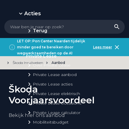
Acties
Terug
LET OP: Pon Center Naarden tijdelijk
minder goed te bereiken door
Lees meer
wegwerkzaamheden op de A1
Private Lease
Škoda Inruilweken
Aanbod
Over Private Lease
Private Lease aanbod
Private Lease acties
Škoda
Private Lease elektrisch
Voorjaarsvoordeel
Private Lease occasions
Private Lease calculator
Bekijk hier ons aanbod
Mobiliteitsbudget