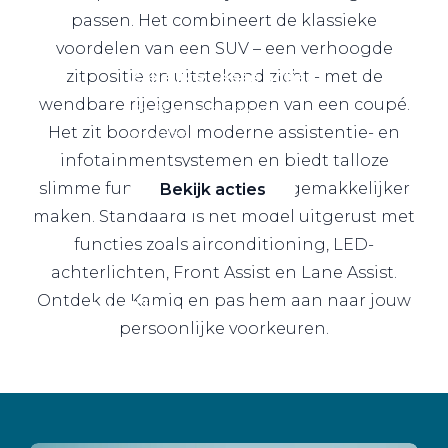
passen. Het combineert de klassieke
voordelen van een SUV – een verhoogde
zitpositie en uitstekend zicht - met de
Zakelijke Lease acties
wendbare rijeigenschappen van een coupé.
Profiteer van zakelijk
Het zit boordevol moderne assistentie- en
voordeel
infotainmentsystemen en biedt talloze
slimme functies die het leven gemakkelijker
Bekijk acties
maken. Standaard is het model uitgerust met
functies zoals airconditioning, LED-
achterlichten, Front Assist en Lane Assist.
Ontdek de Kamiq en pas hem aan naar jouw
Zakelijk
persoonlijke voorkeuren.
Terug