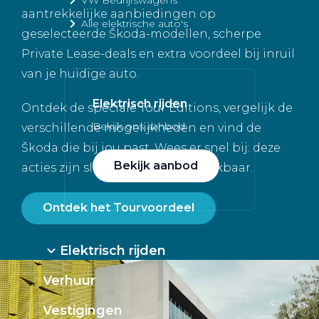
aantrekkelijke aanbiedingen op
Alle elektrische auto's
geselecteerde Škoda-modellen, scherpe
Private Lease-deals en extra voordeel bij inruil
van je huidige auto.
Elektrisch rijden
Ontdek de speciale Tour Editions, vergelijk de
Bekijk ons aanbod
verschillende mogelijkheden en vind de
Škoda die bij jou past. Wees er snel bij: deze
Bekijk aanbod
acties zijn slechts tijdelijk beschikbaar.
Ontdek het Tourvoordeel
Elektrisch rijden
Verhuur
Vestigingen