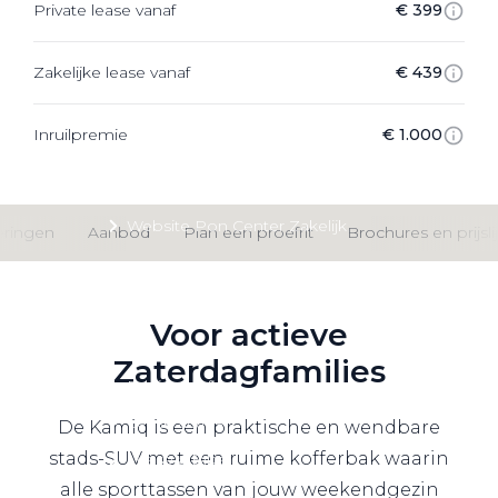
Private lease vanaf
€ 399
Private Lease
Zakelijke lease vanaf
€ 439
Terug
Inruilpremie
€ 1.000
Direct naar
Website Pon Center Zakelijk
eringen
Aanbod
Plan een proefrit
Brochures en prijsli
Zakelijke oplossingen
Lease aanbod
Voor actieve
Leasevormen
Zaterdagfamilies
Berijdersinfo
Lease acties
De Kamiq is een praktische en wendbare
stads-SUV met een ruime kofferbak waarin
Lease a Bike
alle sporttassen van jouw weekendgezin