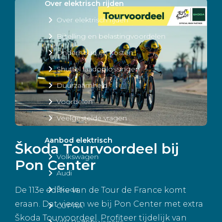
Over elektrisch rijden
Over elektrisch rijden
Bijtelling en belastingvoordelen
Onderhoud en kosten
Shuttel laadoplossingen
Duurzaamheid
Voordelen
Veelgestelde vragen
Aanbod elektrisch
Škoda Tourvoordeel bij
Volkswagen
Pon Center
Audi
Škoda
De 113e editie van de Tour de France komt
eraan. Dat vieren we bij Pon Center met extra
CUPRA
Škoda Tourvoordeel. Profiteer tijdelijk van
VW Bedrijfswagens