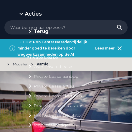
Acties
Terug
LET OP: Pon Center Naarden tijdelijk
minder goed te bereiken door
Lees meer
wegwerkzaamheden op de A1
Private Lease
Modellen
Kamiq
Over Private Lease
Private Lease aanbod
Private Lease acties
Private Lease elektrisch
Private Lease occasions
Private Lease calculator
Mobiliteitsbudget