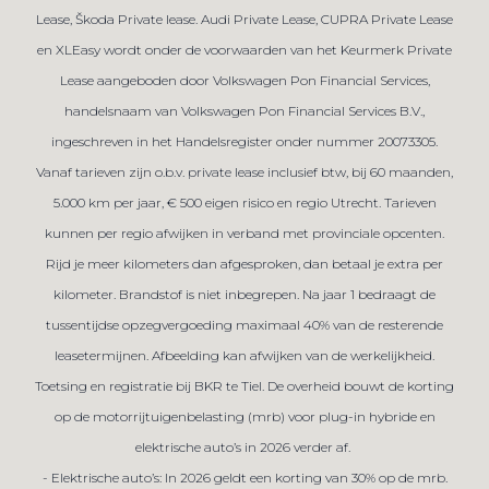
Lease, Škoda Private lease. Audi Private Lease, CUPRA Private Lease
en XLEasy wordt onder de voorwaarden van het Keurmerk Private
Lease aangeboden door Volkswagen Pon Financial Services,
handelsnaam van Volkswagen Pon Financial Services B.V.,
ingeschreven in het Handelsregister onder nummer 20073305.
Vanaf tarieven zijn o.b.v. private lease inclusief btw, bij 60 maanden,
5.000 km per jaar, € 500 eigen risico en regio Utrecht. Tarieven
kunnen per regio afwijken in verband met provinciale opcenten.
Rijd je meer kilometers dan afgesproken, dan betaal je extra per
kilometer. Brandstof is niet inbegrepen. Na jaar 1 bedraagt de
tussentijdse opzegvergoeding maximaal 40% van de resterende
leasetermijnen. Afbeelding kan afwijken van de werkelijkheid.
Toetsing en registratie bij BKR te Tiel. De overheid bouwt de korting
op de motorrijtuigenbelasting (mrb) voor plug-in hybride en
elektrische auto’s in 2026 verder af.
- Elektrische auto’s: In 2026 geldt een korting van 30% op de mrb.