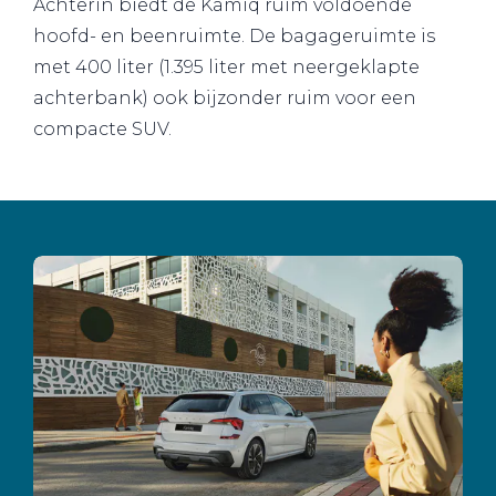
Achterin biedt de Kamiq ruim voldoende
hoofd- en beenruimte. De bagageruimte is
met 400 liter (1.395 liter met neergeklapte
achterbank) ook bijzonder ruim voor een
compacte SUV.