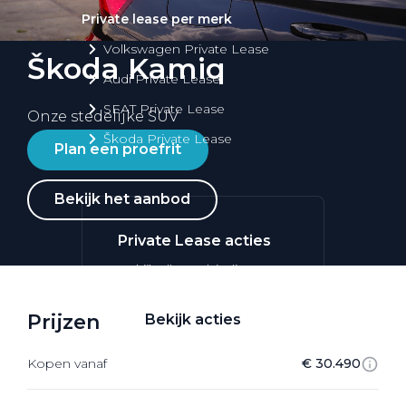
Private lease per merk
Volkswagen Private Lease
Škoda Kamiq
Audi Private Lease
SEAT Private Lease
Onze stedelijke SUV
Škoda Private Lease
Plan een proefrit
Bekijk het aanbod
Private Lease acties
Bekijk alle aanbiedingen
Prijzen
Bekijk acties
Kopen vanaf
€ 30.490