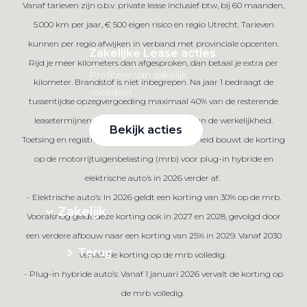
Vanaf tarieven zijn o.b.v. private lease inclusief btw, bij 60 maanden,
5.000 km per jaar, € 500 eigen risico en regio Utrecht. Tarieven
kunnen per regio afwijken in verband met provinciale opcenten.
Zakelijke Lease acties
Rijd je meer kilometers dan afgesproken, dan betaal je extra per
Profiteer van zakelijk
kilometer. Brandstof is niet inbegrepen. Na jaar 1 bedraagt de
voordeel
tussentijdse opzegvergoeding maximaal 40% van de resterende
leasetermijnen. Afbeelding kan afwijken van de werkelijkheid.
Bekijk acties
Toetsing en registratie bij BKR te Tiel. De overheid bouwt de korting
op de motorrijtuigenbelasting (mrb) voor plug-in hybride en
elektrische auto’s in 2026 verder af.
- Elektrische auto’s: In 2026 geldt een korting van 30% op de mrb.
Zakelijk
Vooralsnog geldt deze korting ook in 2027 en 2028, gevolgd door
een verdere afbouw naar een korting van 25% in 2029. Vanaf 2030
Terug
vervalt de korting op de mrb volledig.
- Plug-in hybride auto’s: Vanaf 1 januari 2026 vervalt de korting op
de mrb volledig.