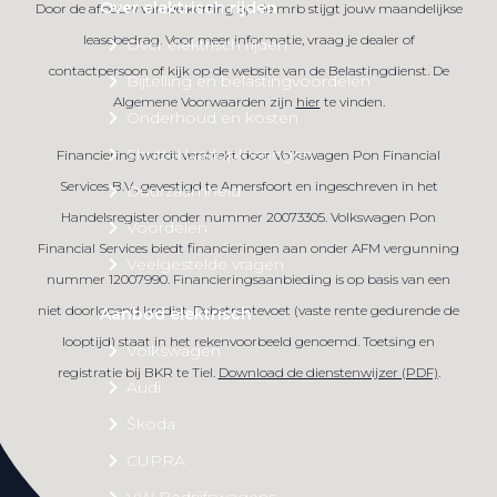
Over elektrisch rijden
Door de afbouw van de korting op de mrb stijgt jouw maandelijkse
leasebedrag. Voor meer informatie, vraag je dealer of
Over elektrisch rijden
contactpersoon of kijk op de website van de Belastingdienst. De
Bijtelling en belastingvoordelen
Algemene Voorwaarden zijn
hier
te vinden.
Onderhoud en kosten
Shuttel laadoplossingen
Financiering wordt verstrekt door Volkswagen Pon Financial
Services B.V., gevestigd te Amersfoort en ingeschreven in het
Duurzaamheid
Handelsregister onder nummer 20073305. Volkswagen Pon
Voordelen
Financial Services biedt financieringen aan onder AFM vergunning
Veelgestelde vragen
nummer 12007990. Financieringsaanbieding is op basis van een
niet doorlopend krediet. Debetrentevoet (vaste rente gedurende de
Aanbod elektrisch
looptijd) staat in het rekenvoorbeeld genoemd. Toetsing en
Volkswagen
registratie bij BKR te Tiel.
Download de dienstenwijzer (PDF)
.
Audi
Škoda
CUPRA
VW Bedrijfswagens