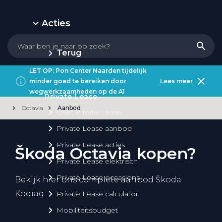
Acties
Terug
LET OP: Pon Center Naarden tijdelijk
minder goed te bereiken door
Lees meer
wegwerkzaamheden op de A1
Private Lease
Octavia
Aanbod
Over Private Lease
Private Lease aanbod
Private Lease acties
Škoda Octavia kopen?
Private Lease elektrisch
Private Lease occasions
Bekijk hier ons complete aanbod Škoda
Kodiaq.
Private Lease calculator
Mobiliteitsbudget