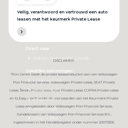
Private Lease
Veilig, verantwoord en vertrouwd een auto
leasen met het keurmerk Private Lease
Terug
Direct naar
Website Pon Center Zakelijk
DISCLAIMER
Zakelijke oplossingen
*Pon Center biedt de private leaseproducten aan van Volkswagen
Lease aanbod
Pon Financial Services. Volkswagen Private Lease, SEAT Private
Leasevormen
Lease, Škoda Private lease. Audi Private Lease, CUPRA Private Lease
en XLEasy wordt onder de voorwaarden van het Keurmerk Private
Berijdersinfo
Lease aangeboden door Volkswagen Pon Financial Services,
Lease acties
handelsnaam van Volkswagen Pon Financial Services B.V.,
Lease a Bike
ingeschreven in het Handelsregister onder nummer 20073305.