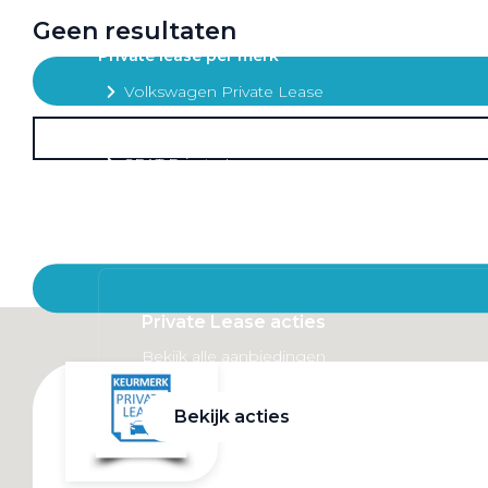
Mobiliteitsbudget
Geen resultaten
Private lease per merk
Volkswagen Private Lease
Audi Private Lease
SEAT Private Lease
Škoda Private Lease
Private Lease acties
Bekijk alle aanbiedingen
Bekijk acties