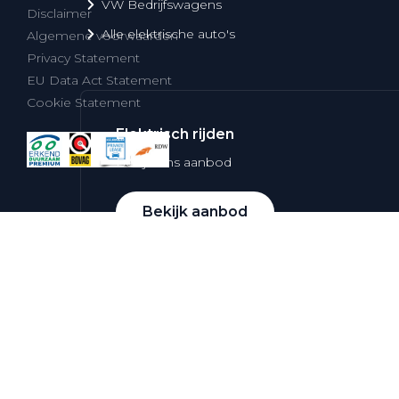
VW Bedrijfswagens
Disclaimer
Alle elektrische auto's
Algemene voorwaarden
Privacy Statement
EU Data Act Statement
Cookie Statement
Elektrisch rijden
Bekijk ons aanbod
Bekijk aanbod
Elektrisch rijden
Verhuur
Vestigingen