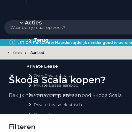
Acties
Terug
LET OP: Pon Center Naarden tijdelijk minder goed te bere
Scala
Aanbod
Private Lease
Over Private Lease
Škoda Scala kopen?
Private Lease aanbod
Private Lease acties
Bekijk hier ons complete aanbod Škoda Scala.
Private Lease elektrisch
Private Lease occasions
Private Lease calculator
Filteren