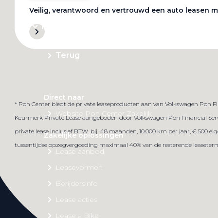
Veilig, verantwoord en vertrouwd een auto leasen m
Private Lease
Terug
Direct naar
* Pon Center biedt de private leaseproducten aan van Volkswagen Pon Fin
Website Pon Center Zakelijk
Keurmerk Private Lease aangeboden door Volkswagen Pon Financial Servic
private lease inclusief BTW, bij 48 maanden, 10.000 km per jaar, € 500 ei
Zakelijke oplossingen
tussentijdse opzegvergoeding maximaal 40% van de resterende leasetermijn
Lease aanbod
Leasevormen
Berijdersinfo
Lease acties
Lease a Bike