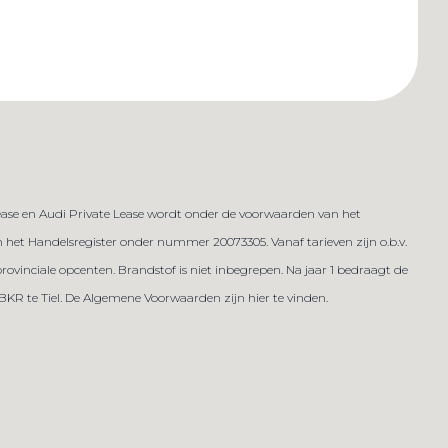
lease en Audi Private Lease wordt onder de voorwaarden van het
het Handelsregister onder nummer 20073305. Vanaf tarieven zijn o.b.v.
provinciale opcenten. Brandstof is niet inbegrepen. Na jaar 1 bedraagt de
 BKR te Tiel. De Algemene Voorwaarden zijn hier te vinden.