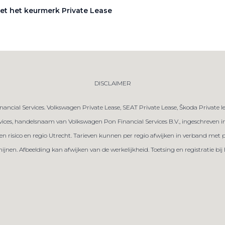
et het keurmerk Private Lease
DISCLAIMER
ancial Services. Volkswagen Private Lease, SEAT Private Lease, Škoda Private 
es, handelsnaam van Volkswagen Pon Financial Services B.V., ingeschreven in 
gen risico en regio Utrecht. Tarieven kunnen per regio afwijken in verband met 
en. Afbeelding kan afwijken van de werkelijkheid. Toetsing en registratie bij