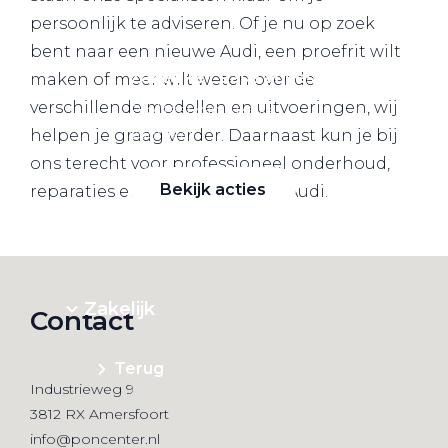
persoonlijk te adviseren. Of je nu op zoek
bent naar een nieuwe Audi, een proefrit wilt
Zakelijke Lease acties
maken of meer wilt weten over de
verschillende modellen en uitvoeringen, wij
Profiteer van zakelijk
voordeel
helpen je graag verder. Daarnaast kun je bij
ons terecht voor professioneel onderhoud,
Bekijk acties
reparaties en service aan jouw Audi.
Zakelijk
Contact
Terug
Industrieweg 9
3812 RX Amersfoort
info@poncenter.nl