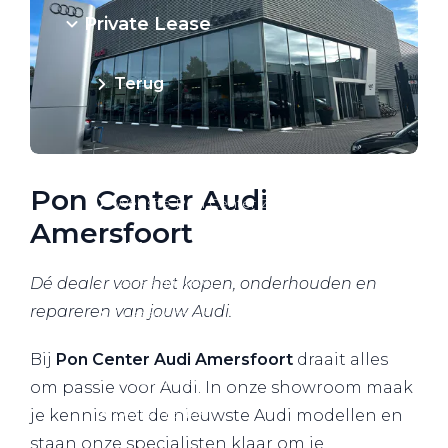
Private Lease
Terug
Direct naar
Pon Center Audi
Website Pon Center Zakelijk
Amersfoort
Zakelijke oplossingen
Lease aanbod
Dé dealer voor het kopen, onderhouden en
repareren van jouw Audi.
Leasevormen
Berijdersinfo
Bij
Pon Center Audi Amersfoort
draait alles
Lease acties
om passie voor Audi. In onze showroom maak
Lease a Bike
je kennis met de nieuwste Audi modellen en
staan onze specialisten klaar om je