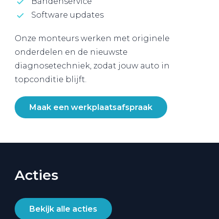
Bandenservice
Software updates
Onze monteurs werken met originele
onderdelen en de nieuwste
diagnosetechniek, zodat jouw auto in
topconditie blijft.
Maak een werkplaatsafspraak
Acties
Bekijk alle acties