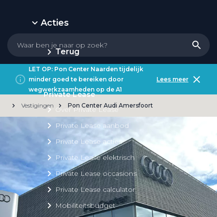
Acties
Terug
LET OP: Pon Center Naarden tijdelijk
minder goed te bereiken door
Lees meer
wegwerkzaamheden op de A1
Private Lease
Vestigingen
Pon Center Audi Amersfoort
Over Private Lease
Private Lease aanbod
Private Lease acties
Private Lease elektrisch
Private Lease occasions
Private Lease calculator
Mobiliteitsbudget