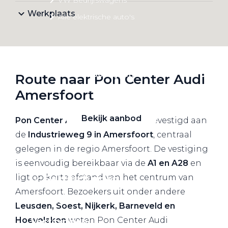
Werkplaats
Alle elektrische auto's
Elektrisch rijden
Route naar Pon Center Audi
Bekijk ons aanbod
Amersfoort
Bekijk aanbod
Pon Center Audi Amersfoort
is gevestigd aan
de
Industrieweg 9 in Amersfoort
, centraal
gelegen in de regio Amersfoort. De vestiging
is eenvoudig bereikbaar via de
A1 en A28
en
ligt op korte afstand van het centrum van
Elektrisch rijden
Amersfoort. Bezoekers uit onder andere
Verhuur
Leusden, Soest, Nijkerk, Barneveld en
Hoevelaken
weten Pon Center Audi
Vestigingen