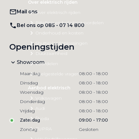
Over elektrisch rijden
Mail ons
Over elektrisch rijden
Bijtelling en belastingvoordelen
Bel ons op 085 - 07 14 800
Onderhoud en kosten
Shuttel laadoplossingen
Openingstijden
Duurzaamheid
Showroom
Voordelen
Maandag
08:00
-
18:00
Veelgestelde vragen
Dinsdag
08:00
-
18:00
Aanbod elektrisch
Woensdag
08:00
-
18:00
Volkswagen
Donderdag
08:00
-
18:00
Audi
Vrijdag
08:00
-
18:00
Škoda
Zaterdag
09:00
-
17:00
CUPRA
Zondag
Gesloten
VW Bedrijfswagens