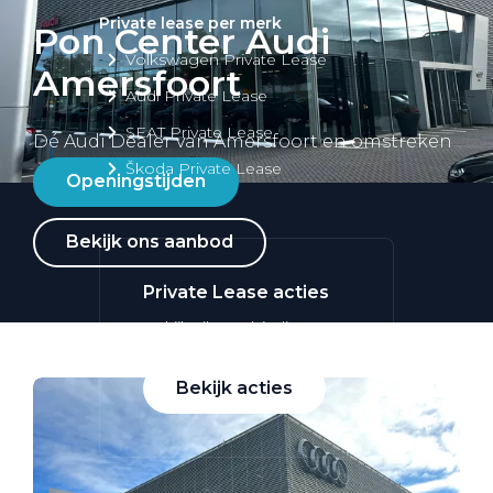
Private lease per merk
Pon Center Audi
Volkswagen Private Lease
Amersfoort
Audi Private Lease
SEAT Private Lease
Dé Audi Dealer van Amersfoort en omstreken
Škoda Private Lease
Openingstijden
Bekijk ons aanbod
Private Lease acties
Bekijk alle aanbiedingen
Bekijk acties