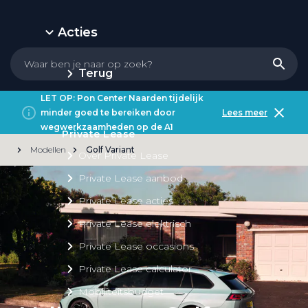
Acties
Terug
LET OP: Pon Center Naarden tijdelijk
minder goed te bereiken door
Lees meer
wegwerkzaamheden op de A1
Private Lease
Modellen
Golf Variant
Over Private Lease
Private Lease aanbod
Private Lease acties
Private Lease elektrisch
Private Lease occasions
Private Lease calculator
Mobiliteitsbudget