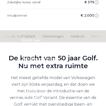
Zakelijke lease vanaf
€ 579
Private Lease
Inruilpremie
€ 2.000
Terug
rnieuwde Golf Variant
Uitvoeringen
Aanbod
Plan een 
Direct naar
Website Pon Center Zakelijk
De kracht van 50 jaar Golf.
Zakelijke oplossingen
Nu met extra ruimte
Lease aanbod
Leasevormen
Het meest geliefde model van Volkswagen
Berijdersinfo
viert zijn 50ste verjaardag, en dat doen we
Lease acties
met trots door de introductie van de
vernieuwde Golf Variant. De essentie van de
Lease a Bike
Golf, verrijkt met overvloedige been- en