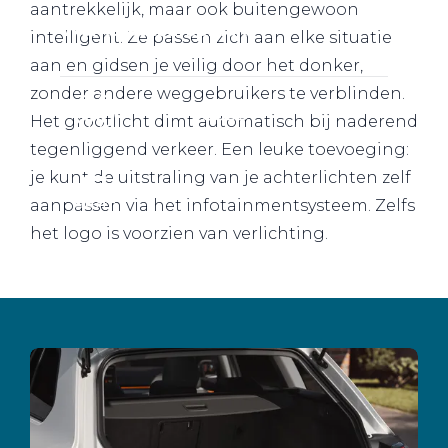
aantrekkelijk, maar ook buitengewoon
Werkplaatsafspraak
intelligent. Ze passen zich aan elke situatie
aan en gidsen je veilig door het donker,
zonder andere weggebruikers te verblinden.
Het grootlicht dimt automatisch bij naderend
tegenliggend verkeer. Een leuke toevoeging:
je kunt de uitstraling van je achterlichten zelf
aanpassen via het infotainmentsysteem. Zelfs
het logo is voorzien van verlichting.