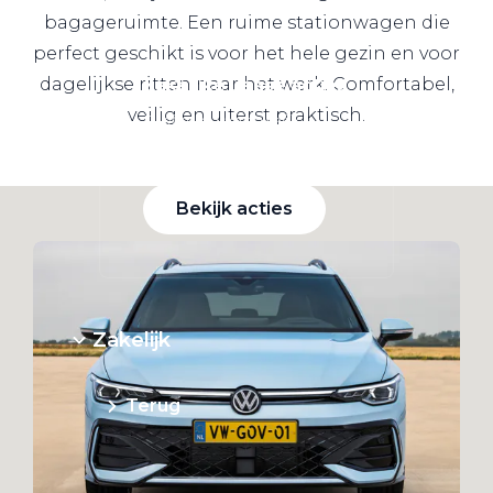
bagageruimte. Een ruime stationwagen die
perfect geschikt is voor het hele gezin en voor
dagelijkse ritten naar het werk. Comfortabel,
Zakelijke Lease acties
veilig en uiterst praktisch.
Profiteer van zakelijk
voordeel
Bekijk acties
Zakelijk
Terug