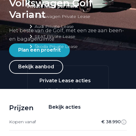
Volkswagen Golf
Private lease per merk
Variant
Volkswagen Private Lease
Audi Private Lease
Het beste van de Golf, met een zee aan been-
SEAT Private Lease
en bagageruimte
Škoda Private Lease
Plan een proefrit
Bekijk aanbod
Private Lease acties
Bekijk alle aanbiedingen
Prijzen
Bekijk acties
Kopen vanaf
€ 38.990