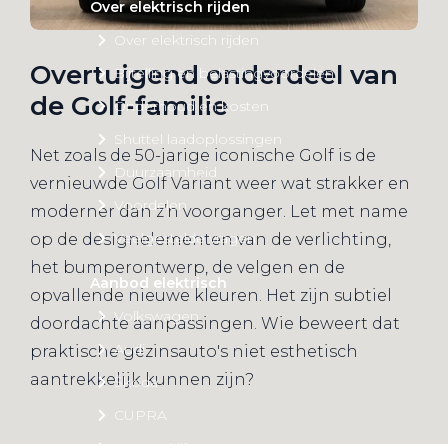
Over elektrisch rijden
Over elektrisch rijden
Overtuigend onderdeel van
Bijtelling en belastingvoordelen
de Golf-familie
Onderhoud en kosten
Shuttel laadoplossingen
Net zoals de 50-jarige iconische Golf is de
Duurzaamheid
vernieuwde Golf Variant weer wat strakker en
Voordelen
moderner dan z’n voorganger. Let met name
Veelgestelde vragen
op de designelementen van de verlichting,
het bumperontwerp, de velgen en de
Aanbod elektrisch
opvallende nieuwe kleuren. Het zijn subtiel
Volkswagen
doordachte aanpassingen. Wie beweert dat
Audi
praktische gezinsauto's niet esthetisch
aantrekkelijk kunnen zijn?
Škoda
CUPRA
VW Bedrijfswagens