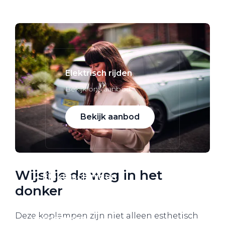
Alle elektrische auto's
Elektrisch rijden
Bekijk ons aanbod
Bekijk aanbod
Wijst je de weg in het
Elektrisch rijden
donker
Verhuur
Deze koplampen zijn niet alleen esthetisch
Vestigingen