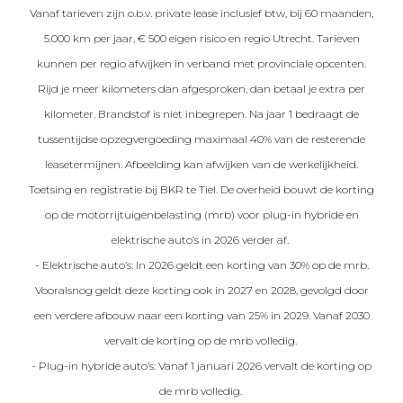
Vanaf tarieven zijn o.b.v. private lease inclusief btw, bij 60 maanden,
5.000 km per jaar, € 500 eigen risico en regio Utrecht. Tarieven
kunnen per regio afwijken in verband met provinciale opcenten.
Rijd je meer kilometers dan afgesproken, dan betaal je extra per
kilometer. Brandstof is niet inbegrepen. Na jaar 1 bedraagt de
tussentijdse opzegvergoeding maximaal 40% van de resterende
leasetermijnen. Afbeelding kan afwijken van de werkelijkheid.
Toetsing en registratie bij BKR te Tiel. De overheid bouwt de korting
op de motorrijtuigenbelasting (mrb) voor plug-in hybride en
elektrische auto’s in 2026 verder af.
- Elektrische auto’s: In 2026 geldt een korting van 30% op de mrb.
Vooralsnog geldt deze korting ook in 2027 en 2028, gevolgd door
een verdere afbouw naar een korting van 25% in 2029. Vanaf 2030
vervalt de korting op de mrb volledig.
- Plug-in hybride auto’s: Vanaf 1 januari 2026 vervalt de korting op
de mrb volledig.