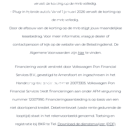
Over elektrisch rijden
vervalt de korting op de mrb volledig.
Over elektrisch rijden
- Plug-in hybride auto’s: Vanaf 1 januari 2026 vervalt de korting op
de mrb volledig.
Bijtelling en belastingvoordelen
Door de afbouw van de korting op de mrb stijgt jouw maandelijkse
Onderhoud en kosten
leasebedrag. Voor meer informatie, vraag je dealer of
Shuttel laadoplossingen
contactpersoon of kijk op de website van de Belastingdienst. De
Duurzaamheid
Algemene Voorwaarden zijn
hier
te vinden.
Voordelen
Financiering wordt verstrekt door Volkswagen Pon Financial
Veelgestelde vragen
Services B.V., gevestigd te Amersfoort en ingeschreven in het
Aanbod elektrisch
Handelsregister onder nummer 20073305. Volkswagen Pon
Financial Services biedt financieringen aan onder AFM vergunning
Volkswagen
nummer 12007990. Financieringsaanbieding is op basis van een
Audi
niet doorlopend krediet. Debetrentevoet (vaste rente gedurende de
Škoda
looptijd) staat in het rekenvoorbeeld genoemd. Toetsing en
CUPRA
registratie bij BKR te Tiel.
Download de dienstenwijzer (PDF)
.
VW Bedrijfswagens