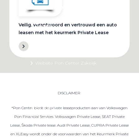
Private Lease
Veilig, verantwoord en vertrouwd een auto
Terug
leasen met het keurmerk Private Lease
Direct naar
Website Pon Center Zakelijk
Zakelijke oplossingen
Lease aanbod
DISCLAIMER
Leasevormen
Berijdersinfo
*Pon Center biedt de private leaseproducten aan van Volkswagen
Pon Financial Services. Volkswagen Private Lease, SEAT Private
Lease acties
Lease, Škoda Private lease. Audi Private Lease, CUPRA Private Lease
Lease a Bike
en XLEasy wordt onder de voorwaarden van het Keurmerk Private