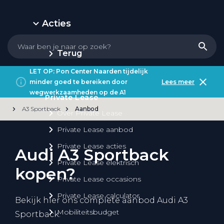
Acties
Terug
LET OP: Pon Center Naarden tijdelijk
minder goed te bereiken door
Lees meer
wegwerkzaamheden op de A1
Private Lease
A3 Sportback
Aanbod
Over Private Lease
Private Lease aanbod
Private Lease acties
Audi A3 Sportback
Private Lease elektrisch
kopen?
Private Lease occasions
Private Lease calculator
Bekijk hier ons complete aanbod Audi A3
Mobiliteitsbudget
Sportback.