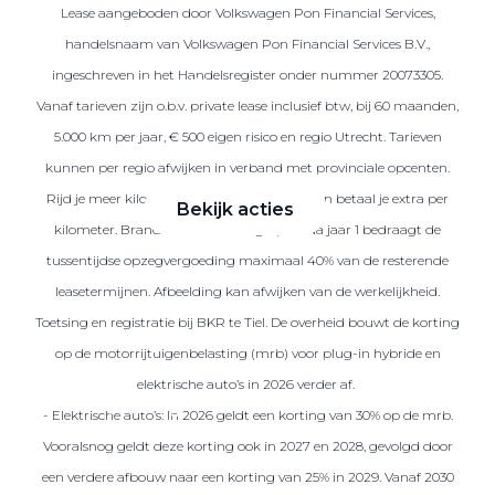
Lease aangeboden door Volkswagen Pon Financial Services,
handelsnaam van Volkswagen Pon Financial Services B.V.,
ingeschreven in het Handelsregister onder nummer 20073305.
Zakelijke Lease acties
Vanaf tarieven zijn o.b.v. private lease inclusief btw, bij 60 maanden,
Profiteer van zakelijk
5.000 km per jaar, € 500 eigen risico en regio Utrecht. Tarieven
voordeel
kunnen per regio afwijken in verband met provinciale opcenten.
Rijd je meer kilometers dan afgesproken, dan betaal je extra per
Bekijk acties
kilometer. Brandstof is niet inbegrepen. Na jaar 1 bedraagt de
tussentijdse opzegvergoeding maximaal 40% van de resterende
leasetermijnen. Afbeelding kan afwijken van de werkelijkheid.
Toetsing en registratie bij BKR te Tiel. De overheid bouwt de korting
Zakelijk
op de motorrijtuigenbelasting (mrb) voor plug-in hybride en
elektrische auto’s in 2026 verder af.
Terug
- Elektrische auto’s: In 2026 geldt een korting van 30% op de mrb.
Vooralsnog geldt deze korting ook in 2027 en 2028, gevolgd door
een verdere afbouw naar een korting van 25% in 2029. Vanaf 2030