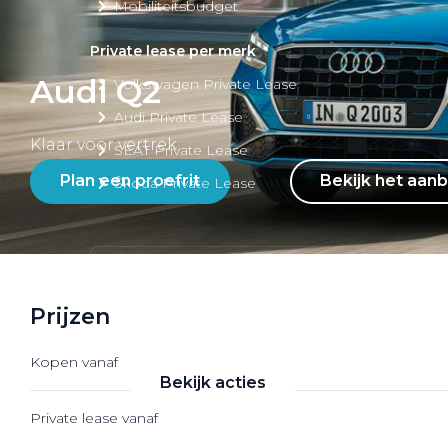
Mobiliteitsbudget
Private lease per merk
Audi Q2
Volkswagen Private Lease
Audi Private Lease
Klaar voor vertrek
SEAT Private Lease
Plan een proefrit
Bekijk het aan
Škoda Private Lease
Private Lease acties
Prijzen
Bekijk alle aanbiedingen
Kopen vanaf
Bekijk acties
Private lease vanaf