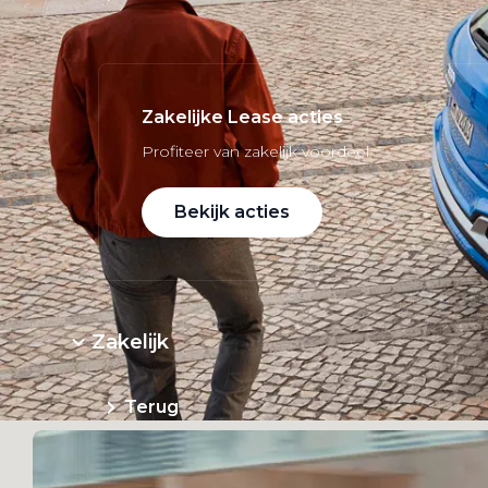
Zakelijke Lease acties
Profiteer van zakelijk voordeel
Bekijk acties
Zakelijk
Terug