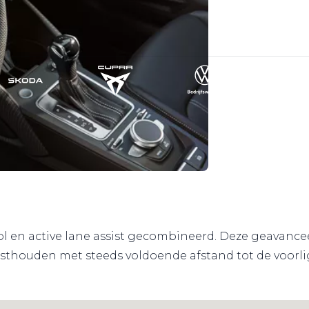
ntrol en active lane assist gecombineerd. Deze geavan
thouden met steeds voldoende afstand tot de voorlig