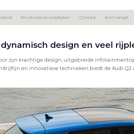
anbod
Brochures en prijslijsten
Contact
Kom langs!
dynamisch design en veel rijpl
oor zijn krachtige design, uitgebreide infotainmento
drijflijn en innovatieve technieken biedt de Audi Q2 ve