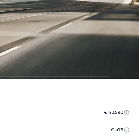
€ 42.590
€ 479