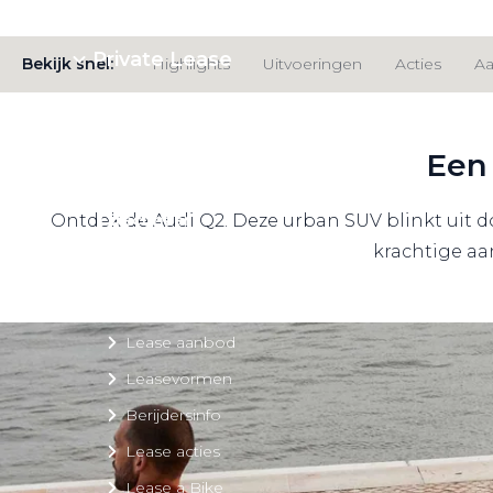
Private Lease
Bekijk snel:
Highlights
Uitvoeringen
Acties
A
Terug
Een 
Ontdek de Audi Q2. Deze urban SUV blinkt uit d
Direct naar
krachtige aan
Website Pon Center Zakelijk
Zakelijke oplossingen
Lease aanbod
Leasevormen
Berijdersinfo
Lease acties
Lease a Bike