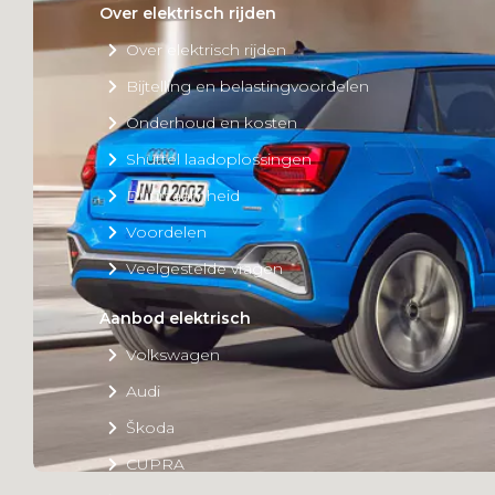
Over elektrisch rijden
Over elektrisch rijden
Bijtelling en belastingvoordelen
Onderhoud en kosten
Shuttel laadoplossingen
Duurzaamheid
Voordelen
Veelgestelde vragen
Aanbod elektrisch
Volkswagen
Audi
Škoda
CUPRA