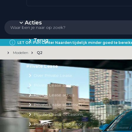
Acties
Terug
LET OP: Pon Center Naarden tijdelijk minder goed te bere
Modellen
Q2
Private Lease
Over Private Lease
Private Lease aanbod
Private Lease acties
Private Lease elektrisch
Private Lease occasions
Private Lease calculator