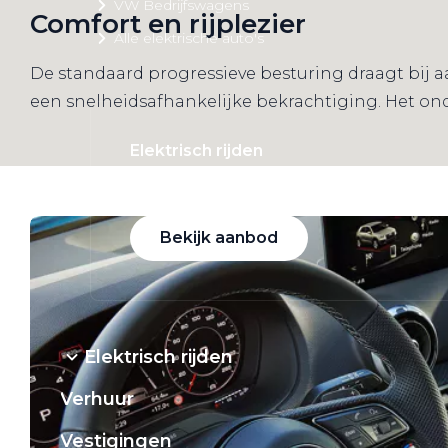
VW Bedrijfswagens
Comfort en rijplezier
Alle elektrische auto's
De standaard progressieve besturing draagt bij a
een snelheidsafhankelijke bekrachtiging. Het on
Elektrisch rijden
Bekijk ons aanbod
Bekijk aanbod
Elektrisch rijden
Verhuur
Vestigingen