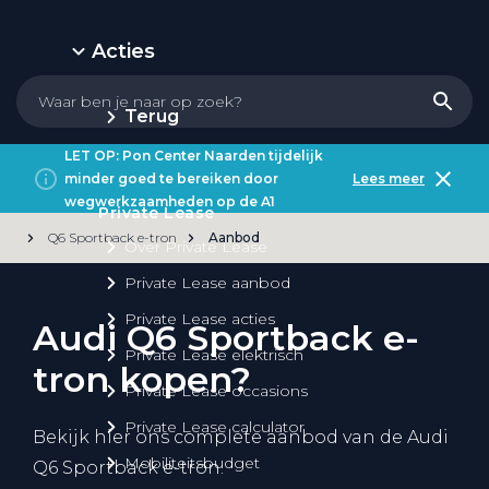
Acties
Terug
LET OP: Pon Center Naarden tijdelijk
minder goed te bereiken door
Lees meer
wegwerkzaamheden op de A1
Private Lease
Q6 Sportback e-tron
Aanbod
Over Private Lease
Private Lease aanbod
Private Lease acties
Audi Q6 Sportback e-
Private Lease elektrisch
tron kopen?
Private Lease occasions
Private Lease calculator
Bekijk hier ons complete aanbod van de Audi
Mobiliteitsbudget
Q6 Sportback e-tron.