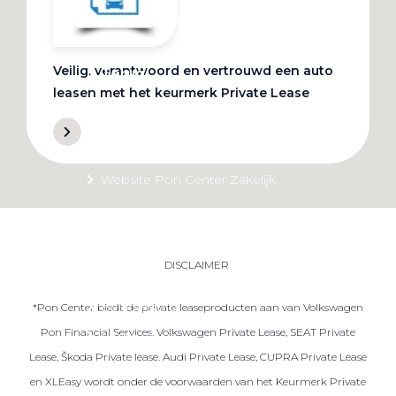
Private Lease
Veilig, verantwoord en vertrouwd een auto
Terug
leasen met het keurmerk Private Lease
Direct naar
Website Pon Center Zakelijk
Zakelijke oplossingen
Lease aanbod
DISCLAIMER
Leasevormen
Berijdersinfo
*Pon Center biedt de private leaseproducten aan van Volkswagen
Pon Financial Services. Volkswagen Private Lease, SEAT Private
Lease acties
Lease, Škoda Private lease. Audi Private Lease, CUPRA Private Lease
Lease a Bike
en XLEasy wordt onder de voorwaarden van het Keurmerk Private