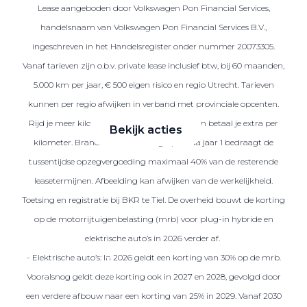
Lease aangeboden door Volkswagen Pon Financial Services,
handelsnaam van Volkswagen Pon Financial Services B.V.,
ingeschreven in het Handelsregister onder nummer 20073305.
Zakelijke Lease acties
Vanaf tarieven zijn o.b.v. private lease inclusief btw, bij 60 maanden,
Profiteer van zakelijk
5.000 km per jaar, € 500 eigen risico en regio Utrecht. Tarieven
voordeel
kunnen per regio afwijken in verband met provinciale opcenten.
Rijd je meer kilometers dan afgesproken, dan betaal je extra per
Bekijk acties
kilometer. Brandstof is niet inbegrepen. Na jaar 1 bedraagt de
tussentijdse opzegvergoeding maximaal 40% van de resterende
leasetermijnen. Afbeelding kan afwijken van de werkelijkheid.
Toetsing en registratie bij BKR te Tiel. De overheid bouwt de korting
Zakelijk
op de motorrijtuigenbelasting (mrb) voor plug-in hybride en
elektrische auto’s in 2026 verder af.
Terug
- Elektrische auto’s: In 2026 geldt een korting van 30% op de mrb.
Vooralsnog geldt deze korting ook in 2027 en 2028, gevolgd door
een verdere afbouw naar een korting van 25% in 2029. Vanaf 2030