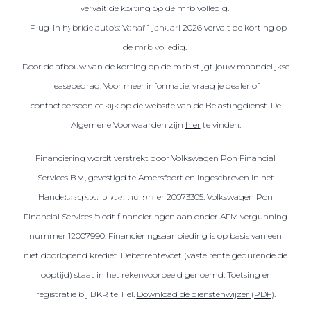
Over elektrisch rijden
vervalt de korting op de mrb volledig.
Over elektrisch rijden
- Plug-in hybride auto’s: Vanaf 1 januari 2026 vervalt de korting op
de mrb volledig.
Bijtelling en belastingvoordelen
Door de afbouw van de korting op de mrb stijgt jouw maandelijkse
Onderhoud en kosten
leasebedrag. Voor meer informatie, vraag je dealer of
Shuttel laadoplossingen
contactpersoon of kijk op de website van de Belastingdienst. De
Duurzaamheid
Algemene Voorwaarden zijn
hier
te vinden.
Voordelen
Financiering wordt verstrekt door Volkswagen Pon Financial
Veelgestelde vragen
Services B.V., gevestigd te Amersfoort en ingeschreven in het
Aanbod elektrisch
Handelsregister onder nummer 20073305. Volkswagen Pon
Financial Services biedt financieringen aan onder AFM vergunning
Volkswagen
nummer 12007990. Financieringsaanbieding is op basis van een
Audi
niet doorlopend krediet. Debetrentevoet (vaste rente gedurende de
Škoda
looptijd) staat in het rekenvoorbeeld genoemd. Toetsing en
CUPRA
registratie bij BKR te Tiel.
Download de dienstenwijzer (PDF)
.
VW Bedrijfswagens