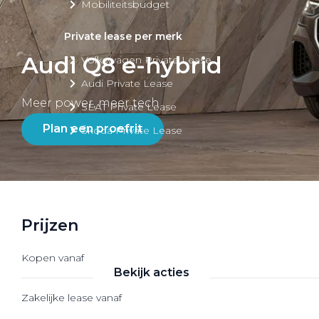
Mobiliteitsbudget
Private lease per merk
Audi Q8 e-hybrid
Volkswagen Private Lease
Audi Private Lease
Meer power, meer tech
SEAT Private Lease
Plan een proefrit
Škoda Private Lease
Private Lease acties
Prijzen
Bekijk alle aanbiedingen
Kopen vanaf
Bekijk acties
Zakelijke lease vanaf