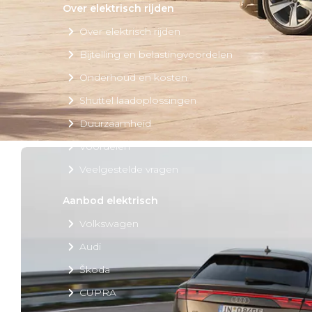
Over elektrisch rijden
Over elektrisch rijden
Bijtelling en belastingvoordelen
Onderhoud en kosten
Shuttel laadoplossingen
Duurzaamheid
Voordelen
Veelgestelde vragen
Aanbod elektrisch
Volkswagen
Audi
Škoda
CUPRA