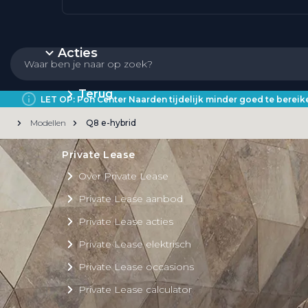
Acties
Terug
LET OP: Pon Center Naarden tijdelijk minder goed te bere
Modellen
Q8 e-hybrid
Private Lease
Over Private Lease
Private Lease aanbod
Private Lease acties
Private Lease elektrisch
Private Lease occasions
Private Lease calculator