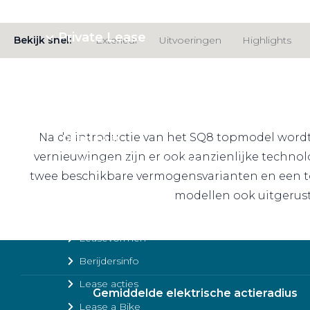
Private Lease
Bekijk snel:
Exterieur
Uitvoeringen
Highlights
Terug
Na de introductie van het SQ8 topmodel wordt d
Direct naar
vernieuwingen zijn er ook aanzienlijke technol
Website Pon Center Zakelijk
twee beschikbare vermogensvarianten en een to
Zakelijke oplossingen
modellen ook uitgerust
Lease aanbod
Leasevormen
Berijdersinfo
Lease acties
Gemiddelde elektrische actieradius
Lease a Bike