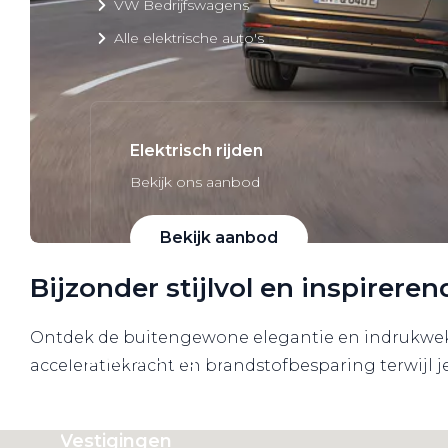
VW Bedrijfswagens
Alle elektrische auto's
Elektrisch rijden
Bekijk ons aanbod
Bekijk aanbod
Bijzonder stijlvol en inspireren
Ontdek de buitengewone elegantie en indrukwekke
Elektrisch rijden
acceleratiekracht en brandstofbesparing terwijl 
Verhuur
Vestigingen