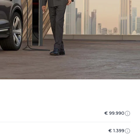
€ 99.990
€ 1.399