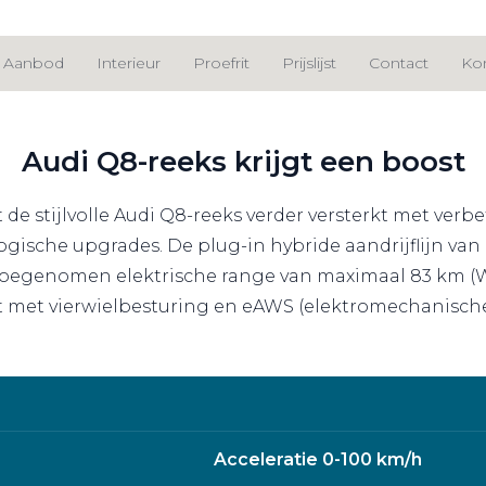
Aanbod
Interieur
Proefrit
Prijslijst
Contact
Ko
Audi Q8-reeks krijgt een boost
e stijlvolle Audi Q8-reeks verder versterkt met verbe
ogische upgrades. De plug-in hybride aandrijflijn van
egenomen elektrische range van maximaal 83 km (WLTP
 met vierwielbesturing en eAWS (elektromechanische ac
Acceleratie 0-100 km/h