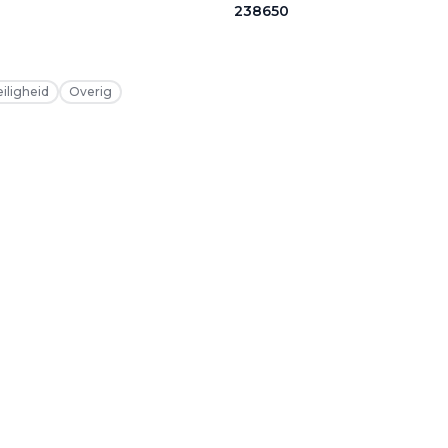
238650
eiligheid
Overig