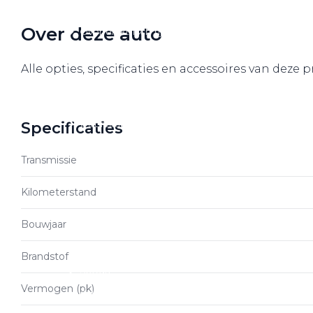
Over elektrisch rijden
Over deze auto
Over elektrisch rijden
Bijtelling en belastingvoordelen
Alle opties, specificaties en accessoires van deze 
Onderhoud en kosten
Shuttel laadoplossingen
Duurzaamheid
Specificaties
Voordelen
Transmissie
Veelgestelde vragen
Kilometerstand
Aanbod elektrisch
Bouwjaar
Volkswagen
Audi
Brandstof
Škoda
Vermogen (pk)
CUPRA