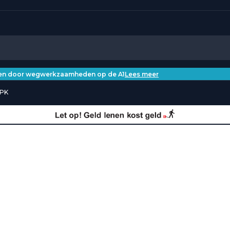
iken door wegwerkzaamheden op de A1
Lees meer
 PK