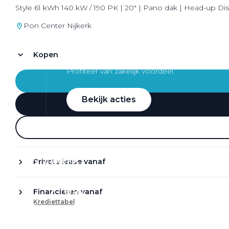
Style 61 kWh 140 kW / 190 PK | 20" | Pano dak | Head-up Di
Pon Center Nijkerk
Kopen
Zakelijke Lease acties
Profiteer van zakelijk voordeel
Bekijk acties
Zakelijk
Private lease vanaf
Terug
Financieren vanaf
Krediettabel