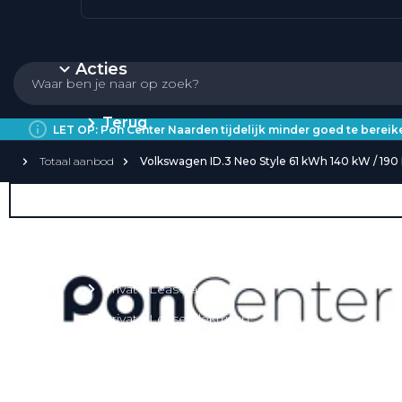
Acties
Terug
LET OP: Pon Center Naarden tijdelijk minder goed te bere
Totaal aanbod
Volkswagen ID.3 Neo Style 61 kWh 140 kW / 190
Private Lease
Over Private Lease
Private Lease aanbod
Private Lease acties
Private Lease elektrisch
Private Lease occasions
Private Lease calculator