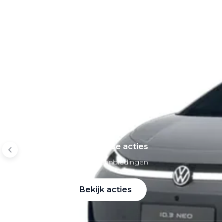
Mobiliteitsbudget
Private lease per merk
Volkswagen Private Lease
Audi Private Lease
SEAT Private Lease
Škoda Private Lease
Private Lease acties
Bekijk alle aanbiedingen
Bekijk acties