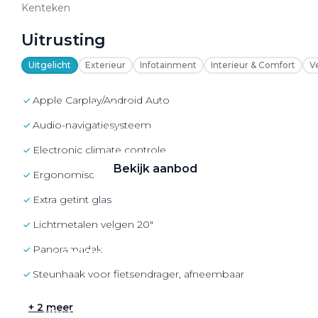
VW Bedrijfswagens
Kenteken
Alle elektrische auto's
Uitrusting
Uitgelicht
Exterieur
Infotainment
Interieur & Comfort
V
Apple Carplay/Android Auto
Elektrisch rijden
audio-navigatiesysteem
Bekijk ons aanbod
electronic climate controle
Bekijk aanbod
ergonomische voorstoelen
extra getint glas
lichtmetalen velgen 20"
panoramadak
Elektrisch rijden
Steunhaak voor fietsendrager, afneembaar
Verhuur
+ 2 meer
Vestigingen