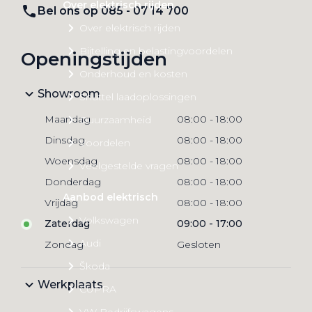
Over elektrisch rijden
Bel ons op 085 - 07 14 700
Over elektrisch rijden
Bijtelling en belastingvoordelen
Openingstijden
Onderhoud en kosten
Showroom
Shuttel laadoplossingen
Maandag
08:00
-
18:00
Duurzaamheid
Dinsdag
08:00
-
18:00
Voordelen
Woensdag
08:00
-
18:00
Veelgestelde vragen
Donderdag
08:00
-
18:00
Aanbod elektrisch
Vrijdag
08:00
-
18:00
Volkswagen
Zaterdag
09:00
-
17:00
Audi
Zondag
Gesloten
Škoda
Werkplaats
CUPRA
VW Bedrijfswagens