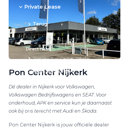
Private Lease
Terug
Direct naar
Website Pon Center Zakelijk
Pon Center Nijkerk
Zakelijke oplossingen
Lease aanbod
Dé dealer in Nijkerk voor Volkswagen,
Leasevormen
Volkswagen Bedrijfswagens en SEAT. Voor
Berijdersinfo
onderhoud, APK en service kun je daarnaast
Lease acties
ook bij ons terecht met Audi en Škoda.
Lease a Bike
Pon Center Nijkerk is jouw officiële dealer