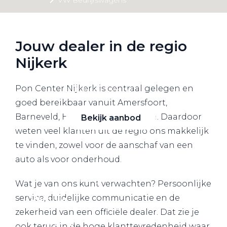
Alle elektrische auto's
Jouw dealer in de regio
Nijkerk
Elektrisch rijden
Pon Center Nijkerk is centraal gelegen en
Bekijk ons aanbod
goed bereikbaar vanuit Amersfoort,
Barneveld, Hoevelaken en Putten. Daardoor
Bekijk aanbod
weten veel klanten uit de regio ons makkelijk
te vinden, zowel voor de aanschaf van een
auto als voor onderhoud.
Elektrisch rijden
Wat je van ons kunt verwachten? Persoonlijke
service, duidelijke communicatie en de
Verhuur
zekerheid van een officiële dealer. Dat zie je
Vestigingen
ook terug in de hoge klanttevredenheid waar