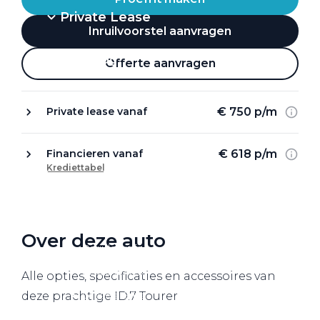
Private Lease
Inruilvoorstel aanvragen
Terug
Offerte aanvragen
€ 750 p/m
Private lease vanaf
Direct naar
Website Pon Center Zakelijk
€ 618 p/m
Financieren vanaf
Krediettabel
Zakelijke oplossingen
Lease aanbod
Leasevormen
Over deze auto
Berijdersinfo
Lease acties
Alle opties, specificaties en accessoires van
Lease a Bike
deze prachtige ID.7 Tourer