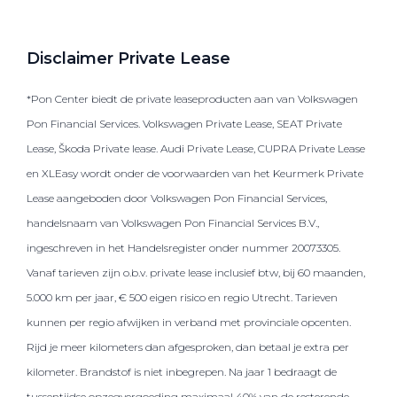
Disclaimer Private Lease
*Pon Center biedt de private leaseproducten aan van Volkswagen
Pon Financial Services. Volkswagen Private Lease, SEAT Private
Lease, Škoda Private lease. Audi Private Lease, CUPRA Private Lease
en XLEasy wordt onder de voorwaarden van het Keurmerk Private
Lease aangeboden door Volkswagen Pon Financial Services,
handelsnaam van Volkswagen Pon Financial Services B.V.,
ingeschreven in het Handelsregister onder nummer 20073305.
Vanaf tarieven zijn o.b.v. private lease inclusief btw, bij 60 maanden,
5.000 km per jaar, € 500 eigen risico en regio Utrecht. Tarieven
kunnen per regio afwijken in verband met provinciale opcenten.
Rijd je meer kilometers dan afgesproken, dan betaal je extra per
kilometer. Brandstof is niet inbegrepen. Na jaar 1 bedraagt de
tussentijdse opzegvergoeding maximaal 40% van de resterende