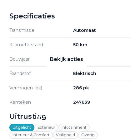
Specificaties
Zakelijke Lease acties
Transmissie
Automaat
Profiteer van zakelijk
voordeel
Kilometerstand
50 km
Bouwjaar
2026
Bekijk acties
Brandstof
Elektrisch
Vermogen (pk)
286 pk
Zakelijk
Kenteken
247639
Uitrusting
Terug
Uitgelicht
Exterieur
Infotainment
Interieur & Comfort
Veiligheid
Overig