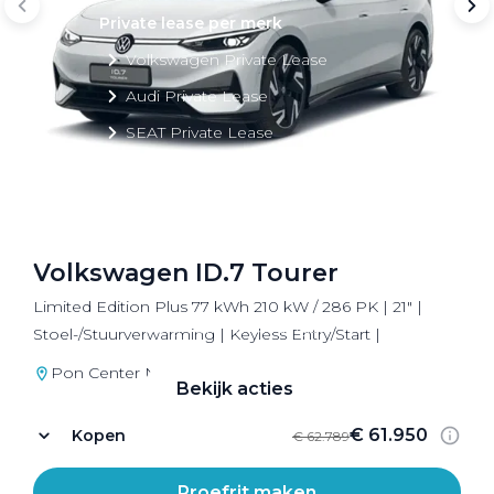
Private lease per merk
Volkswagen Private Lease
Audi Private Lease
SEAT Private Lease
Škoda Private Lease
Volkswagen ID.7 Tourer
Private Lease acties
Limited Edition Plus 77 kWh 210 kW / 286 PK | 21" |
Bekijk alle aanbiedingen
Stoel-/Stuurverwarming | Keyless Entry/Start |
Pon Center Nijkerk
Bekijk acties
€ 61.950
Kopen
€ 62.789
Proefrit maken