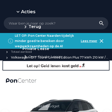
Acties
Terug
LET OP: Pon Center Naarden tijdelijk
minder goed te bereiken door
Lees meer
wegwerkzaamheden op de A1
Private Lease
Totaal aanbod
Over Private Lease
Volkswagen ID.7 Tourer Limited Edition Plus 77 kWh 210 kW / 286 PK
Private Lease aanbod
Private Lease acties
Private Lease elektrisch
Private Lease occasions
Private Lease calculator
Mobiliteitsbudget