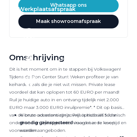
Whatsapp ons
Werkplaatsafspraak
Maak showroomafspraak
Omschrijving
Dit is het moment om in te stappen bij Volkswagen!
Tijdens de Pon Center Stunt Weken profiteer je van
keiharde deals die je niet wilt missen. Private lease
voordeel dat kan oplopen tot 60 EURO per maand!
Ruil je huidige auto in en ontvang tijdelijk niet 2.000
EURO maar 3.000 EURO inruilpremie*. * Dit op basis
van de bruto advertentieprijs. Prijs is inclusief 5 Jaar
Al onze occasions zijn zowel optisch als technisch
onderhoud en 2 jaar garantie. Vraag naar de levertijd en
grondig geïnspecteerd
voordat ze te koop
voorwaarden.
worden aangeboden.