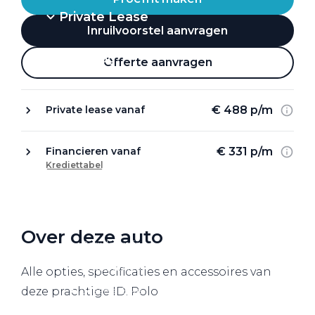
Private Lease
Inruilvoorstel aanvragen
Terug
Offerte aanvragen
€ 488 p/m
Private lease vanaf
Direct naar
Website Pon Center Zakelijk
€ 331 p/m
Financieren vanaf
Krediettabel
Zakelijke oplossingen
Lease aanbod
Leasevormen
Over deze auto
Berijdersinfo
Lease acties
Alle opties, specificaties en accessoires van
Lease a Bike
deze prachtige ID. Polo