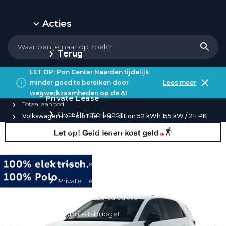
Acties
Terug
LET OP: Pon Center Naarden tijdelijk
minder goed te bereiken door
Lees meer
wegwerkzaamheden op de A1
Private Lease
Totaal aanbod
Over Private Lease
Volkswagen ID. Polo Life First Edition 52 kWh 155 kW / 211 PK
Private Lease aanbod
Private Lease acties
Private Lease elektrisch
Private Lease occasions
Private Lease calculator
Mobiliteitsbudget