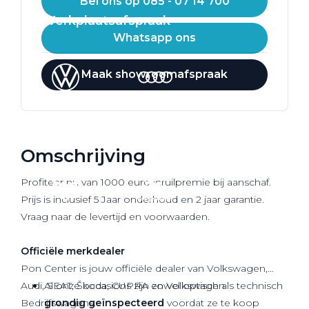
Bel ons op 085 - 07 14 700
Werkplaatsafspraak
Whatsapp ons
Maak showroomafspraak
Omschrijving
Profiteer nu van 1000 euro inruilpremie bij aanschaf.
Prijs is inclusief 5 Jaar onderhoud en 2 jaar garantie.
Vraag naar de levertijd en voorwaarden.
Officiële
merkdealer
Pon Center is jouw officiële dealer van Volkswagen,
Audi, SEAT, Škoda, CUPRA en Volkswagen
Al onze occasions zijn zowel optisch als technisch
Bedrijfswagens.
grondig geïnspecteerd
voordat ze te koop