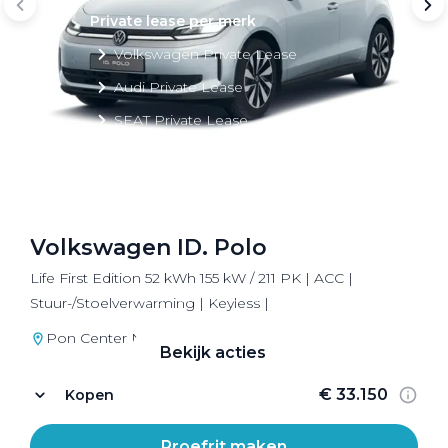
Private lease per merk
Volkswagen Private Lease
Audi Private Lease
SEAT Private Lease
Škoda Private Lease
Volkswagen ID. Polo
Private Lease acties
Life First Edition 52 kWh 155 kW / 211 PK | ACC |
Bekijk alle aanbiedingen
Stuur-/Stoelverwarming | Keyless |
Pon Center Nijkerk
Bekijk acties
€ 33.150
Kopen
Proefrit maken