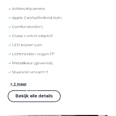
Over elektrisch rijden
achteruitrijcamera
Over elektrisch rijden
Apple Carplay/Android Auto
Bijtelling en belastingvoordelen
comfortstoel(en)
Onderhoud en kosten
cruise control adaptief
Shuttel laadoplossingen
Duurzaamheid
LED koplampen
Voordelen
lichtmetalen velgen 17"
Veelgestelde vragen
metaalkleur (gevernist)
stuurwiel verwarmd
Aanbod elektrisch
Volkswagen
+ 2 meer
Audi
Bekijk alle details
Škoda
CUPRA
VW Bedrijfswagens