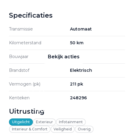
Specificaties
Zakelijke Lease acties
Transmissie
Automaat
Profiteer van zakelijk
voordeel
Kilometerstand
50 km
Bouwjaar
2026
Bekijk acties
Brandstof
Elektrisch
Vermogen (pk)
211 pk
Zakelijk
Kenteken
248296
Uitrusting
Terug
Uitgelicht
Exterieur
Infotainment
Interieur & Comfort
Veiligheid
Overig