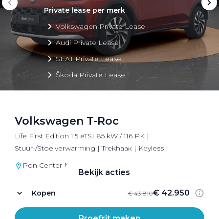
Private lease per merk
Volkswagen Private Lease
Audi Private Lease
SEAT Private Lease
Škoda Private Lease
Volkswagen T-Roc
Private Lease acties
Life First Edition 1.5 eTSI 85 kW / 116 PK |
Bekijk alle aanbiedingen
Stuur-/Stoelverwarming | Trekhaak | Keyless |
Pon Center Nijkerk
Bekijk acties
€ 42.950
Kopen
€ 43.810
Proefrit maken