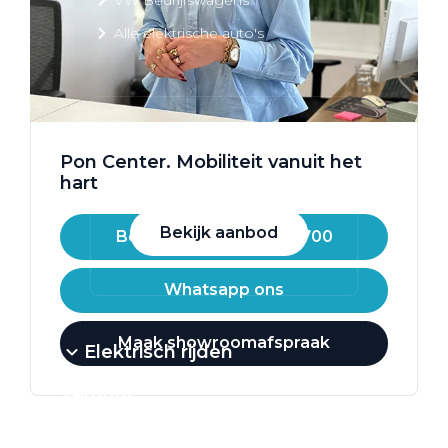
Alle elektrische auto's
Elektrisch rijden
Pon Center. Mobiliteit vanuit het
Bekijk ons aanbod
hart
Bekijk aanbod
Bel ons op 085 - 07 14 700
Whatsapp ons
Maak showroomafspraak
Elektrisch rijden
Verhuur
Vestigingen