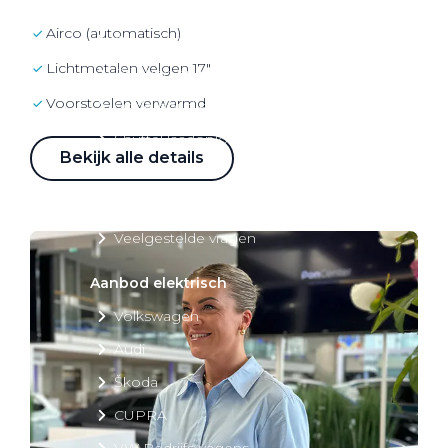
Over elektrisch rijden
airco (automatisch)
Over elektrisch rijden
lichtmetalen velgen 17"
Bijtelling en belastingvoordelen
voorstoelen verwarmd
Onderhoud en kosten
Shuttel laadoplossingen
Bekijk alle details
Duurzaamheid
Voordelen
Veelgestelde vragen
Aanbod elektrisch
Volkswagen
Audi
Škoda
CUPRA
VW Bedrijfswagens