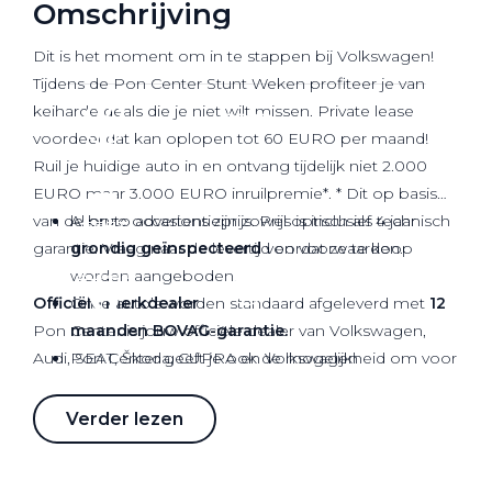
Omschrijving
Werkplaatsafspraak
Dit is het moment om in te stappen bij Volkswagen!
Tijdens de Pon Center Stunt Weken profiteer je van
keiharde deals die je niet wilt missen. Private lease
voordeel dat kan oplopen tot 60 EURO per maand!
Ruil je huidige auto in en ontvang tijdelijk niet 2.000
EURO maar 3.000 EURO inruilpremie*. * Dit op basis
van de bruto advertentieprijs. Prijs is inclusief 4 jaar
Al onze occasions zijn zowel optisch als technisch
garantie. Vraag naar de levertijd en voorwaarden.
grondig geïnspecteerd
voordat ze te koop
worden aangeboden.
Officiële
Onze auto’s worden standaard afgeleverd met
merkdealer
12
Pon Center is jouw officiële dealer van Volkswagen,
maanden BOVAG-garantie.
Audi, SEAT, Škoda, CUPRA en Volkswagen
Pon Center geeft je ook de mogelijkheid om voor
Bedrijfswagens.
extra zekerheid te kiezen in de vorm van het Pon
Center Premium Pakkket: o.a. een
Verder lezen
Onze service en diensten
onderhoudsvrij garantie
voor de eerste 6
Onze dienstverlening stopt niet met de aanschaf van
maanden (Max. 7.500km).