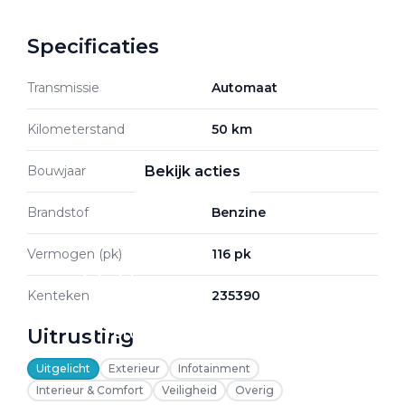
Specificaties
Zakelijke Lease acties
Transmissie
Automaat
Profiteer van zakelijk
voordeel
Kilometerstand
50 km
Bouwjaar
2026
Bekijk acties
Brandstof
Benzine
Vermogen (pk)
116 pk
Zakelijk
Kenteken
235390
Uitrusting
Terug
Uitgelicht
Exterieur
Infotainment
Interieur & Comfort
Veiligheid
Overig