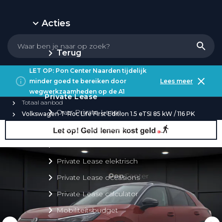
Acties
Terug
LET OP: Pon Center Naarden tijdelijk
minder goed te bereiken door
Lees meer
wegwerkzaamheden op de A1
Private Lease
Totaal aanbod
Over Private Lease
Volkswagen T-Roc Life First Edition 1.5 eTSI 85 kW / 116 PK
Private Lease aanbod
Private Lease acties
Private Lease elektrisch
Private Lease occasions
Private Lease calculator
Mobiliteitsbudget