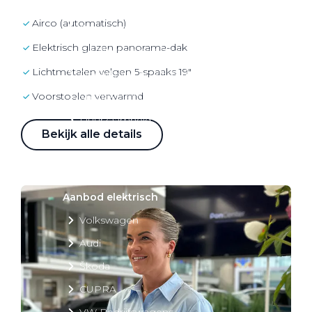
Over elektrisch rijden
airco (automatisch)
Over elektrisch rijden
elektrisch glazen panorama-dak
Bijtelling en belastingvoordelen
lichtmetalen velgen 5-spaaks 19"
Onderhoud en kosten
voorstoelen verwarmd
Shuttel laadoplossingen
Duurzaamheid
Bekijk alle details
Voordelen
Veelgestelde vragen
Aanbod elektrisch
Volkswagen
Audi
Škoda
CUPRA
VW Bedrijfswagens