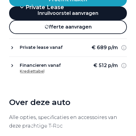
Private Lease
Inruilvoorstel aanvragen
Terug
Offerte aanvragen
€ 689 p/m
Private lease vanaf
Direct naar
Website Pon Center Zakelijk
€ 512 p/m
Financieren vanaf
Krediettabel
Zakelijke oplossingen
Lease aanbod
Leasevormen
Over deze auto
Berijdersinfo
Lease acties
Alle opties, specificaties en accessoires van
Lease a Bike
deze prachtige T-Roc