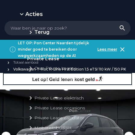
Acties
Terug
LET OP: Pon Center Naarden tijdelijk
minder goed te bereiken door
Lees meer
wegwerkzaamheden op de A1
Private Lease
Totaal aanbod
Over Private Lease
Volkswagen T-Roc R-Line First Edition 1.5 eTSI 110 kW / 150 PK
Private Lease aanbod
Private Lease acties
Private Lease elektrisch
Private Lease occasions
Private Lease calculator
Mobiliteitsbudget