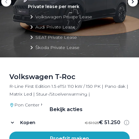
Private lease per merk
Volkswagen Private Lease
Audi Private Lease
SEAT Private Lease
Škoda Private Lease
Volkswagen T-Roc
Private Lease acties
R-Line First Edition 1.5 eTSI 110 kW / 150 PK | Pano dak |
Bekijk alle aanbiedingen
Matrix Led | Stuur-/Stoelverwarming |
Pon Center Nijkerk
Bekijk acties
€ 51.250
Kopen
€ 51.925
Proefrit maken