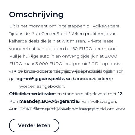
Werkplaatsafspraak
Omschrijving
Dit is het moment om in te stappen bij Volkswagen!
Tijdens de Pon Center Stunt Weken profiteer je van
keiharde deals die je niet wilt missen. Private lease
voordeel dat kan oplopen tot 60 EURO per maand!
Ruil je huidige auto in en ontvang tijdelijk niet 2.000
EURO maar 3.000 EURO inruilpremie*. * Dit op basis
van de bruto advertentieprijs. Prijs is inclusief 4 jaar
Al onze occasions zijn zowel optisch als technisch
garantie. Vraag naar de levertijd en voorwaarden.
grondig geïnspecteerd
voordat ze te koop
worden aangeboden.
Officiële
Onze auto’s worden standaard afgeleverd met
merkdealer
12
Pon Center is jouw officiële dealer van Volkswagen,
maanden BOVAG-garantie.
Audi, SEAT, Škoda, CUPRA en Volkswagen
Pon Center geeft je ook de mogelijkheid om voor
Bedrijfswagens.
extra zekerheid te kiezen in de vorm van het Pon
Center Premium Pakkket: o.a. een
Verder lezen
Onze service en diensten
onderhoudsvrij garantie
voor de eerste 6