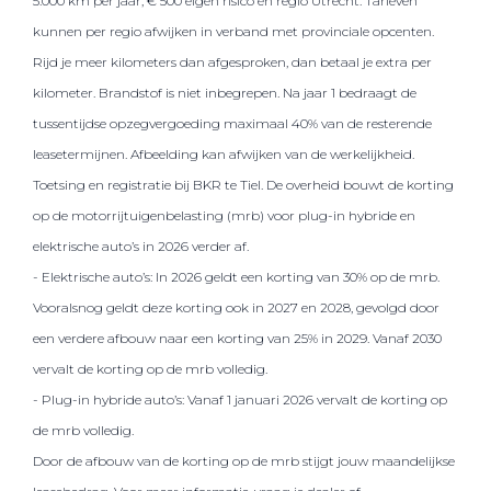
5.000 km per jaar, € 500 eigen risico en regio Utrecht. Tarieven
kunnen per regio afwijken in verband met provinciale opcenten.
Rijd je meer kilometers dan afgesproken, dan betaal je extra per
kilometer. Brandstof is niet inbegrepen. Na jaar 1 bedraagt de
tussentijdse opzegvergoeding maximaal 40% van de resterende
leasetermijnen. Afbeelding kan afwijken van de werkelijkheid.
Toetsing en registratie bij BKR te Tiel. De overheid bouwt de korting
op de motorrijtuigenbelasting (mrb) voor plug-in hybride en
elektrische auto’s in 2026 verder af.
- Elektrische auto’s: In 2026 geldt een korting van 30% op de mrb.
Vooralsnog geldt deze korting ook in 2027 en 2028, gevolgd door
een verdere afbouw naar een korting van 25% in 2029. Vanaf 2030
vervalt de korting op de mrb volledig.
- Plug-in hybride auto’s: Vanaf 1 januari 2026 vervalt de korting op
de mrb volledig.
Door de afbouw van de korting op de mrb stijgt jouw maandelijkse