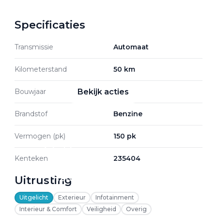
Specificaties
Zakelijke Lease acties
Transmissie
Automaat
Profiteer van zakelijk
voordeel
Kilometerstand
50 km
Bouwjaar
2026
Bekijk acties
Brandstof
Benzine
Vermogen (pk)
150 pk
Zakelijk
Kenteken
235404
Uitrusting
Terug
Uitgelicht
Exterieur
Infotainment
Interieur & Comfort
Veiligheid
Overig