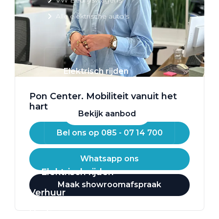
Alle elektrische auto's
Elektrisch rijden
Bekijk ons aanbod
Pon Center. Mobiliteit vanuit het
hart
Bekijk aanbod
Bel ons op 085 - 07 14 700
Whatsapp ons
Elektrisch rijden
Maak showroomafspraak
Verhuur
Vestigingen